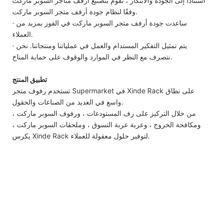
استنادًا إلى الجودة والابتكار ، نقوم بتصنيع أرفف متاجر السوبر ماركت
وفقًا لنظام جودة أرفف متجر السوبر ماركت.
· ساعدت جودة أرفف متجر السوبر ماركت في الفوز بمزيد من
العملاء.
· يتم تمثيل التفكير المستدام والعمل في عملياتنا ومنتجاتنا. نحن
نتصرف مع النظر في الموارد والوقوف على حماية المناخ.
تطبيق المنتج
تستخدم رفوف متجر Supermarket في Xinde Rack على نطاق
واسع في العديد من الصناعات والحقول.
من خلال التركيز على رف المستودعات ، ورفوف السوبر ماركت ،
ومكافحة الخروج ، وعربة عربة التسوق ، وملحقات السوبر ماركت ،
يكرس Xinde Rack لتوفير حلول معقولة للعملاء.