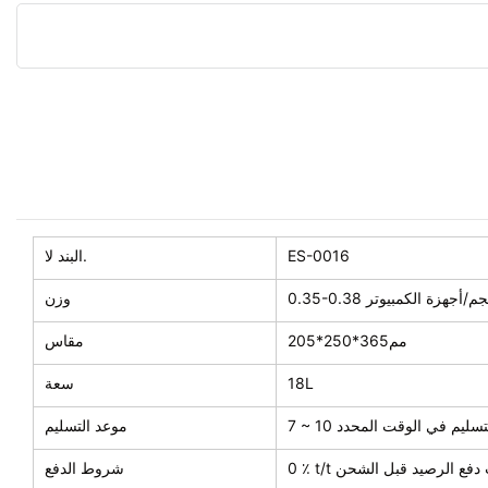
ES-0016
البند لا.
0.35-0. كجم/أجهزة الكمبيوتر
وزن
مم365*250*205
مقاس
18L
سعة
د التسليم في الوقت المحدد
موعد التسليم
 ، يجب دفع الرصيد قبل الشحن
شروط الدفع