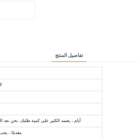
تفاصيل المنتج
38
7 ~ 10 أيام ، يعتمد الكثير على كمية طلبك. نحن نع
0 ٪ t/t مقدمًا