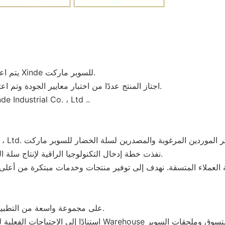
· يتم اعتماد مواد عالية الجودة والتكنولوجيا المتقدمة لسلة الخضار رف Xinde للسوبر ماركت.
· اجتاز المنتج عددًا من اختبار معايير الجودة وتم اعتماده في جوانب مختلفة ، مثل الأداء وحياة الخدمة وما إلى ذلك.
· الجودة هي دائمًا نقطة تسليط الضوء على شركة o. ، Ltd
· Chengdu Xinde Industrial Co. ، Ltd. نفذت خطة إدخال التكنولوجيا الراقية لإنتاج سلة الخضار للسوبر ماركت.
تحتوي سلة الخضار للسوبر ماركت التي تنتجها Xinde Rack على مجموعة واسعة من التطبيقات.
استنادًا إلى الاحتياجات الفعلية لعملائنا ، فإننا نقدم حلً