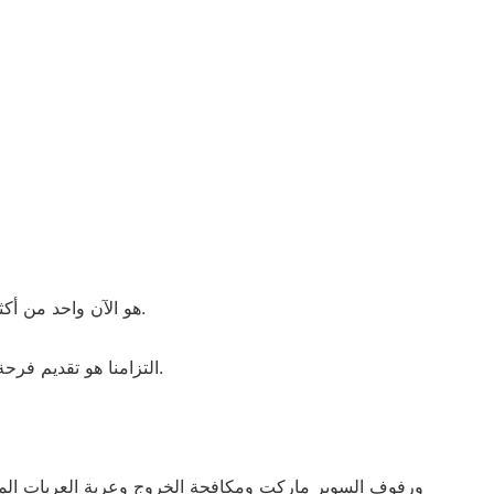
· تأسست منذ سنوات ، شركة Chengdu Xinde Industrial Co. ، Ltd. هو الآن واحد من أكثر الموردين المرغوبة والمصدرين لسلة الخضار للسوبر ماركت.
· التزامنا هو تقديم فرحة العملاء المتسقة. نهدف إلى توفير منتجات وخدمات مبتكرة من أعلى المعايير التي تتجاوز توقعات العملاء للجودة والتسليم والإنتاجية.