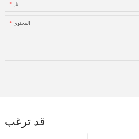
تل
المحتوى
قد ترغب