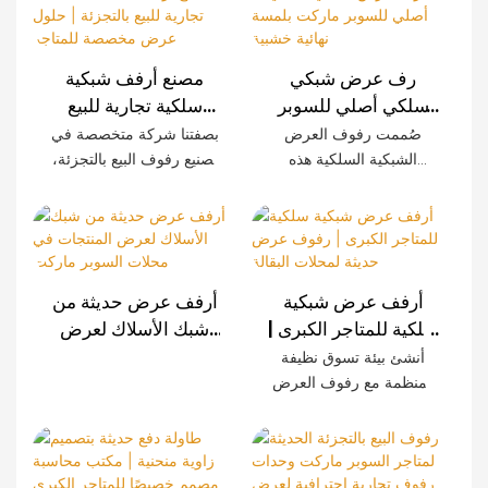
رف عرض شبكي
مصنع أرفف شبكية
سلكي أصلي للسوبر
سلكية تجارية للبيع
ماركت بلمسة نهائية
بالتجزئة | حلول عرض
صُممت رفوف العرض
بصفتنا شركة متخصصة في
خشبية
مخصصة للمتاجر
الشبكية السلكية هذه
تصنيع رفوف البيع بالتجزئة،
خصيصًا للمتاجر الكبرى
نوفر أنظمة رفوف شبكية
الحديثة، وتتميز بمتانة
سلكية مصممة خصيصًا
استثنائية وسهولة التركيب
للمتاجر الكبرى، وسلاسل
وإمكانية تخصيصها. تضفي
المتاجر، والمتاجر الصغيرة،
الألواح المزخرفة بنقوش
والعلامات التجارية في
أرفف عرض شبكية
أرفف عرض حديثة من
الخشب لمسةً راقية على
جميع أنحاء العالم. كما نوفر
سلكية للمتاجر الكبرى |
شبك الأسلاك لعرض
تجربة التسوق مع الحفاظ
خدمات تصنيع المعدات
رفوف عرض حديثة
المنتجات في محلات
أنشئ بيئة تسوق نظيفة
على قوة تحملها الصناعية.
الأصلية (OEM) وتصميم
لمحلات البقالة
السوبر ماركت
ومنظمة مع رفوف العرض
المنتجات الأصلية (ODM)
الشبكية السلكية العصرية
مع دعم كامل لتخطيط
الخاصة بنا. يتميز هذا النظام
المتاجر.
بإطار فولاذي متين،
وتشطيب خشبي أنيق،