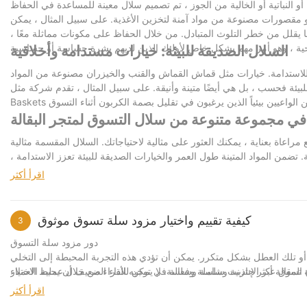
ن أو النباتية أو الخالية من الجوز ، تم تصميم سلال معينة للمساعدة في الحفاظ
أو مقصورات مصنوعة من مواد آمنة لتخزين الأغذية. على سبيل المثال ، يمكن
يقلل من خطر التلوث المتبادل. من خلال الحفاظ على مكونات مماثلة معًا ،
السلال الصديقة للبيئة: خيارات مستدامة وأخلاقية
للاستدامة. خيارات مثل قماش القماش والقنب والخيزران مصنوعة من المواد
ة فحسب ، بل هي أيضًا متينة وأنيقة. على سبيل المثال ، تقدم شركة مثل Thrive Eco-
ل في مجموعة متنوعة من سلال التسوق لمتجر البقالة
عاة بعناية ، يمكنك العثور على مثالية لاحتياجاتك. السلال المقسمة مثالية
ضمن المواد المتينة طول العمر والخيارات الصديقة للبيئة تعزز الاستدامة ،
اقرأ أكثر
 كانت للطهي أو المساحة أو البيئة. قد يحدث هذا القرار الصغير فرقًا كبيرًا
في روتينك اليومي ويساهم في نمط حياة أكثر تنظيماً وصديقًا للبيئة.
كيفية تقييم واختيار مزود سلة تسوق موثوق
3
دور مزود سلة التسوق
ات أو تلك العطل بشكل متكرر. يمكن أن تؤدي هذه التجربة المحبطة إلى التخلي
 تسوق عبر الإنترنت سلسة وسلسة. لا يمكن للأداء الضعيف أن يحبط العملاء
اقرأ أكثر
الاعتبارات الرئيسية في اختيار مورد سلة التسوق