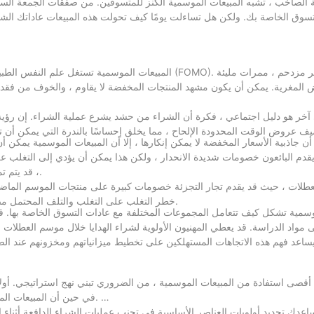
ة الصاخب ، تشبه المبيعات الموسمية الكنز للمتسوقين. من صفقات الجمعة السو
سوق الخاصة بك. ولكن هل تساءلت يومًا كيف تحولت هذه المبيعات عاداتك الشرائ
المبيعات الموسمية تستغل علم النفس الطبيعي لدينا لدفع 
 المغرية. يمكن أن يكون مشهد المنتجات المخفضة لا يقاوم ، والخوف من فقدان
خر هو دليل اجتماعي ، فكرة أن الشراء من حشد يشرع عملية الشراء. إن رؤية 
ضيف عروض الوقت المحدودة الإلحاح ، مما يخلق إحساسًا بالندرة التي يمكن أن تتج
ن جاذبية الأسعار المخفضة لا يمكن إنكارها ، إلا أن المبيعات الموسمية يمكن أ
د يقدم البائعون خصومات شديدة الانحدار ، ولكن هذا يمكن أن يؤدي إلى التغلب ع
، قد يتم تمييز الفواكه والخضروات خلال موسم واحد عندما يقتربون بالفعل من برايمهم.
عطلات ، حيث قد يقدم تجار التجزئة خصومات كبيرة على منتجات الموسم الماضي
خطر التغلب على التغلب والتلف المحتمل مصدر قلق كبير ، لا سيما في الصناعات التي تكون فيها الجودة أمرًا بالغ الأهمية.
وسمية تشكل كيف تتعامل المجموعات المختلفة مع عادات التسوق الخاصة بها. قد ت
ساعد فهم هذه الاتجاهات المستهلكين على تخطيط ميزانياتهم ومخزونهم عند ال
صى استفادة من المبيعات الموسمية ، من الضروري تبني نهج استراتيجي. أولاً ،
في حين أن المبيعات الموسمية يمكن أن تكون ساحقة ، فإن تنظيم البحث الخاص بك يمكن أن يساعد.
عدك تحديد أولويات العناصر الأساسية في تجنب عمليات الشراء الدافعة أثناء ا