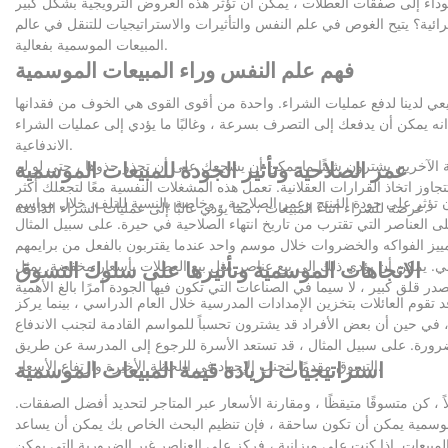
داء إلى صفقات العطلات ، يمكن أن تؤثر هذه العروض الترويجية بشكل كبير
ية؟ يتيح الغوص في علم النفس والتأثيرات والاستراتيجيات للتنقل في عالم
المبيعات الموسمية بفعالية.
فهم علم النفس وراء المبيعات الموسمية
عمليات الشراء. واحدة من أقوى القوى هي الخوف من فقدانها (FOMO). تخيل متجر مزدحم ، ممرات مليئة
ه يمكن أن يدفعك إلى التصرف بسرعة ، وغالبًا ما يؤدي إلى عمليات الشراء
الاندفاعية.
الآخرين يشترون شيئًا ما يمكن أن يشجعك على أن تحذو حذوها ، حتى لو لم
عمر الصلاحية وتأثير الجودة للمبيعات الموسمية
اوز اتخاذ القرارات العقلانية. تعمل هذه المشغلات النفسية معًا لتجعلك أكثر
ن تؤثر على جودة المنتج وعمر الصلاحية ، وخاصة بالنسبة للتلف. خلال مواسم
عرضة للشراء أثناء المبيعات ، مما يؤدي غالبًا إلى عمليات الشراء الدافعة.
لى العناصر التي تقترب من تاريخ انتهاء الصلاحية في حيرة. على سبيل المثال
. يمكن أن يؤدي ذلك إلى بيع عناصر مثل بيع العطلات بأسعار مخفضة. يمثل
الاتجاهات الموسمية وتأثيرها على سلوك التسوق
قوم العائلات بتخزين الإمدادات المدرسية خلال العام الدراسي ، بينما يركز
ضرورة. على سبيل المثال ، قد تستعد الأسرة للرجوع إلى المدرسة عن طريق
التسوق مقدمًا لتجنب الإجهاد في اللحظة الأخيرة وارتفاع الأسعار.
استراتيجيات لزيادة قيمة المبيعات الموسمية
 كن متسوقًا متيقظًا ، ومقارنة الأسعار عبر المتاجر لتحديد أفضل الصفقات.
لمبيعات. إذا كنت على ميزانية ، فركز على العناصر غير الضرورية التي يمكن