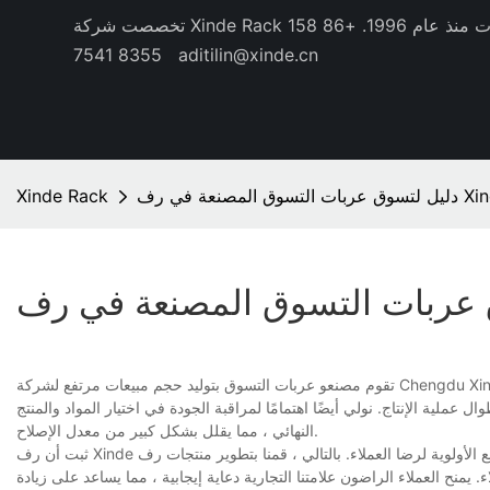
منذ عام 1996.
+86 158
8355 7541
aditilin@xinde.cn
التسوق المصنعة في رف Xinde
Xinde Rack
تقوم مصنعو عربات التسوق بتوليد حجم مبيعات مرتفع لشركة Chengdu Xinde Industrial Co. ، Ltd. منذ المؤسسة. يرى العملاء قيمة كبيرة في المنتج الذي يعرض المتانة
 عملية الإنتاج. نولي أيضًا اهتمامًا لمراقبة الجودة في اختيار المواد والمنتج
النهائي ، مما يقلل بشكل كبير من معدل الإصلاح.
ثبت أن رف Xinde يحظى بشعبية كبيرة في السوق. على مدار هذه السنوات ، كنا دائمًا في وضع الأولوية لرضا العملاء. بالتالي ، قمنا بتطوير منتجات رف Xinde التي تلبي
. يمنح العملاء الراضون علامتنا التجارية دعاية إيجابية ، مما يساعد على زيادة