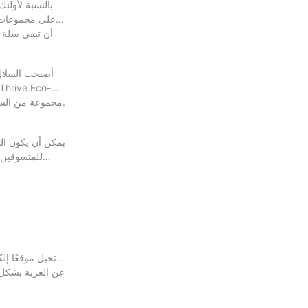
بالنسبة لأولئك
على مجموعات غذ
أن تبقي سلة م
أصبحت السلال 
Baskets مجموعة من السلال المصنوعة من مواد مستدامة وظيفية واعية للبيئة. إنهم خيار رائع للمستهلكين الواعيين بيئياً الذين يرغبون في تقليل بصمة الكربون أثناء التسوق.
يمكن أن يكون الت
للمتسوقين ا
وتوفير مساحة الاستخدام المتعددة. من خلال النظر في هذه العوامل ، يمكنك اتخاذ خيار مستنير يعزز تجربة التسوق الخاصة بك ويساهم في نمط حياة أكثر صحة ومستدامة.
في المرة القاد
تخيل موقعًا إل
عن العربة بشكل 