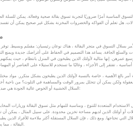
التسوق المناسبة أمرًا ضروريًا لتجربة تسوق بقالة صحية وفعالة. يمكن للسلة ا
الات. هل تعلم أن الفواكه والخضروات المخزنة بشكل غير صحيح يمكن أن تفسد ب
م
لأمر بسلال التسوق في متجر البقالة ، هناك نوعان رئيسيان: مقسّم وبسيط. توف
 والسلع الجافة. يساعد هذا التصميم في الحفاظ على أغراضك جديدة ويمنع التلوث
سيع عمرهن. إنها مثالية لأولئك الذين يطبخون في المنزل بانتظام ، حيث يمك
أساسية ، تفتقر إلى الأجزاء ، وغالبًا ما تستخدم للاستيلاء على العناصر أو المهم
 أمر بالغ الأهمية ، خاصة بالنسبة لأولئك الذين يطبخون بشكل متكرر. مواد مختلفة
عقولة ولكن يمكن أن تتحلل بمرور الوقت والمساهمة في التلوث؟ من ناحية أخرى ،
السلال الخشبية أو الخوص عالية الجودة هي صديقة للبيئة ومستدامة ولكن يمكن أن تشوه مع الاستخدام. للحفاظ على المتانة:
الاستخدام المتعددة للتنوع ، ومناسبة للمهام مثل تسوق البقالة وزيارات المخابز
ئلات أو أولئك الذين لديهم مساحة تخزين محدودة. على سبيل المثال ، يمكن أن
ال التي تحتاجها. ومع ذلك ، فإن السلال المستقلة أكثر ملاءمة للأفراد الذين
البقالة ، مما يجعلها مثالية للمهنيين المشغولين أو أولئك الذين لديهم احتياجات طهي محدودة.