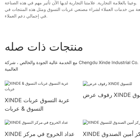
وعينا بالعلامة التجارية. علامتنا التجارية لديها الآن تأثير مهم في هذه الصناعة.
اء لشراء مصنعي عربات التسوق ومثل هذه المنتجات في Xinde Rack ، مثل الدعم الفني والمساعدة في المواصفات. نبرز كقائد
في إجمالي دعم العملاء.
منتجات ذات صله
مع الخدمة عالية الجودة والخالص ، شركة Chengdu Xinde Industrial Co. ، Ltd. وقد تلتقي مع الشركات المصنعة لعروض التسوق في السوق لإنشاء العلامة التجارية
العالمية
XI للتسوق
XINDE عربة التسوق عربات
التسوق & عربات
XINDE مركز أمين الصندوق
XINDE عداد الخروج في مركز