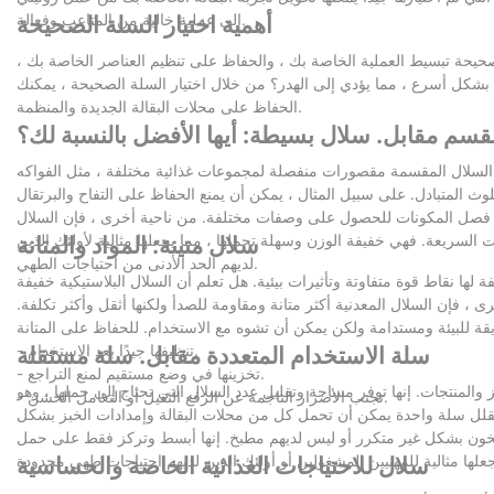
إلى عملية خالية من المتاعب وفعالة.
أهمية اختيار السلة الصحيحة
لصحيحة تبسيط العملية الخاصة بك ، والحفاظ على تنظيم العناصر الخاصة بك ،
شكل أسرع ، مما يؤدي إلى الهدر؟ من خلال اختيار السلة الصحيحة ، يمكنك
الحفاظ على محلات البقالة الجديدة والمنظمة.
قسم مقابل. سلال بسيطة: أيها الأفضل بالنسبة لك؟
ر السلال المقسمة مقصورات منفصلة لمجموعات غذائية مختلفة ، مثل الفواكه
 المتبادل. على سبيل المثال ، يمكن أن يمنع الحفاظ على التفاح والبرتقال
نهم فصل المكونات للحصول على وصفات مختلفة. من ناحية أخرى ، فإن السلال
ات السريعة. فهي خفيفة الوزن وسهلة تحملها ، مما يجعلها مثالية لأولئك الذين
سلال متينة: المواد والمتانة
لديهم الحد الأدنى من احتياجات الطهي.
 لها نقاط قوة متفاوتة وتأثيرات بيئية. هل تعلم أن السلال البلاستيكية خفيفة
 فإن السلال المعدنية أكثر متانة ومقاومة للصدأ ولكنها أثقل وأكثر تكلفة.
- تنظيفها جيدًا بعد الاستخدام.
سلة الاستخدام المتعددة مقابل. سلة مستقلة
- تخزينها في وضع مستقيم لمنع التراجع.
 والمنتجات. إنها توفر مساحة وتقليل عدد السلال التي تحتاج إلى حملها ، وهو
- تجنب الأضرار الناجمة عن الرفع الثقيل أو التعامل الخشن.
 تقلل سلة واحدة يمكن أن تحمل كل من محلات البقالة وإمدادات الخبز بشكل
 يطبخون بشكل غير متكرر أو ليس لديهم مطبخ. إنها أبسط وتركز فقط على حمل
سلال للاحتياجات الغذائية الخاصة والحساسية