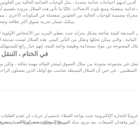
 الذين لديهم احتياجات غذائية محددة ، مثل الوجبات الغذائية الخالية من الغلوتي
ائية منفصلة ومنع تلوث الاتصالات. غالبًا ما تأتي هذه السلال مزودة بتقسيم 
جزأة مصممة للوجبات الخالية من الغلوتين منفصلة عن المكونات الأخرى ، مما 
يمكنك ضمان تجربة تسوق أكثر نظافة وصحية ، وهو أمر مهم بشكل خاص لأولئك الذين لديهم بشرة حساسة أو حساسية.
الصديقة للبيئة شائعة بشكل متزايد حيث يعطي المزيد من الأشخاص الأولوية 
النباتية ، والتي يمكن تحللها وتقلل من التأثير البيئي. هذه السلال ليست صديقة للبيئ
في الختام ، التنق
نقل في مجموعة متنوعة من سلال التسوق لمتجر البقالة مهمة شاقة ، ولكن مع مرا
لمنظمين ، في حين أن السلال البسيطة تتناسب مع أولئك الذين يفضلون الراحة. ت
مة التي تكون فيها في متجر البقالة ، خذ لحظة لاختيار سلة تناسب احتياجاتك سواء
كترونيًا للتجارة الإلكترونية حيث يواجه العملاء باستمرار عربات لن تقدم الطلب
من خلال معالجة هذه المجالات ، ستصبح المقالة أكثر جاذبية وشاملة وفعالة في توجيه القراء من خلال عملية الاختيار.
كبير وفقدان المبيعات. يعد مزود سلة التسوق الموثوق به ضروريًا لضمان تجربة
فحسب ، بل يضر أيضًا بسمعة عملك. دعنا نستكشف العوامل الرئيسية التي يجب مراعاتها عند اختيار المزود المناسب.