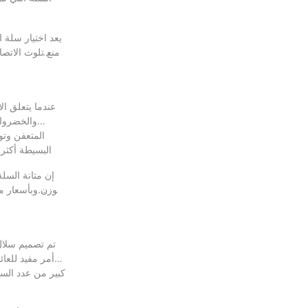
يعد اختيار سلة 
ومنع تلوث الاتص
عندما يتعلق ا
والخضروات
المتعفن وتو
البسيطة أكثر 
إن متانة السلة
الوزن وبأسعار م
تم تصميم سلال 
أمر مفيد للعا
كبير من عدد السل