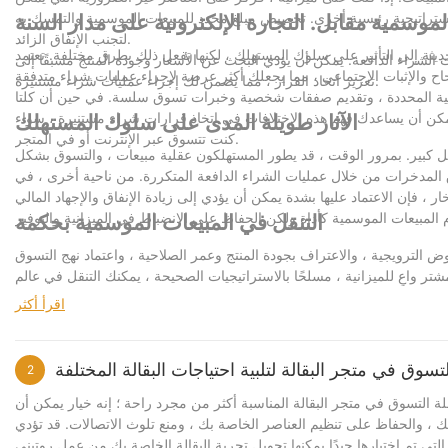
 هو استراتيجية رئيسية أخرى. تخصيص مبلغ محدد للمبيعات الموسمية والتمسك به
الموسمية مقابل. التجارة الإلكترونية على مدار السنة
لتجنب الإنفاق الزائد.
ديثة إلى التأثير على سلوك المستهلك ، لكنها تفعل ذلك بطرق مختلفة. تعتمد
الشراء الدافعة. يمكن أن يؤدي البحث عن الأسعار وجودة المنتج مسبقًا إلى
تعزيز اتخاذ القرار ، مما يضمن لك إجراء عمليات شراء مستنيرة.
لسكانية المحددة ، وتقديم صفقات شخصية وخبرات تسوق سلسة. في حين أن كلتا
 يمكن أن يساعدك فهم هذه الاختلافات في اتخاذ قرارات شراء مستنيرة ، سواء
الآثار طويلة المدى على سلوك المستهلك
كنت تتسوق عبر الإنترنت أو في المتجر.
ل كبير. بمرور الوقت ، قد يطور المستهلكون عقلية مبيعات ، والتسوق بشكل
اق المدخرات من خلال عمليات الشراء الدافعة المتكررة. من ناحية أخرى ، في
التنقل في المبيعات الموسمية بحكمة
الترويجية ، والاعتراف بجودة المنتج وعمر الصلاحية ، واعتماد نهج التسوق
ر واعٍ للميزانية ، مسلحًا بالاستراتيجيات الصحيحة ، يمكنك التنقل في عالم
اقرأ أكثر
وق في متجر البقالة لتلبية احتياجات البقالة المختلفة
2
ة التسوق في متجر البقالة المناسبة أكثر من مجرد راحة ؛ إنه خيار يمكن أن
، والحفاظ على تنظيم العناصر الخاصة بك ، ومنع تلوث الاتصالات. قد تؤدي
تم اختيارها جيدًا يمكنها تحويل تجربة البقالة الخاصة بك من عمل روتيني