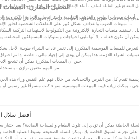
ثل البضائع غير القابلة للتلف ، أثناء الإنفاق على الضروريات. تحديد الميزانية
التحليل المقارن: المبيعات 
حداث مبيعات الطوب والقذائف التقليدية واستراتيجيات التجارة الإلكترونية الح
دك إنشاء قائمة تسوق بناءً على الاحتياجات بدلاً من العواطف في تجنب عمليات 
مبيعات الطوب والقذائف بشكل كبير على التفاعلات الشخصية لخلق الإلحاح والإثبات الاجتماعي ، مما يجعلك أكثر عرضة لإجراء عمليات شراء متدفقة.
ل ، تستفيد منصات التجارة الإلكترونية من التكنولوجيا لاستهداف التركيبة ا
يمكن أن تكون فعالة ، إلا أنها تلبي احتياجات وسلوكيات المستهلكين المختلفة.
لتعرض للمبيعات الموسمية المتكررة إلى تغيير عادات الشراء طويلة الأجل بشك
عمليات الشراء اللازمة. هذا يمكن أن يؤدي إلى إجهاد مالي ، خاصة إذا تم اختر
حين أن المبيعات المتكررة يمكن أن تشجع الادخار ، فإن الاعتماد عليها بشدة يمكن أن يؤدي إلى زيادة الإنفاق والإجهاد المالي.
من المهم تحقيق توازن ، باستخدام المبيعات الموسمية كأداة ولكن الحفاظ على الانضباط في الميزانية والتوفير.
وسمية تقدم كل من الفرص والتحديات. من خلال فهم علم النفس وراء هذه العروض 
يجي ، يمكنك زيادة قيمة المبيعات الموسمية. سواء كنت متسوقًا غير رسمي أو مشت
أفضل سلال التس
سلة الخاطئة يمكن أن تؤدي إلى تلوث الطعام والمساحة الضائعة؟ يعد اختيار سل
 على تجربة التسوق الخاصة بك. يمكن للسلة الصحيحة تبسيط العملية الخاصة بك 
م اختيارها بشكل سيئ إلى ممرات تشوش وتسوق فوضوي ، في حين أن الفكرة التي 