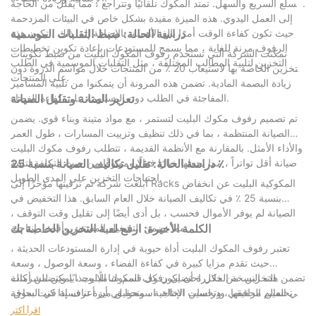
السلع السريع والسهل. تمتد المكوك تلقائيًا وتتراجع ، مما يقلل من الحاجة
التقارب بين أنظمة الرفوف وتقنيات البيع بالتجزئة الأخرى، مثل الخروج
إلى العمل اليدوي. هذه الميزة مفيدة بشكل خاص في البيئات المزدحمة
الآلي والواقع المعزز، من شأنه أن يخلق فرصًا جديدة لتحسين تجربة
حيث تكون كفاءة الوقت أمرًا بالغ الأهمية. بالإضافة إلى ذلك ، تكون هذه
دراسة الحالة: ضبط التقلبات الموسمية
التسوق. وفي الختام، تتطور صناعة رفوف السوبر ماركت بسرعة،
الرفوف مرنة للغاية ، مما يسمح للمستودعات بإعادة تكوين تخطيطات
تمكنت الشركة التي تستخدم رفوف المكوك البليت من ضبط تكوينات
مدفوعة بالتقدم التكنولوجي وتغيرات متطلبات المستهلكين. ستكون
التخزين لتلبية المطالب المختلفة ، مثل التقلبات الموسمية في الطلب
التخزين الخاصة بها لاستيعاب 20 ٪ من المنتجات خلال مواسم الذروة دون
الشركات التي تتبنى الابتكار والاستدامة في وضع جيد للاستفادة من
على المنتجات.
زيادة البصمة المادية. تضمن هذه المرونة أن يتمكنوا من تلبية المسامير
الفرص الناشئة في هذه السوق الديناميكية
المفاجئة في الطلب دون المساومة على كفاءة الفضاء.
تعزيز المتانة وتقليل الصيانة
تم تصميم رفوف مكوك البليت لتستمر ، مع مواد متينة وبناء قوي. يضمن
الصيانة المنتظمة ، بما في ذلك تنظيف وتزييت المسارات ، طول العمر
والأداء الأمثل. بالمقارنة مع الأنظمة القديمة ، تتطلب رفوف مكوك البليت
دراسة الحالة: تقليل تكاليف الصيانة بنسبة 25 ٪
صيانة أقل تواتراً ، مما يجعلها خيارًا فعالًا وموثوقًا من حيث التكلفة لتلبية
احتياجات التخزين على المدى الطويل.
أبلغت شركة تم ترقيتها مؤخرًا إلى Racks المكوكية البليت عن انخفاض
بنسبة 25 ٪ في تكاليف الصيانة خلال العام السابق. هذا التخفيض في
الصيانة لم يوفر الأموال فحسب ، بل أدى أيضًا إلى تقليل وقت التوقف ،
مما يضمن التشغيل المستمر وأقصى إنتاجية.
الكلمة الأخيرة: ارفع لعبة التخزين الخاصة بك
تعتبر رفوف المكوك البليت أداة حيوية في إدارة المستودعات الحديثة ،
حيث تقدم مزايا كبيرة في كفاءة الفضاء ، وسعة الوصول ، وسعة
التخزين. من خلال احتضان رفوف المكوك البليت ، يمكن للشركات
تضمن هذه النسخة المكررة أن يكون كل قسم شاملًا وجذابًا ويتضمن أمثلة
تحسين مرافقها ، وتحسين الإنتاجية ، وتحقيق ميزة تنافسية في السوق.
في العالم الحقيقي ودراسات الحالة. اسمحوا لي أن أعرف إذا كنت بحاجة
إلى أي تعديلات أخرى!
من خلال بناءها القوي ، والأنظمة الآلية ، والاستخدام الفعال للمساحة
اقرأ أكثر