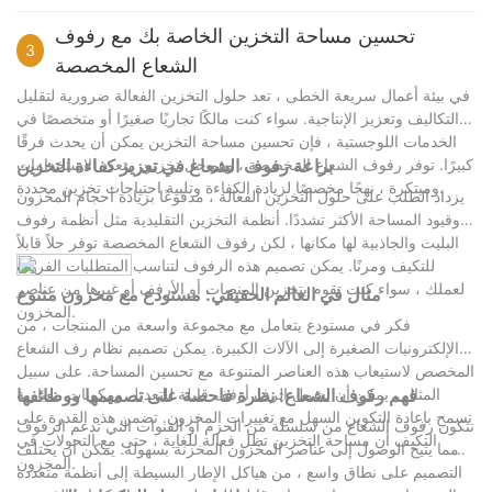
الرأسية ، فإن رفوف مكوك البليت ليست مجرد اتجاه ولكنها ضرورة
لشركات اللوجستيات التي تفكر في التفكير.
تحسين مساحة التخزين الخاصة بك مع رفوف
3
يمكن أن يؤدي دمج رفوف مكوك البليت في عمليات المستودع إلى تحويل
الشعاع المخصصة
الطريقة التي تدير بها التخزين ، مما يؤدي إلى تحسينات كبيرة في
في بيئة أعمال سريعة الخطى ، تعد حلول التخزين الفعالة ضرورية لتقليل
استخدام المساحة ، والكفاءة ، والتكاليف التشغيلية الإجمالية. من خلال
التكاليف وتعزيز الإنتاجية. سواء كنت مالكًا تجاريًا صغيرًا أو متخصصًا في
زيادة المساحة وتبسيط العمليات ، يمكنك الحصول على ميزة تنافسية
الخدمات اللوجستية ، فإن تحسين مساحة التخزين يمكن أن يحدث فرقًا
كبيرة.
كبيرًا. توفر رفوف الشعاع المخصصة ، وهو حل تخزين متعدد الاستخدامات
براعة رفوف الشعاع في تعزيز كفاءة التخزين
ومبتكرة ، نهجًا مخصصًا لزيادة الكفاءة وتلبية احتياجات تخزين محددة.
يزداد الطلب على حلول التخزين الفعالة ، مدفوعًا بزيادة أحجام المخزون
وقيود المساحة الأكثر تشددًا. أنظمة التخزين التقليدية مثل أنظمة رفوف
البليت والجاذبية لها مكانها ، لكن رفوف الشعاع المخصصة توفر حلاً قابلاً
للتكيف ومرنًا. يمكن تصميم هذه الرفوف لتناسب المتطلبات الفريدة
لعملك ، سواء كنت تقوم بتخزين المنصات أو الأرفف أو غيرها من عناصر
مثال في العالم الحقيقي: مستودع مع مخزون متنوع
المخزون.
فكر في مستودع يتعامل مع مجموعة واسعة من المنتجات ، من
الإلكترونيات الصغيرة إلى الآلات الكبيرة. يمكن تصميم نظام رف الشعاع
المخصص لاستيعاب هذه العناصر المتنوعة مع تحسين المساحة. على سبيل
المثال ، يمكن أن يشمل الرف أرفف قابلة للتعديل ومكونات معيارية
فهم رفوف الشعاع: نظرة فاحصة على تصميمها ووظائفها
تسمح بإعادة التكوين السهل مع تغييرات المخزون. تضمن هذه القدرة على
تتكون رفوف الشعاع من سلسلة من الحزم أو القنوات التي تدعم الرفوف
التكيف أن مساحة التخزين تظل فعالة للغاية ، حتى مع التحولات في
، مما يتيح الوصول إلى عناصر المخزون المخزنة بسهولة. يمكن أن يختلف
المخزون.
التصميم على نطاق واسع ، من هياكل الإطار البسيطة إلى أنظمة متعددة