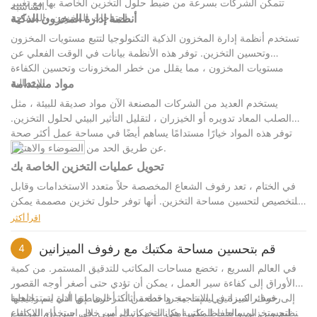
تتمكن الشركات بسرعة من ضبط حلول التخزين الخاصة بها مع تغيير
المناسبة.
احتياجات المخزون والمساحة.
أنظمة إدارة المخزون الذكية
تستخدم أنظمة إدارة المخزون الذكية التكنولوجيا لتتبع مستويات المخزون
وتحسين التخزين. توفر هذه الأنظمة بيانات في الوقت الفعلي عن
مستويات المخزون ، مما يقلل من خطر المخزونات وتحسين الكفاءة
الإجمالية.
مواد مستدامة
يستخدم العديد من الشركات المصنعة الآن مواد صديقة للبيئة ، مثل
الصلب المعاد تدويره أو الخيزران ، لتقليل التأثير البيئي لحلول التخزين.
توفر هذه المواد خيارًا مستدامًا يساهم أيضًا في مساحة عمل أكثر صحة
عن طريق الحد من الضوضاء والاهتزاز.
تحويل عمليات التخزين الخاصة بك
في الختام ، تعد رفوف الشعاع المخصصة حلاً متعدد الاستخدامات وقابل
للتخصيص لتحسين مساحة التخزين. أنها توفر حلول تخزين مصممة يمكن
أن تساعد الشركات على تقليل التكاليف ، وتحسين الإنتاجية ، وتعزيز
اقرأ أكثر
الكفاءة التشغيلية. من خلال توفير نهج مخصص للتخزين ، تضمن رفوف
الشعاع المخصصة أن الشركات يمكنها تلبية احتياجاتها المحددة بشكل
قم بتحسين مساحة مكتبك مع رفوف الميزانين
4
فعال.
في العالم السريع ، تخضع مساحات المكاتب للتدقيق المستمر. من كمية
مع استمرار تطور متطلبات مكان العمل الحديث ، سيوفر التطور المستمر
الأوراق إلى كفاءة سير العمل ، يمكن أن تؤدي حتى أصغر أوجه القصور
لتكنولوجيا رف الشعاع بلا شك حلولًا أكثر إبداعًا لتحسين التخزين. من خلال
إلى خسائر كبيرة في الإنتاجية. واحدة من أكثر المناطق التي يتم تجاهلها
رفوف الميزانين ليست مجرد قطعة أثاث أخرى. إنها أداة استراتيجية
البقاء على اطلاع بأحدث التطورات والاستثمار في رفوف الشعاع
لتحسين المساحات المكتبية هي التخزين الرأسي. في حين أن المكاتب
لتنظيم وتخزين والحفاظ على إمكانات مكاتبك. من خلال استخدام الارتفاع