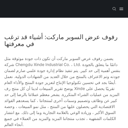
رفوف عرض السوبر ماركت: أشياء قد ترغب
في معرفتها
يضمن رفوف عرض السوبر ماركت أن تكون ذات جودة موثوقة مثل
شركة Chengdu Xinde Industrial Co. ، Ltd. دائمًا ما يتعلق بالجودة
بنفس أهمية إلى حد كبير. يتم تنفيذ نظام إدارة جودة علمي صارم لضمان
جودته وتم الاعتراف بالمنتج من خلال العديد من الشهادات الدولية. نعمل
أيضًا بجد في تحسين تكنولوجيا الإنتاج لتعزيز جودة المنتج والأداء العام.
يوضح تقرير المبيعات لدينا أن كل منتج رف Xinde تقريبًا يحصل على
المزيد من عمليات الشراء المتكررة. يشعر معظم عملائنا بالرضا إلى حد
كبير عن وظائف وتصميم وسمات أخرى لمنتجاتنا ، كما يسعدهم الفوائد
الاقتصادية التي يحصلون عليها من المنتج ، مثل نمو المبيعات ، وحصة
السوق الأكبر ، وزيادة الوعي بالعلامة التجارية وما إلى ذلك. مع انتشار
الكلمات الشفهية ، تجذب منتجاتنا المزيد والمزيد من العملاء في جميع
أنحاء العالم.