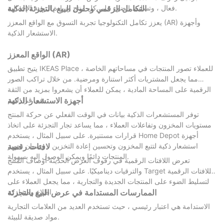
فعال ، وتسليط الضوء على كل منتج وزيادة الرؤية الإجمالية.
التكامل الرقمي وحلول البيع بالتجزئة الذكية
يعزز تكامل التكنولوجيا تجربة التسوق مع الواقع المعزز (AR) وأجهزة
الاستشعار الذكية.
الواقع المعزز (AR)
يتيح تطبيق IKEAS Place للعملاء تصور المنتجات في مساحاتهم الخاصة ،
مما يجعل المشتريات أكثر استنارة ومرضية. من خلال تراكب الصور
الرقمية على المساحة المادية ، يمكن للعملاء أن يشعروا بمزيد من الثقة
في قراراتهم.
أجهزة الاستشعار الذكية
توفر المستشعرات الذكية بيانات في الوقت الفعلي عن حركة المنتج
ومستويات المخزون وتفاعلات العملاء ، مما يساعد تجار التجزئة على اتخاذ
قرارات مستنيرة. على سبيل المثال ، يستخدم Home Depot أجهزة
استشعار ذكية لتتبع المخزون وتحسين إعادة التخزين ، وضمان تجهيز
لافتات رقمية
المنتجات دائمًا ويمكن الوصول إليه بسهولة.
تعرض اللافتات الرقمية في رفوف العرض الحديثة أوصاف المنتج
والترقيات ديناميكيًا. على سبيل المثال ، يستخدم Target اللافتات الرقمية
لتسليط الضوء على المنتجات الجديدة والتجارية ، مما يجعل العملاء على
اطلاع ومشاركة.
الممارسات المستدامة في عرض البيع بالتجزئة
الاستدامة هي اعتبار رئيسي ، حيث تستخدم العديد من العلامات التجارية
مواد صديقة للبيئة.