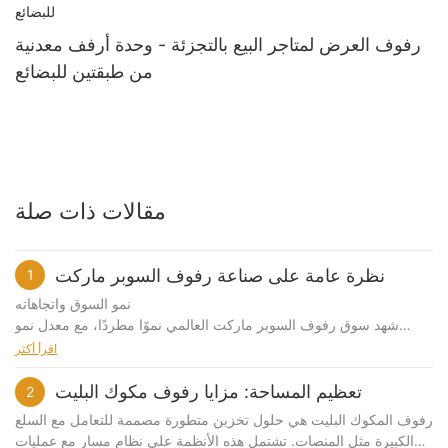
رفوف العرض لمتاجر البيع بالتجزئة - وحدة أرفف معدنية
من طبقتين للبضائع
مقالات ذات صلة
نظرة عامة على صناعة رفوف السوبر ماركت
1
نمو السوق واتجاهاته
شهد سوق رفوف السوبر ماركت العالمي نموًا مطردًا، مع معدل نمو
سنوي مركب متوقع (CAGR) بنسبة 30٪ من عام 2025 إلى عام
اقرأ أكثر
203015. ويتم تعزيز هذا النمو من خلال توسع سلاسل البيع بالتجزئة،
وتزايد تكامل التجارة الإلكترونية، والطلب المتزايد على حلول التخزين
تعظيم المساحة: مزايا رفوف مكوك البليت
2
الفعالة. تكتسب أنظمة الرفوف الذكية، المجهزة بتقنيات إنترنت الأشياء
رفوف المكوك البليت هي حلول تخزين متطورة مصممة للتعامل مع السلع
وتحديد الترددات الراديوية (RFID)، زخمًا متزايدًا لقدرتها على تبسيط إدارة
الكبيرة مثل المنصات. تشتمل هذه الأنظمة على نظام مسار مع عمليات