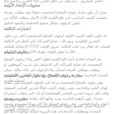
عناصر المخزون ، مما يقلل من خطر الضرر أثناء التخزين والاسترجاع.
صعوبات الإعداد الأولية
يمكن أن يكون إعداد رفوف الشعاع المخصصة معقدًا وقد يتطلب معرفة
متخصصة. التثبيت المناسب أمر بالغ الأهمية للأداء الأمثل. يتطلب التأكد من
تكوين الرفوف بشكل صحيح التخطيط والتنفيذ الدقيق.
اعتبارات التكلفة
قد تكون تكلفة التثبيت الأولية لرفوف الشعاع المخصصة أعلى من حلول
التخزين التقليدية. ومع ذلك ، تحتاج الشركات إلى النظر في التكلفة
الإجمالية للملكية (TCO) لضمان حل فعال من حيث التكلفة. بمرور الوقت
، غالبًا ما تفوق الفوائد طويلة الأجل الاستثمار الأولي.
مخاوف الصيانة
تعد الصيانة العادية أمرًا بالغ الأهمية لطول العمر وأداء رفوف الشعاع
المخصصة. قد تحتاج الشركات إلى الاستثمار في تدريب الموظفين أو
توظيف موظفي الصيانة لضمان بقاء الرفوف في حالة مثالية. يمكن
للصيانة المناسبة تمديد عمر رفوف الشعاع والحفاظ عليها في حالة مثالية
مقارنة رفوف الشعاع مع حلول التخزين التقليدية
لسنوات قادمة.
توفر رفوف الشعاع المخصصة مزايا على الحلول التقليدية مثل أنظمة
رفوف البليت والجاذبية. يعتبر رفوف البليت فعالًا لتخزين العناصر المنقولة
ولكنه أقل مرونة لتخزين العناصر الفضفاضة أو تلك التي تتطلب استقرارًا
محددًا. تكون أنظمة الجاذبية متينة ولكنها أقل كفاءة لتخزين مزيج من
مقارنة مفصلة
أحجام وأنواع العناصر. توفر رفوف الشعاع حلاً أكثر تنوعًا لمجموعة واسعة
المرونة: يمكن تصميم رفوف الشعاع المخصصة لتناسب أنواع المخزون
من احتياجات التخزين.
المحددة ومتطلبات الاستخدام. هذه المرونة ليست موجودة دائمًا في