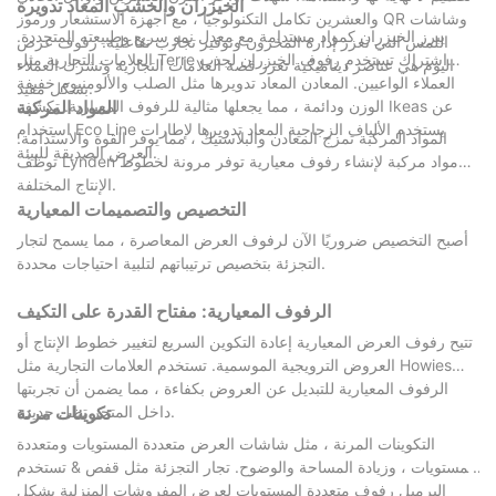
الخيزران والخشب المعاد تدويره
والعشرين تكامل التكنولوجيا ، مع أجهزة الاستشعار ورموز QR وشاشات
يبرز الخيزران كمواد مستدامة مع معدل نمو سريع وطبيعته المتجددة.
اللمس التي تعزز إدارة المخزون وتوفير تجارب تفاعلية. رفوف عرض
العلامات التجارية مثل Terre اشتراك تستخدم رفوف الخيزران لجذب
اليوم هي عناصر ديناميكية تعزز قصة العلامات التجارية وتشرك العملاء
العملاء الواعيين. المعادن المعاد تدويرها مثل الصلب والألومنيوم خفيفة
بشكل مفيد.
الوزن ودائمة ، مما يجعلها مثالية للرفوف المعيارية. تكشف Ikeas عن
المواد المركبة
استخدام Eco Line يستخدم الألياف الزجاجية المعاد تدويرها لإطارات
المواد المركبة تمزج المعادن والبلاستيك ، مما يوفر القوة والاستدامة.
العرض الصديقة للبيئة.
توظف Lynden مواد مركبة لإنشاء رفوف معيارية توفر مرونة لخطوط
الإنتاج المختلفة.
التخصيص والتصميمات المعيارية
أصبح التخصيص ضروريًا الآن لرفوف العرض المعاصرة ، مما يسمح لتجار
التجزئة بتخصيص ترتيباتهم لتلبية احتياجات محددة.
الرفوف المعيارية: مفتاح القدرة على التكيف
تتيح رفوف العرض المعيارية إعادة التكوين السريع لتغيير خطوط الإنتاج أو
العروض الترويجية الموسمية. تستخدم العلامات التجارية مثل Howies
الرفوف المعيارية للتبديل عن العروض بكفاءة ، مما يضمن أن تجربتها
داخل المتجر تظل جديدة.
تكوينات مرنة
التكوينات المرنة ، مثل شاشات العرض متعددة المستويات ومتعددة
المستويات ، وزيادة المساحة والوضوح. تجار التجزئة مثل قفص & تستخدم
البرميل رفوف متعددة المستويات لعرض المفروشات المنزلية بشكل