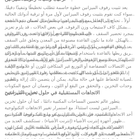
يعد تثبيت رفوف الميزانين خطوة حاسمة تتطلب تخطيطًا وتنفيذًا دقيقًا.
سواء كنت تقوم بتثبيت رفوف الميزانين لأول مرة أو ترقية أدواتك الحالية
، يجب التعامل مع العملية باهتمام بالتفاصيل لضمان نتيجة ناجحة.
أولاً ، تحتاج إلى إعداد مستوى الميزانين. يتضمن ذلك ضمان دعم السقف
بشكل كاف لاستيعاب وزن الرفوف. في بعض الحالات ، قد يلزم تعزيز
السقف لمنع التراجع أو الانهيار تحت وزن الرفوف.
بمجرد تحضير السقف ، فإن الخطوة التالية هي إرفاق قاعدة رف الميزانين
بالهيكل. عادة ما تكون القاعدة مصنوعة من المعدن وتعلق على السقف
باستخدام قوسين أو البراغي. من المهم أن يتم توزيع القاعدة بالتساوي
بعد إرفاق القاعدة ، يمكن تثبيت الأرفف أو الخزانات. عادة ما يتم ذلك عن
وتثبيتها بشكل آمن لمنع التذبذب أو الحركة.
طريق ربطها بالقاعدة باستخدام السحابات أو عن طريق تثبيتها مباشرة إلى
الهيكل. يعد وضع الرفوف والخزانات أمرًا بالغ الأهمية لضمان الاستقرار
للصيانة ، يعد التفتيش المنتظم لرف الميزانين ضروريًا. يتضمن ذلك التحقق
ومنع الإبادة.
من الاتصالات الفضفاضة أو التوزيع غير المتكافئ للوزن أو علامات التلف.
إذا تم العثور على أي مشاكل ، فيجب معالجتها على الفور لمنع مزيد من
بالإضافة إلى المكونات الهيكلية ، قد تتطلب رفوف الميزانين التنظيف
الضرر.
والصيانة للحفاظ عليها في حالة مثالية. يمكن أن يتضمن ذلك إزالة وتنظيف
وحدات التخزين ، والتحقق من البقع أو اللون ، وضمان أن جميع المكونات
تعمل بشكل صحيح.
الاتجاهات المستقبلية في حلول تخزين الميزانتين
يتطور عالم تحسين المساحات المكتبية دائمًا ، كما أن حلول تخزين
الميزانتين ليست استثناءً. مع استمرار تغيير الاتجاهات التكنولوجية
والتصميم ، فإن الطريقة التي نفكر بها وتنفيذ رفوف الميزانتين.
أحد الاتجاهات الناشئة في تخزين الميزانتين هو دمج التكنولوجيا الذكية. مع
ظهور أجهزة إنترنت الأشياء (إنترنت الأشياء) ، تستكشف العديد من
الشركات إمكانية توصيل رفوف الميزان بالأنظمة الآلية. يمكن لهذه
الاستدامة هي اتجاه آخر يكتسب زخماً في مساحة تخزين الميزانتين.
الأنظمة مراقبة حالة الرفوف ، وتتبع موقع العناصر ، وحتى إصدار العلامات
تعطي العديد من الشركات الآن الأولوية لممارسات وممارسات صديقة