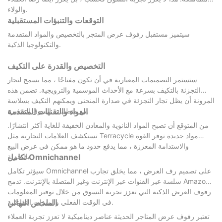
والولاء.
التوقعات والتنبؤات المستقبلية
سيتميز مستقبل رفوف عرض المتجر بالتخصيص والمواد المتقدمة
والتكنولوجيا الذكية.
التخصيص والقدرة على التكيف
ستستمر التصميمات المعيارية في أن تكون مفتاحًا ، مما يسمح لتجار
التجزئة بالتكيف بسرعة مع الأحداث الموسمية والترويجية. تضمن هذه
المرونة أن يظل تجار التجزئة في صدارة المنحنى ويمكنهم التكيف بسلاسة
مع متطلبات السوق المتغيرة.
المواد والتقنيات المتقدمة
من المتوقع أن تصبح المواد النانوية والمعادن الخفيفة للغاية أكثر انتشارًا.
تستكشف العلامات التجارية مثل Terracycle مواد جديدة توفر القوة
والاستدامة المعززة ، مما يدفع حدود ما هو ممكن في عرض البيع
بالتجزئة.
تكامل Omnichannel
سيؤثر تكامل Omnichannel على تصميم رف العرض ، مما يخلق تجارب
سلسة عبر القنوات عبر الإنترنت وغير المتصلة بالإنترنت. تدمج Amazon
رفوف العرض الذكية التي تعزز تجربة التسوق من خلال توفير المعلومات
في الوقت الفعلي والميزات التفاعلية.
الملخص النهائي
تعتبر رفوف عرض المتاجر الحديثة عناصر ديناميكية لا تعزز تجربة العملاء