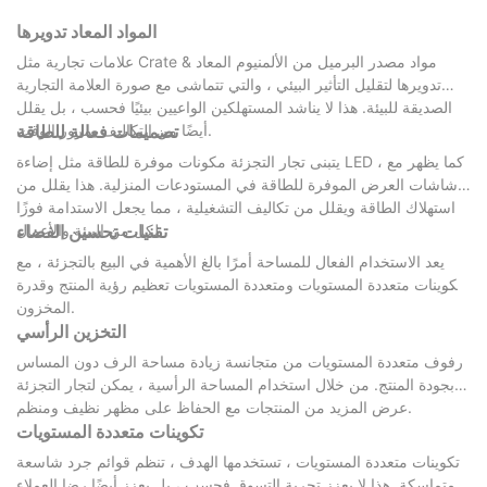
المواد المعاد تدويرها
علامات تجارية مثل Crate & مواد مصدر البرميل من الألمنيوم المعاد
تدويرها لتقليل التأثير البيئي ، والتي تتماشى مع صورة العلامة التجارية
الصديقة للبيئة. هذا لا يناشد المستهلكين الواعيين بيئيًا فحسب ، بل يقلل
أيضًا من التكاليف بمرور الوقت.
تصميمات فعالة للطاقة
يتبنى تجار التجزئة مكونات موفرة للطاقة مثل إضاءة LED ، كما يظهر مع
شاشات العرض الموفرة للطاقة في المستودعات المنزلية. هذا يقلل من
استهلاك الطاقة ويقلل من تكاليف التشغيلية ، مما يجعل الاستدامة فوزًا
لكل من البيئة والأعمال.
تقنيات تحسين الفضاء
يعد الاستخدام الفعال للمساحة أمرًا بالغ الأهمية في البيع بالتجزئة ، مع
تكوينات متعددة المستويات ومتعددة المستويات تعظيم رؤية المنتج وقدرة
المخزون.
التخزين الرأسي
رفوف متعددة المستويات من متجانسة زيادة مساحة الرف دون المساس
بجودة المنتج. من خلال استخدام المساحة الرأسية ، يمكن لتجار التجزئة
عرض المزيد من المنتجات مع الحفاظ على مظهر نظيف ومنظم.
تكوينات متعددة المستويات
تكوينات متعددة المستويات ، تستخدمها الهدف ، تنظم قوائم جرد شاسعة
متماسكة. هذا لا يعزز تجربة التسوق فحسب ، بل يعزز أيضًا رضا العملاء