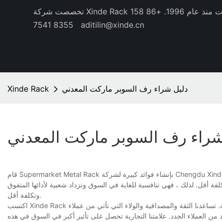
منذ عام 1996.
+86 158
8355 7541
aditilin@xinde.cn
دليل شراء رف السوبر ماركت المعدني
Xinde Rack
شراء رف السوبر ماركت المعدني
قام Supermarket Metal Rack بإنشاء فوائد كبيرة لشركة Chengdu Xinde Industrial Co. ، Ltd. وعملائها. تكمن الميزة البارزة لهذا المنتج في الأداء العالي. على الرغم
ة أقل. لذلك ، فهي تنافسية للغاية في السوق وتزداد شعبية لأدائها المتفوق
وتكلفة أقل.
اكتسب Xinde Rack العديد من العملاء المخلصين في جميع أنحاء العالم. نرسل أعلى في رضا العملاء في الصناعة. تساعدنا الثقة والمصداقية والولاء التي تأتي من عملاء
د من العملاء الجدد. علامتنا التجارية تحصل على تأثير أكبر في السوق في هذه