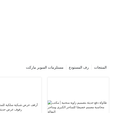
تم تصميم رفوف ال
التخزين الصعب
غير المستوية
أنظمة الأرفف 
الحمل والتخزين
وضمان سلامة الم
البيئات التي 
يتضح براع
واسعة من التطبي
السيارات 
المنتجات
رف المستودع
مستلزمات السوبر ماركت
الاحتياجا
المخزون أو 
الكابولي حلاً قويًا يعزز الكفاءة التشغيلية.
الميزات ا
يتميز رفوف البل