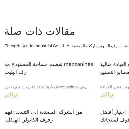
مقالات ذات صلة
لتقنية من خلال منتجات رف السوبر ماركت المعدنية
القيادة مثالية
تعظيم مساحة المستودع مع mezzanines
مصانع التصنيع
رف البليت
م ، تعتبر الكفاءة
زيادة كفاءة التخزين: كيف تعزز Mezzanines رف
حول مصانع التصنيع
البليت عمليات المستودعات
اقرأ أكثر
اقرأ أكثر
ات مبتكرة لتبسيط
ف. واحدة من هذه
Mezzanines رف البليت عبارة عن هياكل مبنية على
جر هي أرفف محرك
أنظمة التخزين الحالية ، مثل الأرفف ، لإنشاء مساحة
 اختيار أفضل
من الشركة المصنعة إلى التثبيت: فهم
يد هذا بين أفضل
تخزين إضافية. على عكس حلول التخزين التقليدية ،
فوف لمنتجاتك
رفوف الكابولي الهيكلية
يجعله حلاً مثاليًا
توفر الميزانين طريقة متعددة الاستخدامات وقابلة