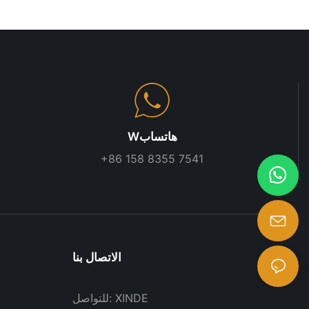
البليت الكابولي و
يتفوق رفوف 
تتطلب 
المستودعات ذات 
على التعامل
وتحسين المساح
المخزونات ا
العمودية الت
Wهاتساب
متطلبات التخزين
+86 158 8355 7541
من العناصر عن 
على س
الاتصال بنا
للتواصل: XINDE