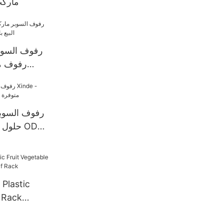
ماركت
رفوف مت
عر
رفوف السوبر
Plastic
 Rack
elf Rack