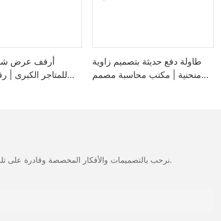
يتضمن شعاعًا 
تكديس الحمل ، 
الحاجة إلى معدا
الأنظمة من خلال ب
الأرضيات المخ
طاولة دفع حديثة بتصميم زاوية
أرفف عرض شبك
منحنية | مكتب محاسبة مصمم
للمتاجر الكبرى |
تتمثل إحدى الميز
خصيصًا للمتاجر الكبرى ومتاجر
حديثة لمحل
إلى قدرتها عل
البقالة
البليت. هذه ال
المنتجات المت
إلى ذلك ، فإن
اليدوي ، مم
نرحب بالتصميمات والأفكار المخصصة وقادرة على تلبية المتطلبات المحددة. لمزيد من المعلومات، يرجى زيارة الموقع الإلكتروني أو الاتصال بنا مباشرة مع أسئلة أو استفسارات.
يتيح الغوص في الفوائد بمزيد من التفصيل:
الكابولي ع
السماح بتخزين م