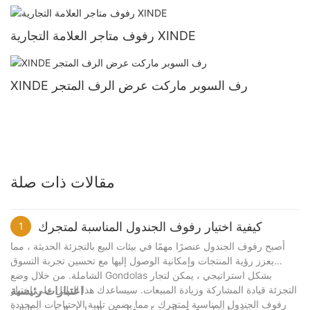
رفوف متاجر العلامة التجارية XINDE
XINDE رف السوبر ماركت عرض الرف المتجر
مقالات ذات صلة
كيفية اختيار رفوف الجندول المناسبة لمتجرك
1
أصبح رفوف الجندول عنصرًا مهمًا في بيئات البيع بالتجزئة الحديثة ، مما
يعزز رؤية المنتجات وإمكانية الوصول إليها مع تحسين تجربة التسوق
الشاملة. من خلال وضع Gondolas بشكل استراتيجي ، يمكن لتجار
التجزئة قيادة المشاركة وزيادة المبيعات. سيساعدك هذا الدليل على اختيار
اعتبارات رئيسية
رفوف الجندول المناسبة لمتجرك ، مما يضمن تلبية الاحتياجات المحددة
عند اختيار رفوف الجندول ، فكر في العوامل الرئيسية التالية: