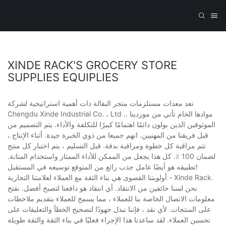
XINDE RACK'S GROCERY STORE
SUPPLIES EQUIPLIES
تعد معدات مستلزمات متجر البقالة ذات أهمية استراتيجية لشركة
Chengdu Xinde Industrial Co. ، Ltd .. موادها الخام تأتي من موردينا
الموثوقين الذين يولون دائمًا اهتمامًا كبيرًا للتكلفة والأداء. يتم التصميم من
قبل فريقنا من المهنيين. انهم جميعا من ذوي الخبرة جيدة. أثناء الإنتاج ،
تتم مراقبة كل خطوة ومراقبة بدقة. قبل التسليم ، يتم اختبار كل منتج
لضمان 100 ٪. كل هذا يجعل من الممكن للأداء الممتاز واستخدام المتانة.
تطبيقه هو أيضًا عامل جذب رائع من المتوقع توسيعه في المستقبل!
أولويتنا القصوى هي بناء الثقة مع العملاء لعلامتنا التجارية - Xinde Rack.
نحن لسنا خائفين من الانتقاد. أي انتقاد هو دافعنا لتصبح أفضل. نفتح
معلومات الاتصال الخاصة بنا للعملاء ، مما يسمح للعملاء بتقديم ملاحظات
على المنتجات. لأي نقد ، فإننا نبذل جهودًا لتصحيح الخطأ والتعليقات على
تحسين العملاء. لقد ساعدنا هذا الإجراء فعليًا في بناء الثقة والثقة طويلة