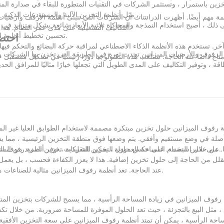
زين باستمرار ، وتستثمر الشركات في التقنيات المتطورة للبقاء في صدارة المنحن
، مثل أنظمة التخزين الآلية والمستودعات الذكية. ستمكن هذه التقنيات الشركات من تخزين واسترداد البضائع بكفاءة ودقة أكبر.
ى ذلك ، أصبح استخدام النمذجة والمحاكاة ثلاثية الأبعاد شائعة بشكل متزايد ف
التكاليف التشغيلية على مدى عمر النظام. هذا يجعلهم خيارًا مثاليًا للشركات التي تتطلع إلى تحسين ربحتها وقدرتها التنافسية.
تحسين تخطيط أنظمة الأرفف وأرضيات الميزانين لزيادة المساحة إلى الحد الأقصى وتحسين الكفاءة.
احتض
 الرفوف والأرضيات الميزانين تحدث ثورة في الطريقة التي تخزن بها الشركات و
قة ، وتوفير التكاليف على المدى الطويل التي تجعلها خيارًا مثاليًا للمرافق الحد
ار في رفوف وأرضيات الميزانين ، يمكن للشركات تحسين كفاءتها التشغيلية ، و
لتي تتبنى هذه التقنيات في وضع أفضل لتلبية مطالب الاقتصاد في القرن الحا
ة رفوف الميزانين حلول تخزين مبتكرة مصممة لاستخدام الطوابق العليا غير ال
أصلة في وضع مستقيم وأفقي. يتم وضعها فوق منطقة التخزين الرئيسية ، مما ي
على نفس البصمة. على عكس حلول التخزين التقليدية ، توفر أنظمة رفوف الميزانين مرونة لا مثيل لها ، حيث يمكن تكييفها مع احتياجات التخزين المختلفة.
قلل من الحاجة إلى حلول تخزين إضافية. هذا لا يعزز الكفاءة فحسب ، بل يعمل
عند الحاجة. تعد أنظمة رفوف الميزانين مثالية للصناعات مثل التجزئة والتصنيع والتخزين ، حيث يكون تحسين المساحة أمرًا بالغ الأهمية.
رفوف الميزانين في زيادة المساحة الرأسية ، مما يسمح للشركات بتخزين المن
، مثل البيع بالتجزئة ، حيث تعد الحلول الموفرة للمساحة ضرورية. من خلال تك
ساحة الرأسية ، يمكن أن تمتد أنظمة رفوف الميزانين على سعة التخزين الأفقية