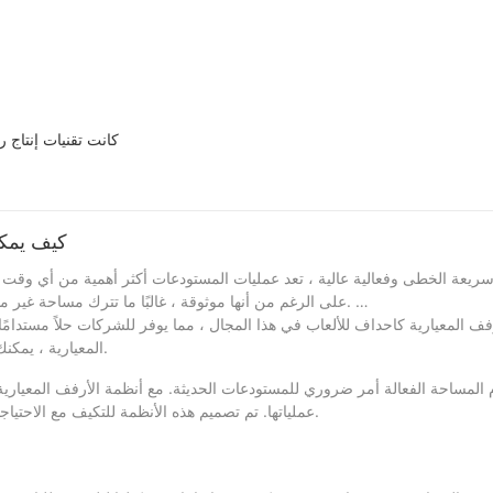
باعتبارها قدرة تنافسية أساسية على رف 
كيف يمكن
سريعة الخطى وفعالية عالية ، تعد عمليات المستودعات أكثر أهمية من أي وقت م
على الرغم من أنها موثوقة ، غالبًا ما تترك مساحة غير مستخدمة ، مما يؤدي إلى عدم الكفاءة في إدارة المخزون والتكاليف التشغيلية.
ف المعيارية كاحداف للألعاب في هذا المجال ، مما يوفر للشركات حلاً مستدامًا
المعيارية ، يمكنك اتخاذ قرار استراتيجي يعزز إنتاجية المستودعات والكفاءة التشغيلية الشاملة.
لمساحة الفعالة أمر ضروري للمستودعات الحديثة. مع أنظمة الأرفف المعيارية
عملياتها. تم تصميم هذه الأنظمة للتكيف مع الاحتياجات المحددة للمستودع الخاص بك ، مما يتيح تحسينات كبيرة في كفاءة الفضاء.