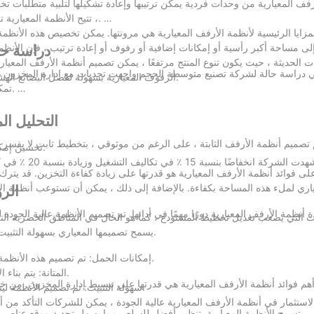
فف المعيارية من وحدات فردية يمكن ترتيبها وإعادة تشكيلها لتلبية متطلبات تخز
، تتيح الأنظمة المعيارية تعديلات بناءً على تغيير مستويات المخزون وأنواع المنتجات واحتياجات التخزين.
مزايا الرئيسية لأنظمة الأرفف المعيارية هي مرونتها. يمكن تخصيص هذه الأنظم
دراسة حا
 الحديثة ، حيث يكون تنوع المنتج مرتفعًا ، يمكن تصميم أنظمة الأرفف المعياري
ي دراسة حالة لشركة تصنيع متوسطة الحجم واجهت تحديات مع إدارة المخزون غير
الرفوف المعيارية بسهولة لفصل البضائع الهشة عن العناصر الحساسة لدرجة الحرارة ، مما يعزز كل من السلامة والكفاءة.
تمكنت الشركة من إعادة تنظيم تخطيطها لتسجيل مجموعة متنوعة من المنتجات.
التحليل ال
يتم تصميم أنظمة الأرفف الثابتة ، على الرغم من موثوقي ، بتخطيط ثابت لا يفسر 
- تحسين إمكانية الوصول لموظفي المستودعات ، مما يتيح دوران المخزون بشكل أسرع.
نتيجة لذلك ، ش
اري لملء هذه المساحة بكفاءة. بالإضافة إلى ذلك ، يمكن أن تستوعب أنظمة ا
الرؤ
 أنظمة الأرفف المعيارية دورًا مهمًا في أدائها. تم تصميم الأنظمة عالية الجو
 التي يصعب تعديل تخطيط المستودع ، كما هو الحال في المناطق الحضرية التي يتم
يسمح تصميمها المعياري بسهولة التثبيت وإعادة الترتيب ، مما يضمن أن المستودع يظل فعالًا حتى في البيئات الصعبة.
- إمكانات الحمل: تم تصميم هذه الأنظمة للتعامل مع الحمولات الثقيلة ، مما يضمن أن حلول التخزين متينة وموثوقة.
- المتانة: يتم بناء الأنظمة المعيارية بمواد قوية ، مما يقلل من خطر الضرر وضمان طول العمر.
هم فوائد أنظمة الأرفف المعيارية هي قدرتها على تبسيط إدارة المخزون. من خ
- سهولة التثبيت: تم تصميم الأنظمة ليتم تثبيتها بسرعة وكفاءة ، مما يقلل من وقت التوقف وتقليل تكاليف العمالة.
استثمار في أنظمة الأرفف المعيارية عالية الجودة ، يمكن للشركات التأكد من أ
 ، تسمح الأنظمة المعيارية بتنظيم أفضل للسلع ، مما يسهل تحديد موقع عناصر