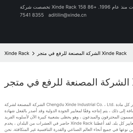
منذ عام 1996.
+86 158
8355 7541
aditilin@xinde.cn
الشركة المصنعة للرفع في متجر Xinde Rack
Xinde Rack
XI
الشركة المصنعة لشركة Chengdu Xinde Industrial Co. ، Ltd. تحظى بشعبية الآن. إن الجودة الفائقة للمواد الخام لتصنيع المنتج مهم كثيرًا ، وبالتالي يتم اختيار كل مادة
إنتاجه وفقًا لمعايير الجودة الدولية وقد أصدر بالفعل شهادة ISO. إلى جانب الضمان الأساسي لجودته العالية ، فإنه لديه أيضًا
حاضر في العشرات من البلدان ، يخدم Xinde Rack العملاء الدوليين في جميع أنحاء العالم ويستجيب لتوقعات الأسواق مع المنتجات التي تتكيف مع معايير كل بلد. لقد أعطتنا
من نوعها في جميع أنحاء العالم الصناعي والقدرة التنافسية غير المتكافئة. نحن