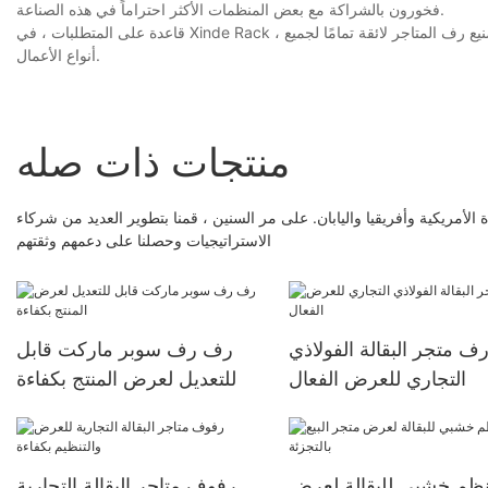
فخورون بالشراكة مع بعض المنظمات الأكثر احتراماً في هذه الصناعة.
قاعدة على المتطلبات ، في Xinde Rack ، نقوم ببذل جهودنا لتوفير أفضل حزمة خدمة ممكنة لاحتياجات العملاء. نريد أن نجعل شركة تصنيع رف المتاجر لائقة تمامًا لجميع
أنواع الأعمال.
منتجات ذات صله
ة الأمريكية وأفريقيا واليابان. على مر السنين ، قمنا بتطوير العديد من شركاء
الاستراتيجيات وحصلنا على دعمهم وثقتهم
ف متجر البقالة الفولاذي
رف رف سوبر ماركت قابل
التجاري للعرض الفعال
للتعديل لعرض المنتج بكفاءة
ظم خشبي للبقالة لعرض
رفوف متاجر البقالة التجارية