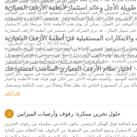
وفورات في التكاليف على المدى الطويل.
خطر المخزونات أو التوقف عن التغذية.
 طويلة الأجل وعائد استثمار لأنظمة الأرفف المعيارية
فة. يمكن تخصيص الأرفف المعيارية لفصل البضائع القابلة للتلف عن العناصر
ة الأجل. من خلال تقليل التكاليف التشغيلية ، وتحسين الكفاءة ، وتقليل وقت
الاستثمار (ROI).
معيارية:
- انخفاض 10-15 ٪ في تكاليف التشغيل.
 والابتكارات المستقبلية في أنظمة الأرفف المعيارية
- زيادة 20-30 ٪ في دوران المخزون.
الاستثمار واضحًا. هذه الأنظمة ليست مجرد حل فعال من حيث التكلفة للتحديات
الحالية ولكن أيضًا استثمارًا استراتيجيًا للنمو في المستقبل.
اختيار نظام الأرفف المعياري المناسب لمستودعك
بلية التوسع ، والقيمة طويلة الأجل. من خلال فهم فوائد هذه الأنظمة واختيار
ل والتكامل مع معدات المستودعات الأخرى والمتانة على المدى الطويل. من
اقرأ أكثر
حلول تخزين مبتكرة: رفوف وأرضيات الميزانين
2
ضية إضافية فوق الهيكل الرئيسي. يتكون عادة من سلسلة من رفوف التخزين
 الاستقرار وتمنع العناصر من السقوط من الرفوف. هذا النظام متين للغاية