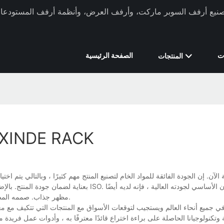
ركة Xinde Rack في تصنيع أرفف السوبر ماركت، وأرفف العرض، وأنظمة أرفف المستودعات 
ت
الصفحة الرئيسية
المنتجات
الشركة المصنعة للرفع في متجر NDE RACK
بعناية لضمان جودة المنتج. بالإضافة إلى ذلك ، يتم 
مظهر جذاب. صممه المصممون المحترفون والمبدعون ، وهو يحظى بشعبية كبيرة الآن لأسلوبه الفريد.
ة وتكنولوجيانا الحاصلة على براءة اختراع قائدًا معترفًا به ، وأدوات عمل فريدة 