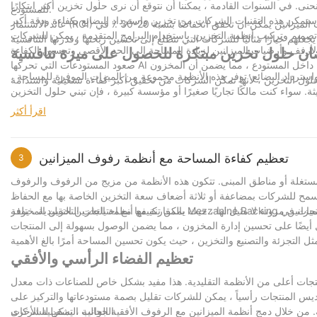
ى. في السنوات القادمة ، يمكننا أن نتوقع أن نرى حلول تخزين أكثر ابتكارًا
للمستودع.
عائد الاستثمار (ROI) لهذه الأنظمة مهم أيضًا. أظهرت الدراسات أن الشركات التي تتبنى أنظمة الأرفف وأرضيات الميزانين يمكن أن تحقق انخفاضًا بنسبة 20-30 ٪ في
ي تصميم وتركيب أنظمة التخزين. باستخدام البرامج المتقدمة ، يمكن للشركات
ان حلول تخزين مبتكرة للحصول على ميزة تنافسية
صعود المستودعات التي تحركها AI هي تطور مثير آخر. تستخدم هذه الأنظمة الذكاء الاصطناعي لمراقبة حركة البضائع والتحكم فيها داخل المستودع ، مما يضمن أن المخزون
استرداد البضائع. توفر هذه الأنظمة مجموعة من الميزات الموفرة للمساحة ،
يثة. سواء كنت مالكًا تجاريًا صغيرًا أو مؤسسة كبيرة ، فإن تبني حلول التخزين
المبتكرة هذه يمكن أن يمنحك ميزة تنافسية في السوق.
اقرأ أكثر
خفض التكاليف ، وتعزيز جهود الاستدامة. مع استمرار تطور صناعة التخزين ،
دي والعشرين. لذا ، فقد حان الوقت لتكثيف لعبتك واستكشاف عالم الرفوف و
Mezzanine Floorsyour Storage Solution المفضل للمستقبل.
تعظيم كفاءة المساحة مع أنظمة رفوف الميزانين
3
مستغلة أو مناطق المبنى. تتكون هذه الأنظمة من مزيج من الرفوف والرفوف
سمح للشركات بمضاعفة أو ثلاثة أضعاف سعة التخزين الخاصة بها مع الحفاظ
بالمقارنة مع أنظمة التخزين التقليدية ، يوفر Mezzanine Racking العديد من المزايا. من خلال استخدام المساحة العمودية ، يمكن للشركات تخزين المزيد من المنتجات في
 أيضًا على تحسين إدارة المخزون ، مما يضمن الوصول بسهولة إلى المنتجات
تعظيم الفضاء الرأسي والأفقي
تجات أعلى من الأنظمة التقليدية. هذا مفيد بشكل خاص للصناعات ذات معدل
ديس المنتجات رأسياً ، يمكن للشركات تقليل بصمة مستودعاتها والتركيز على
الجوانب التشغيلية الأخرى.
. من خلال دمج أنظمة الميزانين مع الرفوف الأفقية الحالية ، يمكن للشركات