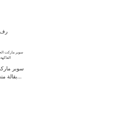
XINDE
بقالة مت
ع