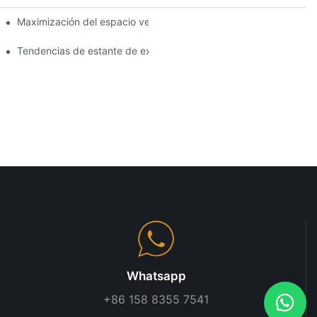
terías de góndola
Maximización del espacio vertical con diseños creativos de esta
res para sus productos
Tendencias de estante de exhibición de tiendas que necesita sa
Whatsapp
+86 158 8355 7541