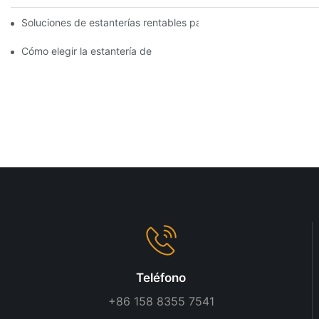
Soluciones de estanterías rentables para supermercados: un aná
Cómo elegir la estantería de góndola adecuada para su tienda
Teléfono
+86 158 8355 7541