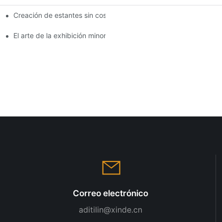
Creación de estantes sin costuras: consejos de diseño de estan
lisis completo
El arte de la exhibición minorista: eligiendo los mejores bastido
Correo electrónico
aditilin@xinde.cn