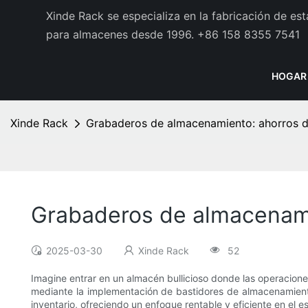
Xinde Rack se especializa en la fabricación de es
para almacenes desde 1996.
+86 158 8355 7541
HOGAR
Xinde Rack
Grabaderos de almacenamiento: ahorros d
Grabaderos de almacenami
2025-03-30
Xinde Rack
52
Imagine entrar en un almacén bullicioso donde las operaciones
mediante la implementación de bastidores de almacenamient
inventario, ofreciendo un enfoque rentable y eficiente en el