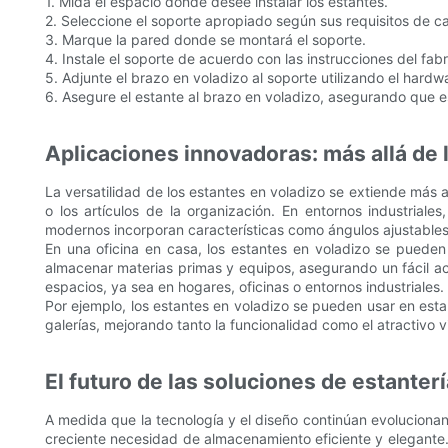
1. Mida el espacio donde desee instalar los estantes.
2. Seleccione el soporte apropiado según sus requisitos de c
3. Marque la pared donde se montará el soporte.
4. Instale el soporte de acuerdo con las instrucciones del fabr
5. Adjunte el brazo en voladizo al soporte utilizando el hardw
6. Asegure el estante al brazo en voladizo, asegurando que e
Aplicaciones innovadoras: más allá de
La versatilidad de los estantes en voladizo se extiende más a
o los artículos de la organización. En entornos industrial
modernos incorporan características como ángulos ajustables 
En una oficina en casa, los estantes en voladizo se pueden u
almacenar materias primas y equipos, asegurando un fácil ac
espacios, ya sea en hogares, oficinas o entornos industriales.
Por ejemplo, los estantes en voladizo se pueden usar en esta
galerías, mejorando tanto la funcionalidad como el atractivo v
El futuro de las soluciones de estanter
A medida que la tecnología y el diseño continúan evoluciona
creciente necesidad de almacenamiento eficiente y elegante. 