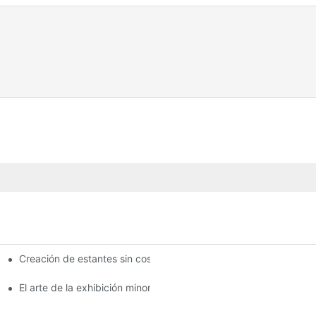
Creación de estantes sin costuras: consejos de diseño de estan
lisis completo
El arte de la exhibición minorista: eligiendo los mejores bastido