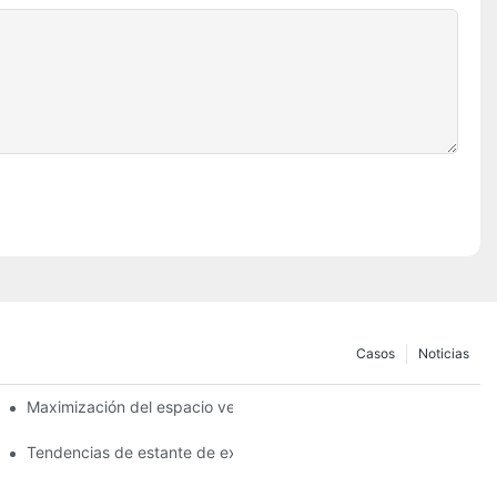
Casos
Noticias
terías de góndola
Maximización del espacio vertical con diseños creativos de esta
res para sus productos
Tendencias de estante de exhibición de tiendas que necesita sa