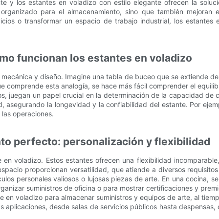
 y los estantes en voladizo con estilo elegante ofrecen la soluc
organizado para el almacenamiento, sino que también mejoran el
icios o transformar un espacio de trabajo industrial, los estantes
mo funcionan los estantes en voladizo
 mecánica y diseño. Imagine una tabla de buceo que se extiende des
ue comprende esta analogía, se hace más fácil comprender el equilibr
 juegan un papel crucial en la determinación de la capacidad de ca
ad, asegurando la longevidad y la confiabilidad del estante. Por ej
e las operaciones.
 perfecto: personalización y flexibilidad
e en voladizo. Estos estantes ofrecen una flexibilidad incomparable
l espacio proporcionan versatilidad, que atiende a diversos requisi
culos personales valiosos o lujosas piezas de arte. En una cocina, 
ganizar suministros de oficina o para mostrar certificaciones y premi
te en voladizo para almacenar suministros y equipos de arte, al tie
ias aplicaciones, desde salas de servicios públicos hasta despensas, 