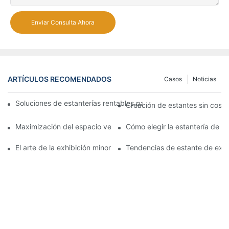
Enviar Consulta Ahora
ARTÍCULOS RECOMENDADOS
Casos
Noticias
Soluciones de estanterías rentables para supermercados: un aná
Creación de estantes sin costu
Maximización del espacio vertical con diseños creativos de est
Cómo elegir la estantería de 
El arte de la exhibición minorista: eligiendo los mejores bastido
Tendencias de estante de exhi