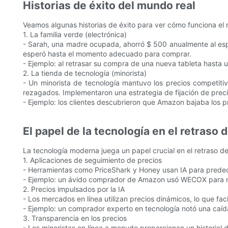
Historias de éxito del mundo real
Veamos algunas historias de éxito para ver cómo funciona el re
1. La familia verde (electrónica)
- Sarah, una madre ocupada, ahorró $ 500 anualmente al esper
esperó hasta el momento adecuado para comprar.
- Ejemplo: al retrasar su compra de una nueva tableta hasta 
2. La tienda de tecnología (minorista)
- Un minorista de tecnología mantuvo los precios competitiv
rezagados. Implementaron una estrategia de fijación de prec
- Ejemplo: los clientes descubrieron que Amazon bajaba los 
El papel de la tecnología en el retraso 
La tecnología moderna juega un papel crucial en el retraso de
1. Aplicaciones de seguimiento de precios
- Herramientas como PriceShark y Honey usan IA para predeci
- Ejemplo: un ávido comprador de Amazon usó WECOX para mon
2. Precios impulsados ​​por la IA
- Los mercados en línea utilizan precios dinámicos, lo que fac
- Ejemplo: un comprador experto en tecnología notó una caíd
3. Transparencia en los precios
- Los minoristas en línea a menudo proporcionan un historial d