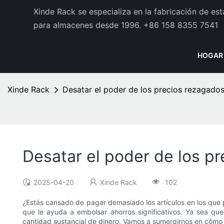
Xinde Rack se especializa en la fabricación de es
para almacenes desde 1996.
+86 158 8355 7541
HOGAR
Xinde Rack
Desatar el poder de los precios rezagado
Desatar el poder de los p
2025-04-20
Xinde Rack
102
¿Estás cansado de pagar demasiado los artículos en los que p
que le ayuda a embolsar ahorros significativos. Ya sea q
cantidad sustancial de dinero. Vamos a sumergirnos en cómo 