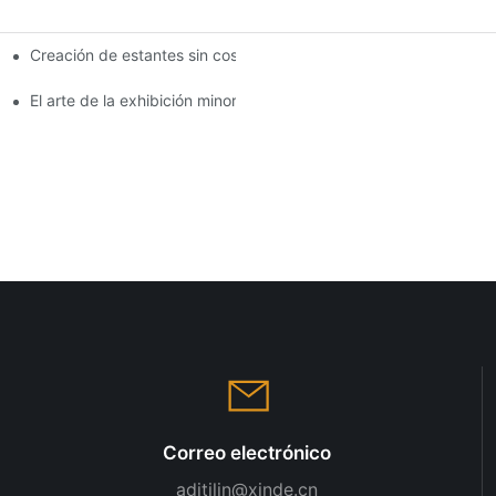
Creación de estantes sin costuras: consejos de diseño de estan
lisis completo
El arte de la exhibición minorista: eligiendo los mejores bastido
Correo electrónico
aditilin@xinde.cn