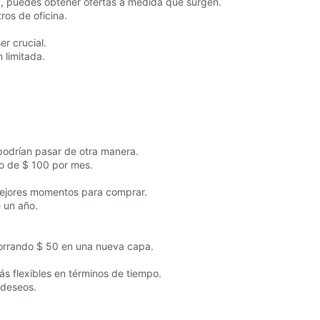
ra, puedes obtener ofertas a medida que surgen.
ros de oficina.
r crucial.
 limitada.
 podrían pasar de otra manera.
io de $ 100 por mes.
 mejores momentos para comprar.
e un año.
horrando $ 50 en una nueva capa.
ás flexibles en términos de tiempo.
 deseos.