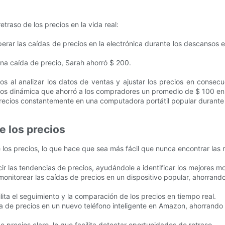
traso de los precios en la vida real:
ar las caídas de precios en la electrónica durante los descansos esc
una caída de precio, Sarah ahorró $ 200.
os al analizar los datos de ventas y ajustar los precios en consecu
ios dinámica que ahorró a los compradores un promedio de $ 100 en 
precios constantemente en una computadora portátil popular durante 
de los precios
 los precios, lo que hace que sea más fácil que nunca encontrar las 
r las tendencias de precios, ayudándole a identificar los mejores 
itorear las caídas de precios en un dispositivo popular, ahorrando
ilita el seguimiento y la comparación de los precios en tiempo real.
a de precios en un nuevo teléfono inteligente en Amazon, ahorrando
e precios claro, lo que facilita detectar oportunidades de retraso.