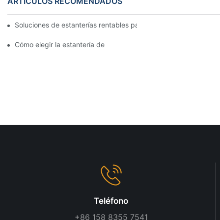
ARTÍCULOS RECOMENDADOS
Soluciones de estanterías rentables para supermercados: un aná
Cómo elegir la estantería de góndola adecuada para su tienda
Teléfono
+86 158 8355 7541