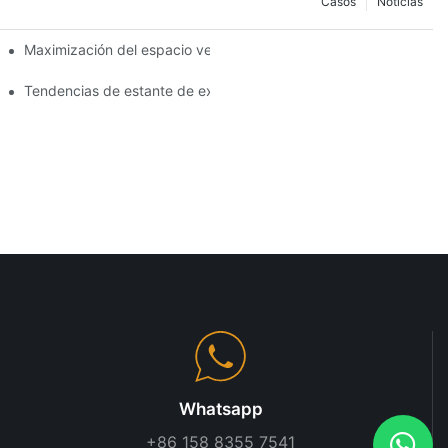
Casos
Noticias
terías de góndola
Maximización del espacio vertical con diseños creativos de esta
res para sus productos
Tendencias de estante de exhibición de tiendas que necesita sa
Whatsapp
+86 158 8355 7541