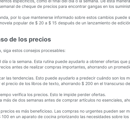
omentos específicos, como el final del día o la semana. De esta mane
semanal de cheque de precios para encontrar gangas en los suminist
manda, por lo que mantenerse informado sobre estos cambios puede se
a novela popular de $ 20 a $ 15 después de un lanzamiento de edición
aso de los precios
a, siga estos consejos procesables:
del día o la semana. Esta rutina puede ayudarlo a obtener ofertas que
s precios antes de realizar compras importantes, ahorrando un promed
ificar las tendencias. Esto puede ayudarlo a predecir cuándo son los
 el precio de los libros de texto, ahorrando $ 200 en el transcurso d
iempo verifica los precios. Esto le impide perder ofertas.
ría más de dos semanas antes de comprar artículos no esenciales, a
los precios es más beneficioso. Las compras no urgentes pueden ser m
 100 en un aparato de cocina priorizando las necesidades sobre los