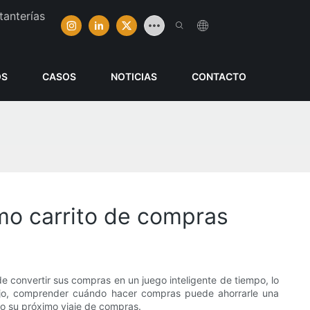
tanterías
OS
CASOS
NOTICIAS
CONTACTO
mo carrito de compras
e convertir sus compras en un juego inteligente de tiempo, lo
lujo, comprender cuándo hacer compras puede ahorrarle una
mo su próximo viaje de compras.