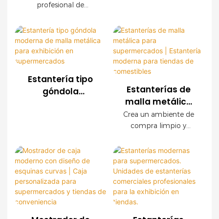
para comercios |
profesional de
OEM con
modernos, este
Soluciones
estanterías para
expositor de malla
acabado de
comercios, ofrecemos
personalizadas
metálica OEM ofrece
madera
sistemas de estanterías
una durabilidad
para la exhibición
de malla metálica
excepcional, fácil
de productos
personalizados para
instalación y
supermercados,
configuraciones
Estantería tipo
cadenas de tiendas,
personalizables. Los
Estanterías de
góndola
tiendas de
paneles decorativos
malla metálica
moderna de
conveniencia y marcas
con acabado de
para
malla metálica
Crea un ambiente de
minoristas en todo el
madera crean un
supermercados |
compra limpio y
para exhibición
mundo. Ofrecemos
ambiente de compra
Estantería
organizado con
en
servicios OEM y ODM,
de alta gama sin
nuestras modernas
moderna para
supermercados
con asistencia integral
sacrificar la resistencia
estanterías de malla
tiendas de
para la planificación
industrial.
metálica para
comestibles
de la tienda.
comercios. Con una
resistente estructura
de acero, un elegante
acabado imitación