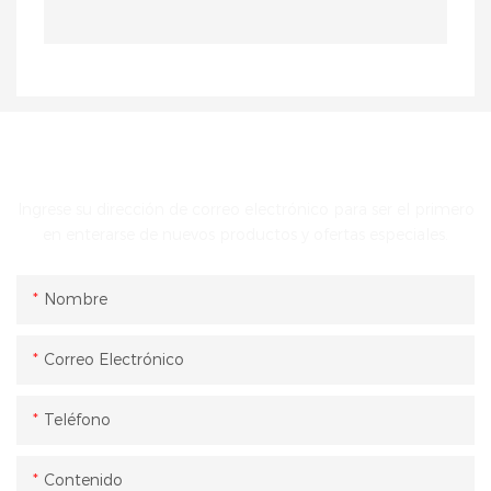
PONTE EN CONTACTO CON NOSOTROS
Ingrese su dirección de correo electrónico para ser el primero
en enterarse de nuevos productos y ofertas especiales.
Nombre
Correo Electrónico
Teléfono
Contenido