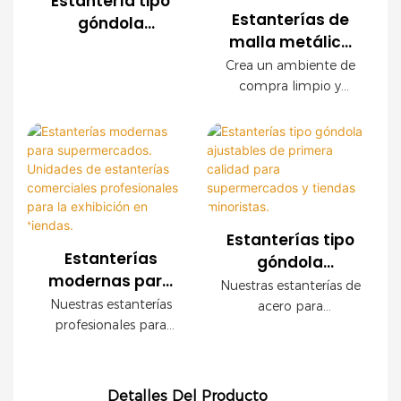
Estantería tipo
cadenas de tiendas,
personalizables. Los
Estanterías de
góndola
tiendas de
paneles decorativos
malla metálica
moderna de
conveniencia y marcas
con acabado de
para
malla metálica
Crea un ambiente de
minoristas en todo el
madera crean un
supermercados |
compra limpio y
para exhibición
mundo. Ofrecemos
ambiente de compra
Estantería
organizado con
en
servicios OEM y ODM,
de alta gama sin
nuestras modernas
moderna para
supermercados
con asistencia integral
sacrificar la resistencia
estanterías de malla
tiendas de
para la planificación
industrial.
metálica para
comestibles
de la tienda.
comercios. Con una
resistente estructura
de acero, un elegante
Estanterías tipo
acabado imitación
Estanterías
góndola
madera y paneles
modernas para
ajustables de
Nuestras estanterías de
modulares de malla
supermercados.
primera calidad
Nuestras estanterías
acero para
metálica, este sistema
Unidades de
profesionales para
para
supermercados, fáciles
de estanterías está
estanterías
tiendas son ideales
de montar, son la
supermercados y
diseñado para
para supermercados y
comerciales
solución perfecta para
tiendas
maximizar la visibilidad
comercios modernos.
el almacenamiento de
profesionales
minoristas.
de los productos sin
Detalles Del Producto