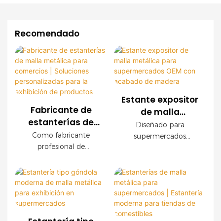
Recomendado
Estante expositor
Fabricante de
de malla
estanterías de
metálica para
Diseñado para
malla metálica
supermercados
Como fabricante
supermercados
para comercios |
profesional de
OEM con
modernos, este
Soluciones
estanterías para
expositor de malla
acabado de
comercios, ofrecemos
personalizadas
metálica OEM ofrece
madera
sistemas de estanterías
una durabilidad
para la exhibición
de malla metálica
excepcional, fácil
de productos
personalizados para
instalación y
supermercados,
configuraciones