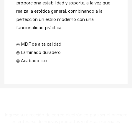
proporciona estabilidad y soporte, a la vez que
realza la estética general, combinando a la
perfección un estilo moderno con una
funcionalidad práctica.
◎ MDF de alta calidad
◎ Laminado duradero
◎ Acabado liso
PONTE EN CONTACTO CON NOSOTROS
Ingrese su dirección de correo electrónico para ser el primero
en enterarse de nuevos productos y ofertas especiales.