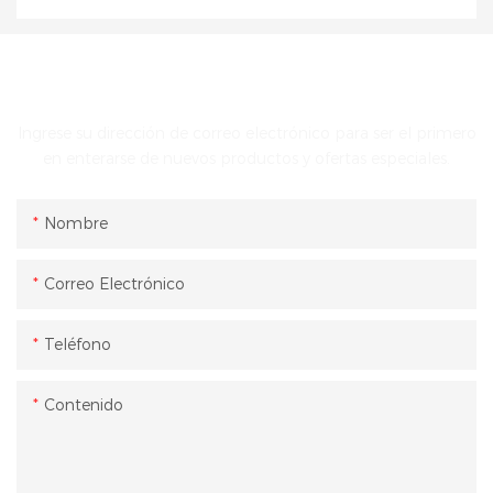
PONTE EN CONTACTO CON NOSOTROS
Ingrese su dirección de correo electrónico para ser el primero
en enterarse de nuevos productos y ofertas especiales.
Nombre
Correo Electrónico
Teléfono
Contenido