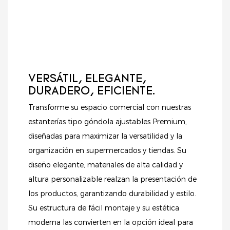
funcionalidad,
capacidad de carga.
durabilidad y una
Ideal para
estética
supermercados,
contemporánea.
tiendas de abarrotes,
tiendas de
conveniencia y
VERSÁTIL, ELEGANTE,
comercios
DURADERO, EFICIENTE.
especializados.
Transforme su espacio comercial con nuestras
estanterías tipo góndola ajustables Premium,
diseñadas para maximizar la versatilidad y la
organización en supermercados y tiendas. Su
diseño elegante, materiales de alta calidad y
altura personalizable realzan la presentación de
los productos, garantizando durabilidad y estilo.
Su estructura de fácil montaje y su estética
moderna las convierten en la opción ideal para