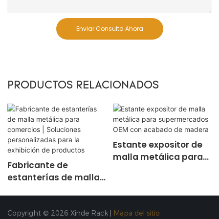
Enviar Consulta Ahora
PRODUCTOS RELACIONADOS
Estante expositor de
malla metálica para
Fabricante de
supermercados OEM
estanterías de malla
con acabado de
metálica para
madera
comercios | Soluciones
personalizadas para
Copyright © 2026 Xinde Rack |
Mapa del sitio