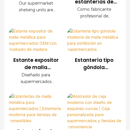
estanterías de
Shelving
Our supermarket
malla metálica
Solutions for
Como fabricante
shelving units are
para comercios |
profesional de
Efficient Product
designed to optimize
Soluciones
estanterías para
your retail space while
Display
comercios, ofrecemos
personalizadas
enhancing product
sistemas de estanterías
visibility and
para la exhibición
de malla metálica
accessibility. Built with
de productos
personalizados para
heavy-duty, durable
supermercados,
materials, these
Estante expositor
Estantería tipo
cadenas de tiendas,
shelves are perfect for
de malla
góndola
tiendas de
high-traffic
metálica para
moderna de
Diseñado para
conveniencia y marcas
environments like
supermercados
malla metálica
supermercados
minoristas en todo el
grocery stores,
OEM con
para exhibición
modernos, este
mundo. Ofrecemos
convenience stores,
expositor de malla
acabado de
en
servicios OEM y ODM,
and supermarkets.
metálica OEM ofrece
madera
supermercados
con asistencia integral
una durabilidad
para la planificación
Featuring adjustable
excepcional, fácil
de la tienda.
heights and modular
instalación y
designs, our shelving
configuraciones