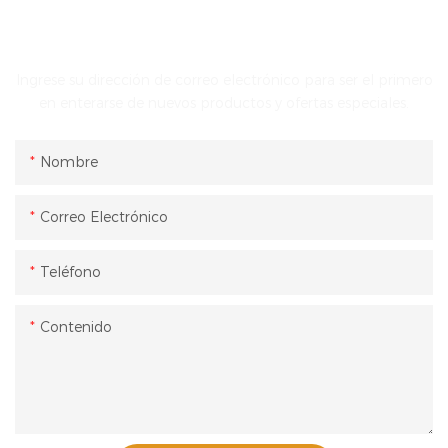
PONTE EN CONTACTO CON NOSOTROS
Ingrese su dirección de correo electrónico para ser el primero
en enterarse de nuevos productos y ofertas especiales.
Nombre
Correo Electrónico
Teléfono
Contenido