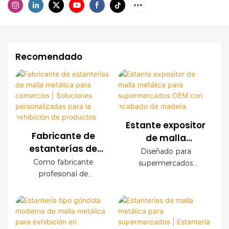
Recomendado
Estante expositor
Fabricante de
de malla
estanterías de
metálica para
Diseñado para
malla metálica
supermercados
Como fabricante
supermercados
para comercios |
profesional de
OEM con
modernos, este
Soluciones
estanterías para
expositor de malla
acabado de
comercios, ofrecemos
personalizadas
metálica OEM ofrece
madera
sistemas de estanterías
una durabilidad
para la exhibición
de malla metálica
excepcional, fácil
de productos