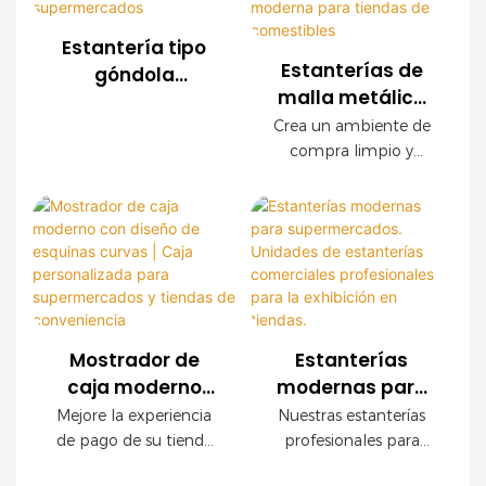
personalizados para
instalación y
supermercados,
configuraciones
Estantería tipo
cadenas de tiendas,
personalizables. Los
Estanterías de
góndola
tiendas de
paneles decorativos
malla metálica
moderna de
conveniencia y marcas
con acabado de
para
malla metálica
Crea un ambiente de
minoristas en todo el
madera crean un
supermercados |
compra limpio y
para exhibición
mundo. Ofrecemos
ambiente de compra
Estantería
organizado con
en
servicios OEM y ODM,
de alta gama sin
nuestras modernas
moderna para
supermercados
con asistencia integral
sacrificar la resistencia
estanterías de malla
tiendas de
para la planificación
industrial.
metálica para
comestibles
de la tienda.
comercios. Con una
resistente estructura
de acero, un elegante
acabado imitación
Mostrador de
Estanterías
madera y paneles
caja moderno
modernas para
modulares de malla
con diseño de
supermercados.
Mejore la experiencia
Nuestras estanterías
metálica, este sistema
esquinas curvas |
Unidades de
de pago de su tienda
profesionales para
de estanterías está
Caja
estanterías
con este moderno
tiendas son ideales
diseñado para