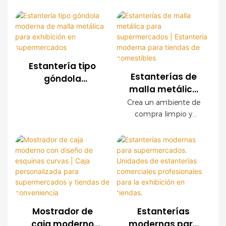
Soluciones
estanterías para
expositor de malla
acabado de
comercios, ofrecemos
personalizadas
metálica OEM ofrece
madera
sistemas de estanterías
una durabilidad
para la exhibición
de malla metálica
excepcional, fácil
de productos
personalizados para
instalación y
supermercados,
configuraciones
Estantería tipo
cadenas de tiendas,
personalizables. Los
Estanterías de
góndola
tiendas de
paneles decorativos
malla metálica
moderna de
conveniencia y marcas
con acabado de
para
malla metálica
Crea un ambiente de
minoristas en todo el
madera crean un
supermercados |
compra limpio y
para exhibición
mundo. Ofrecemos
ambiente de compra
Estantería
organizado con
en
servicios OEM y ODM,
de alta gama sin
nuestras modernas
moderna para
supermercados
con asistencia integral
sacrificar la resistencia
estanterías de malla
tiendas de
para la planificación
industrial.
metálica para
comestibles
de la tienda.
comercios. Con una
resistente estructura
de acero, un elegante
acabado imitación
Mostrador de
Estanterías
madera y paneles
caja moderno
modernas para