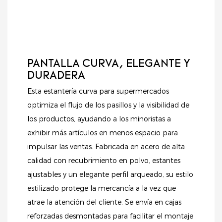
durabilidad y una
un soporte fiable y
estética
una presentación
contemporánea.
organizada,
ayudándole a atraer
más clientes e
PANTALLA CURVA, ELEGANTE Y
impulsar las ventas.
DURADERA
Esta estantería curva para supermercados
optimiza el flujo de los pasillos y la visibilidad de
los productos, ayudando a los minoristas a
exhibir más artículos en menos espacio para
impulsar las ventas. Fabricada en acero de alta
calidad con recubrimiento en polvo, estantes
ajustables y un elegante perfil arqueado, su estilo
estilizado protege la mercancía a la vez que
atrae la atención del cliente. Se envía en cajas
reforzadas desmontadas para facilitar el montaje