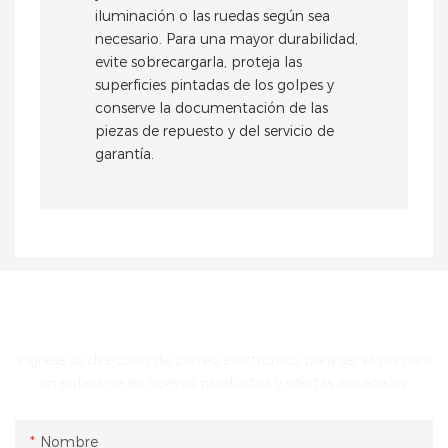
iluminación o las ruedas según sea
necesario. Para una mayor durabilidad,
evite sobrecargarla, proteja las
superficies pintadas de los golpes y
conserve la documentación de las
piezas de repuesto y del servicio de
garantía.
PONTE EN CONTACTO CON NOSOTROS
Ingrese su dirección de correo electrónico para ser el primero
en enterarse de nuevos productos y ofertas especiales.
Nombre