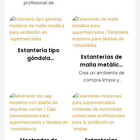
para comercios |
profesional de
OEM con
modernos, este
Soluciones
estanterías para
expositor de malla
acabado de
comercios, ofrecemos
personalizadas
metálica OEM ofrece
madera
sistemas de estanterías
una durabilidad
para la exhibición
de malla metálica
excepcional, fácil
de productos
personalizados para
instalación y
supermercados,
configuraciones
Estantería tipo
cadenas de tiendas,
personalizables. Los
Estanterías de
góndola
tiendas de
paneles decorativos
malla metálica
moderna de
conveniencia y marcas
con acabado de
para
malla metálica
Crea un ambiente de
minoristas en todo el
madera crean un
supermercados |
compra limpio y
para exhibición
mundo. Ofrecemos
ambiente de compra
Estantería
organizado con
en
servicios OEM y ODM,
de alta gama sin
nuestras modernas
moderna para
supermercados
con asistencia integral
sacrificar la resistencia
estanterías de malla
tiendas de
para la planificación
industrial.
metálica para
comestibles
de la tienda.
comercios. Con una
resistente estructura
de acero, un elegante
acabado imitación