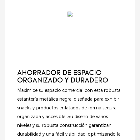
resistente estructura
productos. Tanto si
especializados.
de acero y paneles
exhibe comestibles,
perforados integrados,
cosméticos u otros
esta caja combina
artículos, este sistema
funcionalidad,
de estanterías ofrece
durabilidad y una
un soporte fiable y
estética
una presentación
contemporánea.
organizada,
ayudándole a atraer
más clientes e
AHORRADOR DE ESPACIO
impulsar las ventas.
ORGANIZADO Y DURADERO
Maximice su espacio comercial con esta robusta
estantería metálica negra, diseñada para exhibir
snacks y productos enlatados de forma segura,
organizada y accesible. Su diseño de varios
niveles y su robusta construcción garantizan
durabilidad y una fácil visibilidad, optimizando la