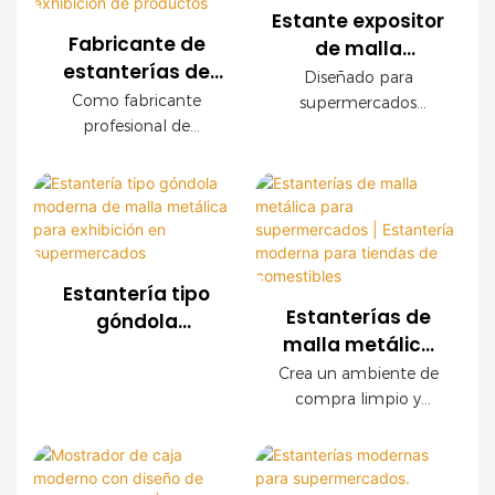
Estante expositor
Fabricante de
de malla
estanterías de
metálica para
Diseñado para
malla metálica
supermercados
Como fabricante
supermercados
para comercios |
profesional de
OEM con
modernos, este
Soluciones
estanterías para
expositor de malla
acabado de
comercios, ofrecemos
personalizadas
metálica OEM ofrece
madera
sistemas de estanterías
una durabilidad
para la exhibición
de malla metálica
excepcional, fácil
de productos
personalizados para
instalación y
supermercados,
configuraciones
Estantería tipo
cadenas de tiendas,
personalizables. Los
Estanterías de
góndola
tiendas de
paneles decorativos
malla metálica
moderna de
conveniencia y marcas
con acabado de
para
malla metálica
Crea un ambiente de
minoristas en todo el
madera crean un
supermercados |
compra limpio y
para exhibición
mundo. Ofrecemos
ambiente de compra
Estantería
organizado con
en
servicios OEM y ODM,
de alta gama sin
nuestras modernas
moderna para
supermercados
con asistencia integral
sacrificar la resistencia
estanterías de malla
tiendas de
para la planificación
industrial.