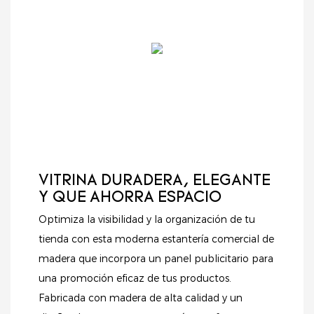
en blanco y negro, una
visual de sus
comercios
resistente estructura
productos. Tanto si
especializados.
de acero y paneles
exhibe comestibles,
perforados integrados,
cosméticos u otros
esta caja combina
artículos, este sistema
funcionalidad,
de estanterías ofrece
durabilidad y una
un soporte fiable y
estética
una presentación
contemporánea.
organizada,
ayudándole a atraer
más clientes e
VITRINA DURADERA, ELEGANTE
impulsar las ventas.
Y QUE AHORRA ESPACIO
Optimiza la visibilidad y la organización de tu
tienda con esta moderna estantería comercial de
madera que incorpora un panel publicitario para
una promoción eficaz de tus productos.
Fabricada con madera de alta calidad y un