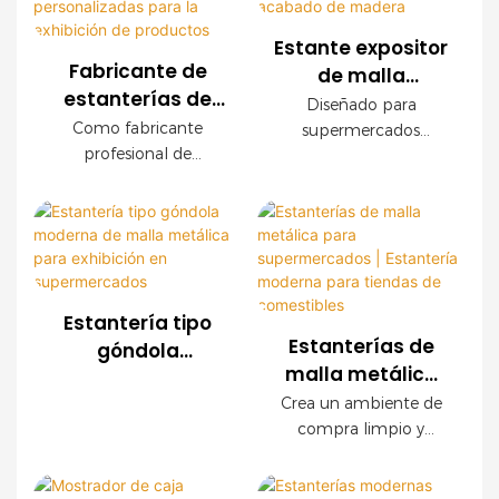
Estante expositor
Fabricante de
de malla
estanterías de
metálica para
Diseñado para
malla metálica
supermercados
Como fabricante
supermercados
para comercios |
profesional de
OEM con
modernos, este
Soluciones
estanterías para
expositor de malla
acabado de
comercios, ofrecemos
personalizadas
metálica OEM ofrece
madera
sistemas de estanterías
una durabilidad
para la exhibición
de malla metálica
excepcional, fácil
de productos
personalizados para
instalación y
supermercados,
configuraciones
Estantería tipo
cadenas de tiendas,
personalizables. Los
Estanterías de
góndola
tiendas de
paneles decorativos
malla metálica
moderna de
conveniencia y marcas
con acabado de
para
malla metálica
Crea un ambiente de
minoristas en todo el
madera crean un
supermercados |
compra limpio y
para exhibición
mundo. Ofrecemos
ambiente de compra
Estantería
organizado con
en
servicios OEM y ODM,
de alta gama sin
nuestras modernas
moderna para
supermercados
con asistencia integral
sacrificar la resistencia