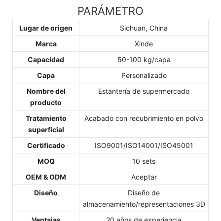
PARÁMETRO
Lugar de origen
Sichuan, China
Marca
Xinde
Capacidad
50-100 kg/capa
Capa
Personalizado
Nombre del
Estantería de supermercado
producto
Tratamiento
Acabado con recubrimiento en polvo
superficial
Certificado
ISO9001/ISO14001/ISO45001
MOQ
10 sets
OEM & ODM
Aceptar
Diseño
Diseño de
almacenamiento/representaciones 3D
Ventajas
20 años de experiencia