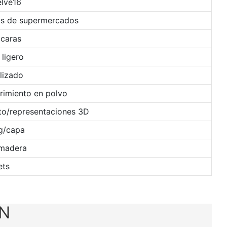
elve16
ías de supermercados
 caras
 ligero
lizado
rimiento en polvo
to/representaciones 3D
g/capa
 madera
ets
ÓN