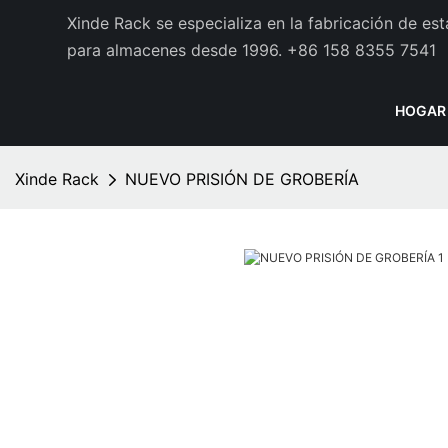
Xinde Rack se especializa en la fabricación de es
para almacenes desde 1996.
+86 158 8355 7541
HOGAR
Xinde Rack
NUEVO PRISIÓN DE GROBERÍA