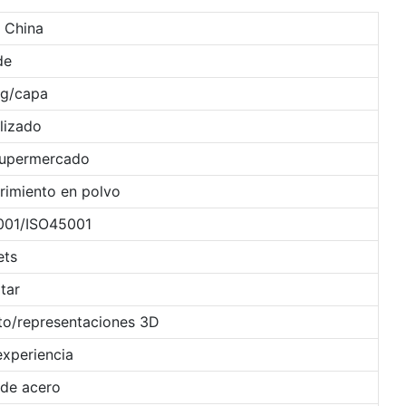
 China
de
kg/capa
lizado
 supermercado
rimiento en polvo
001/ISO45001
ets
tar
to/representaciones 3D
experiencia
 de acero