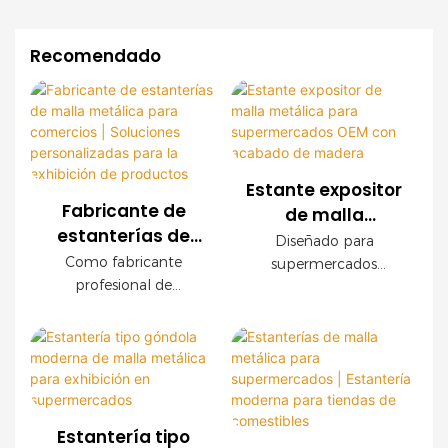
Recomendado
Estante expositor
Fabricante de
de malla
estanterías de
metálica para
Diseñado para
malla metálica
supermercados
Como fabricante
supermercados
para comercios |
profesional de
OEM con
modernos, este
Soluciones
estanterías para
expositor de malla
acabado de
comercios, ofrecemos
personalizadas
metálica OEM ofrece
madera
sistemas de estanterías
una durabilidad
para la exhibición
de malla metálica
excepcional, fácil
de productos
personalizados para
instalación y
supermercados,
configuraciones
Estantería tipo
cadenas de tiendas,