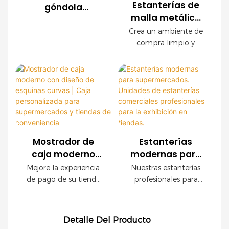
personalizables. Los
Estanterías de
góndola
tiendas de
paneles decorativos
malla metálica
moderna de
conveniencia y marcas
con acabado de
para
malla metálica
Crea un ambiente de
minoristas en todo el
madera crean un
supermercados |
compra limpio y
para exhibición
mundo. Ofrecemos
ambiente de compra
Estantería
organizado con
en
servicios OEM y ODM,
de alta gama sin
nuestras modernas
moderna para
supermercados
con asistencia integral
sacrificar la resistencia
estanterías de malla
tiendas de
para la planificación
industrial.
metálica para
comestibles
de la tienda.
comercios. Con una
resistente estructura
de acero, un elegante
acabado imitación
Mostrador de
Estanterías
madera y paneles
caja moderno
modernas para
modulares de malla
con diseño de
supermercados.
Mejore la experiencia
Nuestras estanterías
metálica, este sistema
esquinas curvas |
Unidades de
de pago de su tienda
profesionales para
de estanterías está
Caja
estanterías
con este moderno
tiendas son ideales
diseñado para
mostrador de caja,
para supermercados y
personalizada
comerciales
maximizar la visibilidad
diseñado para
comercios modernos.
para
profesionales
de los productos sin
Detalle Del Producto
supermercados,
Gracias a su robusta