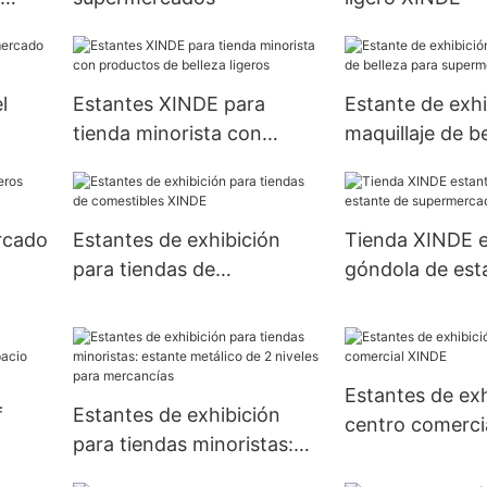
l
Estantes XINDE para
Estante de exhi
tienda minorista con
maquillaje de b
productos de belleza
supermercado
ligeros
rcado
Estantes de exhibición
Tienda XINDE e
para tiendas de
góndola de est
comestibles XINDE
supermercado
Estantes de exh
f
Estantes de exhibición
centro comerci
para tiendas minoristas:
cio
estante metálico de 2