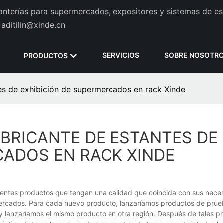
tanterías para supermercados, expositores y sistemas de es
aditilin@xinde.cn
SERVICIOS
SOBRE NOSOTR
PRODUCTOS
tes de exhibición de supermercados en rack Xinde
ABRICANTE DE ESTANTES DE
CADOS EN RACK XINDE
lientes productos que tengan una calidad que coincida con sus nece
mercados. Para cada nuevo producto, lanzaríamos productos de prue
y lanzaríamos el mismo producto en otra región. Después de tales p