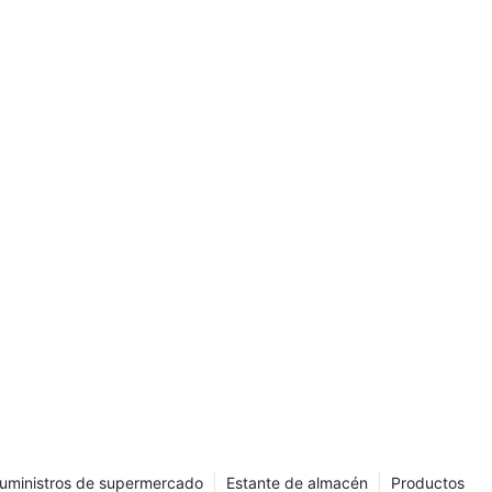
diseño del
tal en la
erativa, la
la
s soluciones
 modernos del
 Estos
ión de
de juego para
. Esta guía lo
 de los
de manera
ción
ño de su
de entrada en
uministros de supermercado
Estante de almacén
Productos