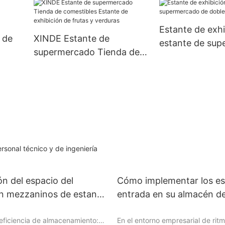
niveles para mercancías
Estante de exhi
 de
XINDE Estante de
estante de su
supermercado Tienda de
de doble cara 
a de
comestibles Estante de
exhibición de frutas y
verduras
rsonal técnico y de ingeniería
n del espacio del
Cómo implementar los es
n mezzaninos de estante
entrada en su almacén d
eficiente
eficiencia de almacenamiento:
En el entorno empresarial de rit