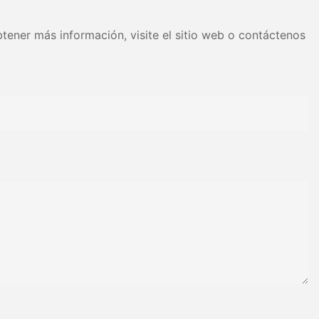
enan altos
tener más información, visite el sitio web o contáctenos
tidores de
n. Permiten
ciendo la
aximizan la
o modular de los
a que se pueden
sfacer las
acenamiento,
 almacén sea
ecesidades
 es esencial
erciales
amaño de su