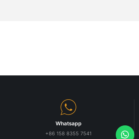
s que almacena
an un papel en
e. Un sistema
po y dinero,
uctividad de
 inversión que
ocio.
autocine, es
de almacén. Los
del techo, el
e carga y el
stos elementos
Whatsapp
entrada son
+86 158 8355 7541
ueden