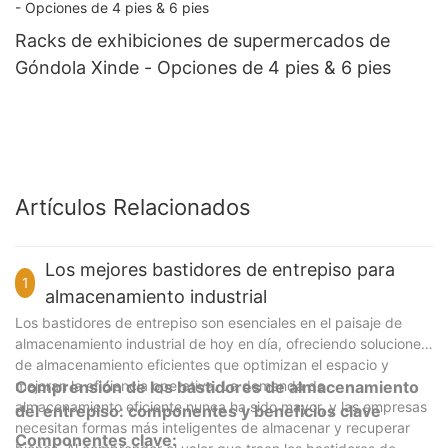
Racks de exhibiciones de supermercados de
Góndola Xinde - Opciones de 4 pies & 6 pies
Artículos Relacionados
Los mejores bastidores de entrepiso para
1
almacenamiento industrial
Los bastidores de entrepiso son esenciales en el paisaje de
almacenamiento industrial de hoy en día, ofreciendo soluciones
de almacenamiento eficientes que optimizan el espacio y
mejoran la eficiencia operativa. La demanda de
Comprensión de los bastidores de almacenamiento
almacenamiento eficiente nunca ha sido mayor, y las empresas
del entrepiso: componentes y beneficios clave
necesitan formas más inteligentes de almacenar y recuperar
Componentes clave: