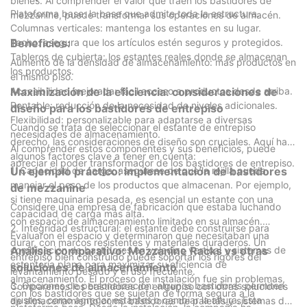
bienes. Al comprender el valor que traen los bastidores de
Plataforma base: la base que admite toda la estructura.
mezzanine, puede transformar sus operaciones de almacén.
Columnas verticales: mantenga los estantes en su lugar.
Techo: asegura que los artículos estén seguros y protegidos.
Beneficios:
Tableros de cubierta: los estantes reales donde se almacenan
Aumento de la densidad de almacenamiento: más productos en
los productos.
el mismo piso.
Accesibilidad mejorada: fácil acceso a productos desde arriba.
Maximización de la eficiencia: consideraciones de
Rentable: reducción de la necesidad de niveles adicionales.
diseño para los bastidores de entrepiso
Flexibilidad: personalizable para adaptarse a diversas
Cuando se trata de seleccionar el estante de entrepiso
necesidades de almacenamiento.
derecho, las consideraciones de diseño son cruciales. Aquí hay
Al comprender estos componentes y sus beneficios, puede
algunos factores clave a tener en cuenta:
apreciar el poder transformador de los bastidores de entrepiso.
1. Capacidad de carga: asegúrese de que la rejilla pueda
Un ejemplo práctico: implementación de bastidores
manejar el peso de los productos que almacenan. Por ejemplo,
de mezzanine
si tiene maquinaria pesada, es esencial un estante con una
Considere una empresa de fabricación que estaba luchando
capacidad de carga más alta.
con espacio de almacenamiento limitado en su almacén.
2. Integridad estructural: el estante debe construirse para
Evaluaron el espacio y determinaron que necesitaban una
durar, con marcos resistentes y materiales duraderos. Un
combinación de bastidores en voladizo vertical y sistemas de
Análisis comparativo: Mezzanine Racks vs otras
entrepiso bien construido puede soportar los rigores del
estantería plana para maximizar su eficiencia de
soluciones de almacenamiento
levantamiento pesado y el uso frecuente.
almacenamiento. El proceso de instalación fue sin problemas,
3. Opciones de personalización: algunos bastidores permiten
Comparemos los bastidores de entrepiso con otras soluciones
con los bastidores que se sujetan de forma segura a la
ajustes, como agregar estantes o cambiar la altura. Esta
de almacenamiento como bastidores de paletas y sistemas de