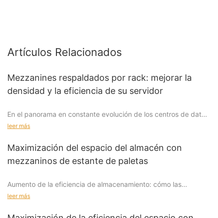
Artículos Relacionados
Mezzanines respaldados por rack: mejorar la
densidad y la eficiencia de su servidor
En el panorama en constante evolución de los centros de datos
modernos, la eficiencia y la densidad se han convertido en
leer más
preocupaciones primordiales para las organizaciones que
buscan optimizar su infraestructura de TI. Los mezzaninos
Maximización del espacio del almacén con
respaldados por RACK representan un cambio de juego en este
mezzaninos de estante de paletas
espacio, ofreciendo una solución estratégica para mejorar la
densidad del servidor y la eficiencia operativa general. Estos
Aumento de la eficiencia de almacenamiento: cómo las
mezzaninos, integrados con bastidores estándar, proporcionan
mezzaninas de rack de paletas mejoran las operaciones de
una plataforma versátil para montar varios componentes de TI,
leer más
almacén
incluidos el almacenamiento, los interruptores y los recintos,
maximizando así la utilización del espacio de la rejilla existente.
Maximización de la eficiencia del espacio con