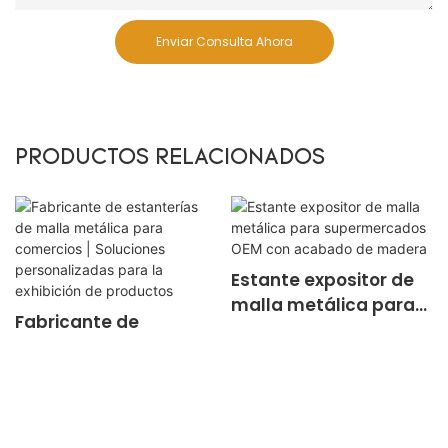
Enviar Consulta Ahora
PRODUCTOS RELACIONADOS
Estante expositor de
malla metálica para
Fabricante de
supermercados OEM
estanterías de malla
con acabado de
metálica para
madera
comercios | Soluciones
personalizadas para
Copyright © 2026 Xinde Rack |
Mapa del sitio
la exhibición de