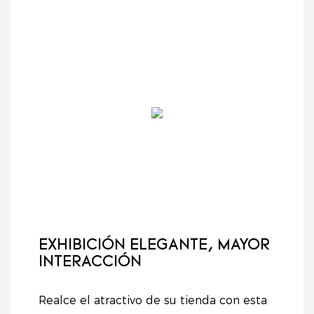
Ideal para
conveniencia
comercios
solo maximizan el
supermercados,
especializados y
espacio de exhibición,
tiendas de abarrotes,
tiendas de marca. Con
sino que también
tiendas de
un elegante acabado
realzan el atractivo
conveniencia y
en blanco y negro, una
visual de sus
comercios
resistente estructura
productos. Tanto si
especializados.
de acero y paneles
exhibe comestibles,
perforados integrados,
cosméticos u otros
esta caja combina
artículos, este sistema
funcionalidad,
de estanterías ofrece
durabilidad y una
un soporte fiable y
estética
una presentación
contemporánea.
organizada,
ayudándole a atraer
más clientes e
EXHIBICIÓN ELEGANTE, MAYOR
impulsar las ventas.
INTERACCIÓN
Realce el atractivo de su tienda con esta