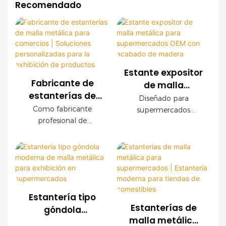
Recomendado
Estante expositor
Fabricante de
de malla
estanterías de
metálica para
Diseñado para
malla metálica
supermercados
Como fabricante
supermercados
para comercios |
profesional de
OEM con
modernos, este
Soluciones
estanterías para
expositor de malla
acabado de
comercios, ofrecemos
personalizadas
metálica OEM ofrece
madera
sistemas de estanterías
una durabilidad
para la exhibición
de malla metálica
excepcional, fácil
de productos
personalizados para
instalación y
supermercados,
configuraciones
Estantería tipo
cadenas de tiendas,
personalizables. Los
Estanterías de
góndola
tiendas de
paneles decorativos
malla metálica
moderna de
conveniencia y marcas