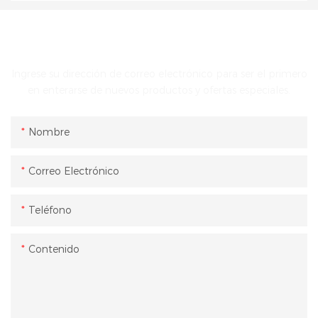
PONTE EN CONTACTO CON NOSOTROS
Ingrese su dirección de correo electrónico para ser el primero
en enterarse de nuevos productos y ofertas especiales.
Nombre
Correo Electrónico
Teléfono
Contenido