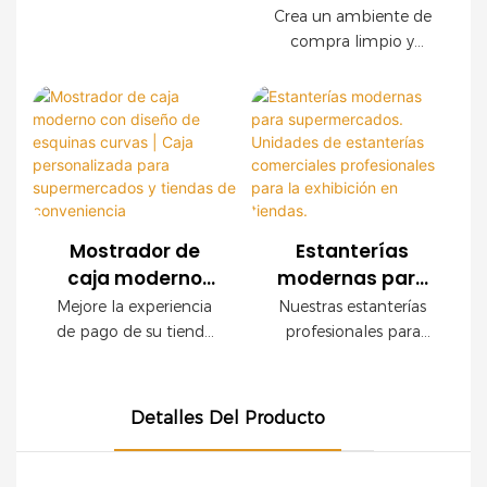
con acabado de
para
malla metálica
Crea un ambiente de
minoristas en todo el
madera crean un
supermercados |
compra limpio y
para exhibición
mundo. Ofrecemos
ambiente de compra
Estantería
organizado con
en
servicios OEM y ODM,
de alta gama sin
nuestras modernas
moderna para
supermercados
con asistencia integral
sacrificar la resistencia
estanterías de malla
tiendas de
para la planificación
industrial.
metálica para
comestibles
de la tienda.
comercios. Con una
resistente estructura
de acero, un elegante
acabado imitación
Mostrador de
Estanterías
madera y paneles
caja moderno
modernas para
modulares de malla
con diseño de
supermercados.
Mejore la experiencia
Nuestras estanterías
metálica, este sistema
esquinas curvas |
Unidades de
de pago de su tienda
profesionales para
de estanterías está
Caja
estanterías
con este moderno
tiendas son ideales
diseñado para
mostrador de caja,
para supermercados y
personalizada
comerciales
maximizar la visibilidad
diseñado para
comercios modernos.
para
profesionales
de los productos sin
Detalles Del Producto
supermercados,
Gracias a su robusta
supermercados y
para la exhibición
comprometer la
tiendas de
construcción y
tiendas de
en tiendas.
capacidad de carga.
conveniencia,
elegante diseño, no