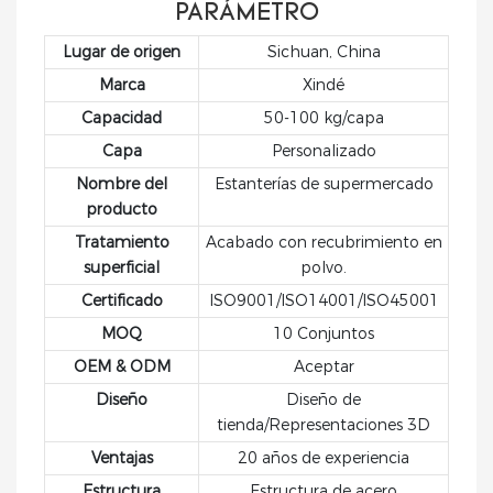
conveniencia,
elegante diseño, no
PARÁMETRO
Ideal para
conveniencia
comercios
solo maximizan el
supermercados,
Lugar de origen
Sichuan, China
especializados y
espacio de exhibición,
tiendas de abarrotes,
tiendas de marca. Con
sino que también
Marca
Xindé
tiendas de
un elegante acabado
realzan el atractivo
conveniencia y
Capacidad
50-100 kg/capa
en blanco y negro, una
visual de sus
comercios
Capa
Personalizado
resistente estructura
productos. Tanto si
especializados.
de acero y paneles
exhibe comestibles,
Nombre del
Estanterías de supermercado
perforados integrados,
cosméticos u otros
producto
esta caja combina
artículos, este sistema
Tratamiento
Acabado con recubrimiento en
funcionalidad,
de estanterías ofrece
superficial
polvo.
durabilidad y una
un soporte fiable y
Certificado
ISO9001/ISO14001/ISO45001
estética
una presentación
MOQ
10 Conjuntos
contemporánea.
organizada,
ayudándole a atraer
OEM & ODM
Aceptar
más clientes e
Diseño
Diseño de
impulsar las ventas.
tienda/Representaciones 3D
Ventajas
20 años de experiencia
Estructura
Estructura de acero