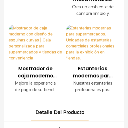
moderna de
conveniencia y marcas
con acabado de
para
malla metálica
Crea un ambiente de
minoristas en todo el
madera crean un
supermercados |
compra limpio y
para exhibición
mundo. Ofrecemos
ambiente de compra
Estantería
organizado con
en
servicios OEM y ODM,
de alta gama sin
nuestras modernas
moderna para
supermercados
con asistencia integral
sacrificar la resistencia
estanterías de malla
tiendas de
para la planificación
industrial.
metálica para
comestibles
de la tienda.
comercios. Con una
resistente estructura
de acero, un elegante
acabado imitación
Mostrador de
Estanterías
madera y paneles
caja moderno
modernas para
modulares de malla
con diseño de
supermercados.
Mejore la experiencia
Nuestras estanterías
metálica, este sistema
esquinas curvas |
Unidades de
de pago de su tienda
profesionales para
de estanterías está
Caja
estanterías
con este moderno
tiendas son ideales
diseñado para
mostrador de caja,
para supermercados y
personalizada
comerciales
maximizar la visibilidad
diseñado para
comercios modernos.
para
profesionales
de los productos sin
Detalle Del Producto
supermercados,
Gracias a su robusta
supermercados y
para la exhibición
comprometer la
tiendas de
construcción y
tiendas de
en tiendas.
capacidad de carga.