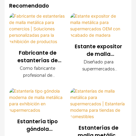
Recomendado
Estante expositor
Fabricante de
de malla
estanterías de
metálica para
Diseñado para
malla metálica
supermercados
Como fabricante
supermercados
para comercios |
profesional de
OEM con
modernos, este
Soluciones
estanterías para
expositor de malla
acabado de
comercios, ofrecemos
personalizadas
metálica OEM ofrece
madera
sistemas de estanterías
una durabilidad
para la exhibición
de malla metálica
excepcional, fácil
de productos
personalizados para
instalación y
supermercados,
configuraciones
Estantería tipo
cadenas de tiendas,
personalizables. Los
Estanterías de
góndola
tiendas de
paneles decorativos
malla metálica