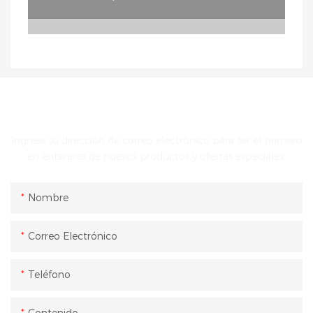
PONTE EN CONTACTO CON NOSOTROS
Ingrese su dirección de correo electrónico para ser el primero
en enterarse de nuevos productos y ofertas especiales.
Nombre
Correo Electrónico
Teléfono