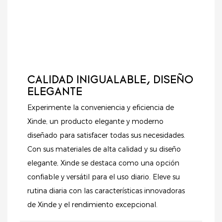
esta caja combina
artículos, este sistema
funcionalidad,
de estanterías ofrece
durabilidad y una
un soporte fiable y
estética
una presentación
contemporánea.
organizada,
ayudándole a atraer
más clientes e
CALIDAD INIGUALABLE, DISEÑO
impulsar las ventas.
ELEGANTE
Experimente la conveniencia y eficiencia de
Xinde, un producto elegante y moderno
diseñado para satisfacer todas sus necesidades.
Con sus materiales de alta calidad y su diseño
elegante, Xinde se destaca como una opción
confiable y versátil para el uso diario. Eleve su
rutina diaria con las características innovadoras
de Xinde y el rendimiento excepcional.