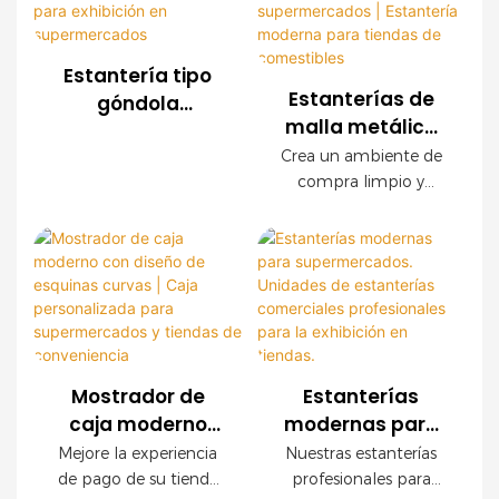
de malla metálica
excepcional, fácil
de productos
personalizados para
instalación y
supermercados,
configuraciones
Estantería tipo
cadenas de tiendas,
personalizables. Los
Estanterías de
góndola
tiendas de
paneles decorativos
malla metálica
moderna de
conveniencia y marcas
con acabado de
para
malla metálica
Crea un ambiente de
minoristas en todo el
madera crean un
supermercados |
compra limpio y
para exhibición
mundo. Ofrecemos
ambiente de compra
Estantería
organizado con
en
servicios OEM y ODM,
de alta gama sin
nuestras modernas
moderna para
supermercados
con asistencia integral
sacrificar la resistencia
estanterías de malla
tiendas de
para la planificación
industrial.
metálica para
comestibles
de la tienda.
comercios. Con una
resistente estructura
de acero, un elegante
acabado imitación
Mostrador de
Estanterías
madera y paneles
caja moderno
modernas para
modulares de malla
con diseño de
supermercados.
Mejore la experiencia
Nuestras estanterías
metálica, este sistema
esquinas curvas |
Unidades de
de pago de su tienda
profesionales para
de estanterías está