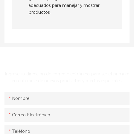
adecuados para manejar y mostrar
productos.
PONTE EN CONTACTO CON NOSOTROS
Ingrese su dirección de correo electrónico para ser el primero
en enterarse de nuevos productos y ofertas especiales.
Nombre
Correo Electrónico
Teléfono