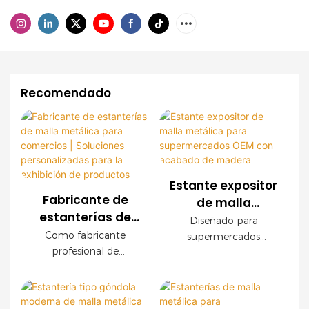
Recomendado
Estante expositor
Fabricante de
de malla
estanterías de
metálica para
Diseñado para
malla metálica
supermercados
Como fabricante
supermercados
para comercios |
profesional de
OEM con
modernos, este
Soluciones
estanterías para
expositor de malla
acabado de
comercios, ofrecemos
personalizadas
metálica OEM ofrece
madera
sistemas de estanterías
una durabilidad
para la exhibición