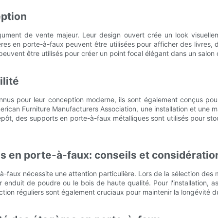
eption
argument de vente majeur. Leur design ouvert crée un look visue
s en porte-à-faux peuvent être utilisées pour afficher des livres, d
peuvent être utilisés pour créer un point focal élégant dans un salon 
lité
nus pour leur conception moderne, ils sont également conçus pour êt
merican Furniture Manufacturers Association, une installation et une
t, des supports en porte-à-faux métalliques sont utilisés pour sto
 en porte-à-faux: conseils et considératio
-à-faux nécessite une attention particulière. Lors de la sélection de
 enduit de poudre ou le bois de haute qualité. Pour l'installation,
ection réguliers sont également cruciaux pour maintenir la longévité 