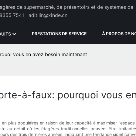
étagères de supermarché, de présentoirs et de systèmes de
8355 7541
aditilin@xinde.cn
PRESTATIONS DE SERVICE
À PROPOS DE N
DUITS
rquoi vous en avez besoin maintenant
orte-à-faux: pourquoi vous e
 plus populaires en raison de leur capacité à maximiser l'espace et 
 au détail où les étagères traditionnelles peuvent être limitantes.
rs des trois dernières années, indiquant une tendance significative