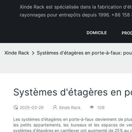
Xinde Rack est spécialisée dans la fabrication d'
rayonnages pour entrepôts depuis 1996.
+86 158 
DOMICILE
PRO
Xinde Rack
Systèmes d'étagères en porte-à-faux: pou
Systèmes d'étagères en p
2025-03-29
Xinde Rack
109
Les systèmes d'étagères en porte-à-faux deviennent de plus en
les petits appartements, les bureaux et les espaces de vente
systèmes d'étagères en cantilever ont augmenté de 25% au cou