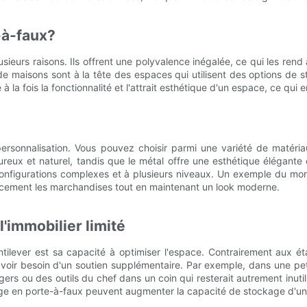
-à-faux?
sieurs raisons. Ils offrent une polyvalence inégalée, ce qui les ren
e maisons sont à la tête des espaces qui utilisent des options de s
 la fois la fonctionnalité et l'attrait esthétique d'un espace, ce qui e
rsonnalisation. Vous pouvez choisir parmi une variété de matériaux
ureux et naturel, tandis que le métal offre une esthétique élégan
configurations complexes et à plusieurs niveaux. Un exemple du mon
icacement les marchandises tout en maintenant un look moderne.
l'immobilier limité
ilever est sa capacité à optimiser l'espace. Contrairement aux ét
avoir besoin d'un soutien supplémentaire. Par exemple, dans une pe
gers ou des outils du chef dans un coin qui resterait autrement inut
ge en porte-à-faux peuvent augmenter la capacité de stockage d'un