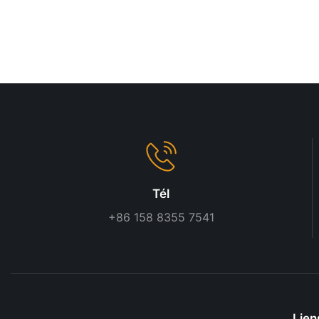
Tél
+86 158 8355 7541
Lien