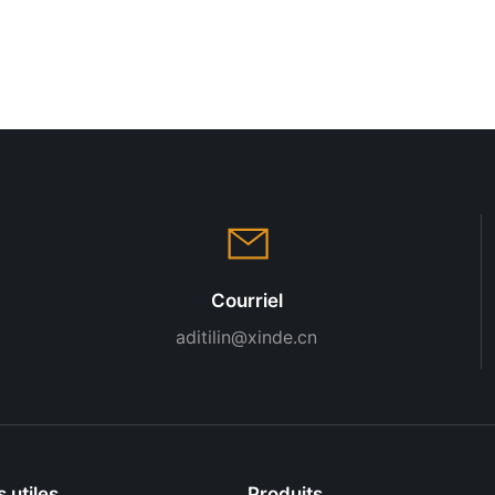
Courriel
aditilin@xinde.cn
s utiles
Produits