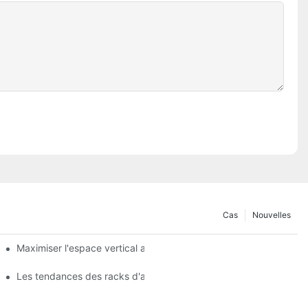
Cas
Nouvelles
agères de gondole
Maximiser l'espace vertical avec des conceptions créatives de 
 produits
Les tendances des racks d'affichage des magasins que vous de