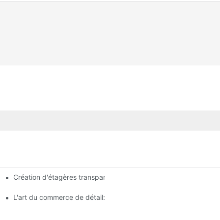
Création d'étagères transparentes: Conseils de conception d'ét
analyse complète
agasin
L'art du commerce de détail: choisir les meilleurs racks pour vos