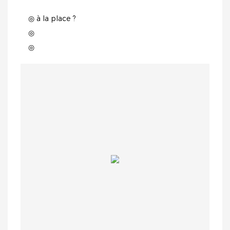
◎ à la place ?
◎
◎