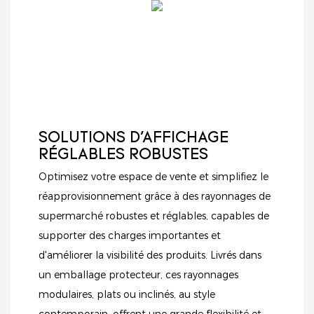
panneaux perforés
présentation soignée,
intégrés, ce comptoir
vous aidant ainsi à
allie fonctionnalité,
attirer plus de clients
durabilité et
et à augmenter vos
esthétique
ventes.
contemporaine.
SOLUTIONS D'AFFICHAGE
RÉGLABLES ROBUSTES
Optimisez votre espace de vente et simplifiez le
réapprovisionnement grâce à des rayonnages de
supermarché robustes et réglables, capables de
supporter des charges importantes et
d'améliorer la visibilité des produits. Livrés dans
un emballage protecteur, ces rayonnages
modulaires, plats ou inclinés, au style