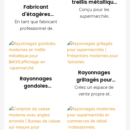
treillis métallique
Fabricant
pour
Conçu pour les
d'étagères
supermarché
supermarchés
métalliques pour
En tant que fabricant
OEM avec finition
modernes, ce
commerces de
professionnel de
présentoir grillagé
bois
détail | Solutions
rayonnages pour le
OEM offre une
commerce de détail,
d'agencement
durabilité
nous proposons des
sur mesure
exceptionnelle, une
systèmes de
installation facile et
rayonnages en treillis
des configurations
métallique sur mesure
personnalisables. Ses
Rayonnages
pour les
panneaux décoratifs
Rayonnages
grillagés pour
supermarchés, les
imitation bois créent
gondoles
supermarchés |
Créez un espace de
chaînes de magasins,
une ambiance haut de
modernes en
Présentoirs
vente propre et
les supérettes et les
gamme tout en
treillis métallique
modernes pour
organisé grâce à nos
marques de
garantissant une
pour l'affichage
étagères grillagées
épiceries
distribution du monde
robustesse à toute
en supermarché
modernes. Doté d'une
entier. Nous offrons
épreuve.
structure en acier
des services OEM et
robuste, d'une finition
ODM ainsi qu'un