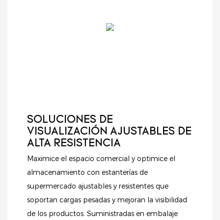
comercios
resistente estructura
productos. Tanto si
especializados.
de acero y paneles
exhibe comestibles,
perforados integrados,
cosméticos u otros
esta caja combina
artículos, este sistema
funcionalidad,
de estanterías ofrece
durabilidad y una
un soporte fiable y
estética
una presentación
contemporánea.
organizada,
ayudándole a atraer
más clientes e
SOLUCIONES DE
impulsar las ventas.
VISUALIZACIÓN AJUSTABLES DE
ALTA RESISTENCIA
Maximice el espacio comercial y optimice el
almacenamiento con estanterías de
supermercado ajustables y resistentes que
soportan cargas pesadas y mejoran la visibilidad
de los productos. Suministradas en embalaje