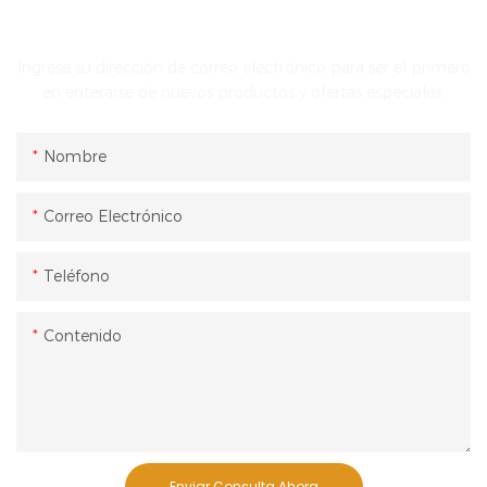
PONTE EN CONTACTO CON NOSOTROS
Ingrese su dirección de correo electrónico para ser el primero
en enterarse de nuevos productos y ofertas especiales.
Nombre
Correo Electrónico
Teléfono
Contenido
Enviar Consulta Ahora