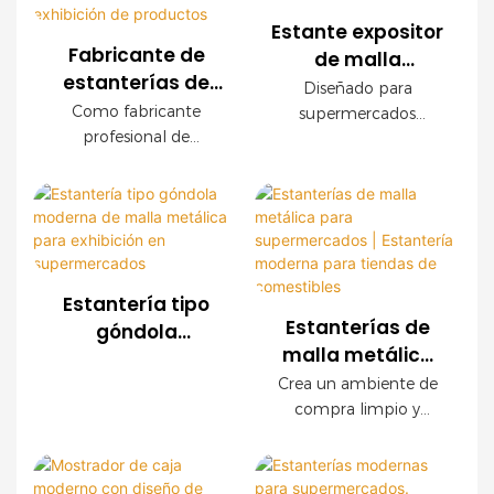
Estante expositor
Fabricante de
de malla
estanterías de
metálica para
Diseñado para
malla metálica
supermercados
Como fabricante
supermercados
para comercios |
profesional de
OEM con
modernos, este
Soluciones
estanterías para
expositor de malla
acabado de
comercios, ofrecemos
personalizadas
metálica OEM ofrece
madera
sistemas de estanterías
una durabilidad
para la exhibición
de malla metálica
excepcional, fácil
de productos
personalizados para
instalación y
supermercados,
configuraciones
Estantería tipo
cadenas de tiendas,
personalizables. Los
Estanterías de
góndola
tiendas de
paneles decorativos
malla metálica
moderna de
conveniencia y marcas
con acabado de
para
malla metálica
Crea un ambiente de
minoristas en todo el
madera crean un
supermercados |
compra limpio y
para exhibición
mundo. Ofrecemos
ambiente de compra
Estantería
organizado con
en
servicios OEM y ODM,
de alta gama sin
nuestras modernas
moderna para
supermercados
con asistencia integral
sacrificar la resistencia
estanterías de malla
tiendas de
para la planificación