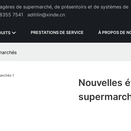
étagères de supermarché, de présentoirs et de systèmes de
8355 7541
aditilin@xinde.cn
PRESTATIONS DE SERVICE
À PROPOS DE N
DUITS
marchés
Nouvelles 
supermarc