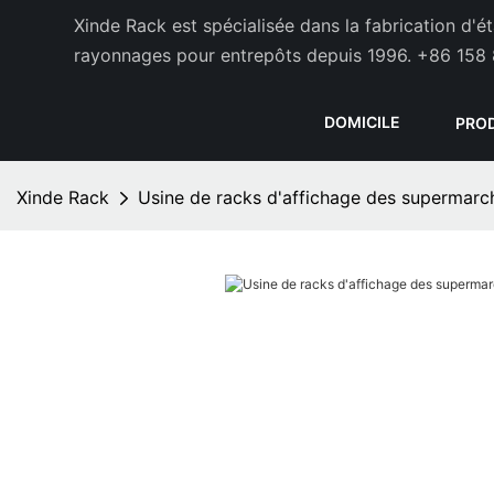
Xinde Rack est spécialisée dans la fabrication d'
rayonnages pour entrepôts depuis 1996.
+86 158 
DOMICILE
PRO
Xinde Rack
Usine de racks d'affichage des supermarc