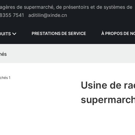
étagères de supermarché, de présentoirs et de systèmes de
8355 7541
aditilin@xinde.cn
PRESTATIONS DE SERVICE
À PROPOS DE N
DUITS
hés
Usine de ra
supermarc