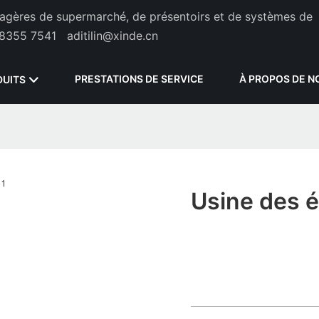
étagères de supermarché, de présentoirs et de systèmes de
8355 7541
aditilin@xinde.cn
PRESTATIONS DE SERVICE
À PROPOS DE N
DUITS
Usine des 