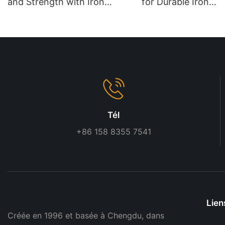
and Strength with Iron
for Durable Iron
Supermarket Shelves
Supermarket Shelv
Tél
+86 158 8355 7541
Lien
Créée en 1996 et basée à Chengdu, dans