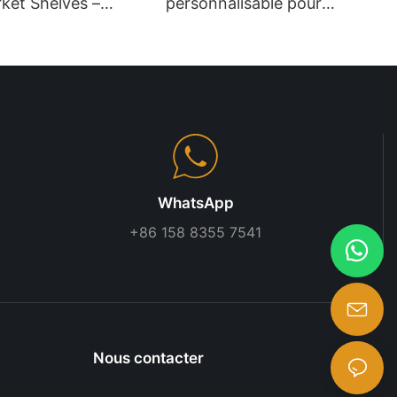
ket Shelves –
personnalisable pour
ty Metal Shelving
supermarché - Hauteur
Customizable
réglable, matériau
or Retail <000000>
métallique, compatible avec
ses
différentes tailles
d'emballages de snacks
WhatsApp
+86 158 8355 7541
Nous contacter