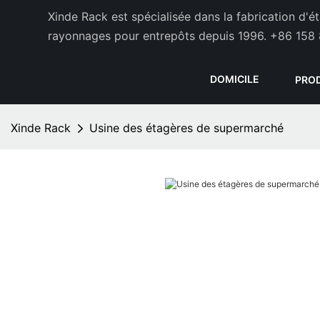
Xinde Rack est spécialisée dans la fabrication d'
rayonnages pour entrepôts depuis 1996.
+86 158 
DOMICILE
PRO
Xinde Rack
Usine des étagères de supermarché