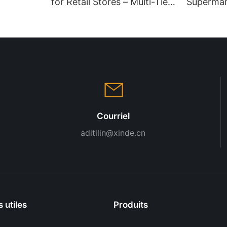
for Retail Stores – Multi-Tier
Supermar
es
Grocery Shelving Units, Easy
Heavy Du
Assembly, High Weight
System, 
Capacity
Layout f
Warehou
Courriel
aditilin@xinde.cn
s utiles
Produits