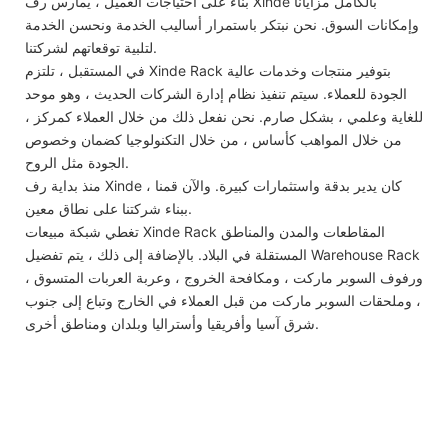
بناءً على احتياجات العميل ، يمارس رف Xinde بالكامل مزايانا
وإمكانات السوق. نحن نبتكر باستمرار أساليب الخدمة ونحسن الخدمة
لتلبية توقعاتهم لشركتنا.
في المستقبل ، تلتزم Xinde Rack بتوفير منتجات وخدمات عالية
الجودة للعملاء. سيتم تنفيذ نظام إدارة الشركات الحديث ، وهو موحد
للغاية وعلمي ، بشكل صارم. نحن نفعل ذلك من خلال العملاء كمركز ،
من خلال المواهب كأساس ، من خلال التكنولوجيا كضمان وخصوص
الجودة مثل الروح.
منذ بداية رف Xinde ، كان يدير بدقة واستثمارات كبيرة. والآن قمنا
ببناء شركتنا على نطاق معين.
تغطي شبكة مبيعات Xinde Rack المقاطعات والمدن والمناطق
المستقلة في البلاد. بالإضافة إلى ذلك ، يتم تفضيل Warehouse Rack
، ورفوف السوبر ماركت ، ومكافحة الخروج ، وعربة العربات المتسوق
، وملحقات السوبر ماركت من قبل العملاء في الخارج وتباع إلى جنوب
شرق آسيا وأفريقيا وأستراليا وبلدان ومناطق أخرى.