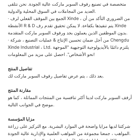
متخصصة في تصنيع رفوف السوبر ماركت عالية الجودة. نحن نتلقى
العديد من المجاملات في السوق المحلية والدولية.
· الجمع بين الموقف الفعلي لرف Xinde ، من الضروري التأكد من أن
الأنشطة R & D يتم تنفيذها بكفاءة. لا يمكن تحقيق تقدم رف Xinde
بدون الموظفين الذين يعملون بجد ورفوف السوبر ماركت المتقدمة.
· من أجل ضمان تحسين الإنتاج & عمليات التصنيع ، شركة Chengdu
Xinde Industrial ، Ltd. يلتزم دائمًا بالأيديولوجية التوجيهية "الموجهة
نحو الأشخاص". احصل على مزيد من المعلومات!
تفاصيل المنتج
بعد ذلك ، يتم عرض تفاصيل رفوف السوبر ماركت لك.
مقارنة المنتج
أرفف السوبر ماركت لدينا أكثر تنافسية من المنتجات المماثلة ، كما هو
موضح في الجوانب التالية.
مزايا المؤسسة
شركتنا لديها مزايا واضحة في الموارد البشرية. مع التركيز على زراعة
المواهب ، جمعنا مجموعة من المواهب العلمية والإدارية عالية الجودة.