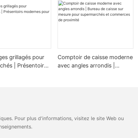
ouvez vous
on seulement
alement
e l'attention
es
sont plus que
nt des outils
 votre magasin
es grillagés pour
Comptoir de caisse moderne
nts.
chés | Présentoirs
avec angles arrondis |
 pour épiceries
Bureau de caisse sur mesure
ans les écrans
pour supermarchés et
commerces de proximité
ffichage est
opération de
t un certain
ues. Pour plus d'informations, visitez le site Web ou
t aux méthodes
nseignements.
trairement aux
mineuses et