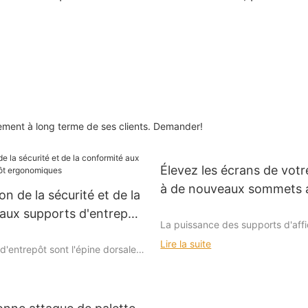
supermarché
ement à long terme de ses clients. Demander!
Élevez les écrans de votr
à de nouveaux sommets 
n de la sécurité et de la
racks
aux supports d'entrepôt
La puissance des supports d'aff
ues
appropriés
Lire la suite
d'entrepôt sont l'épine dorsale
'approvisionnement et de la
utenant le mouvement des
Dans le monde du commerce de d
 stockage à la distribution.
première impression est tout. Im
s travailleurs gèrent une myriade