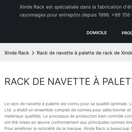
Xinde Rack est spécialisée dans la fabrication d'
rayonnages pour entrepôts depuis 1996.
+86 158 
DOMICILE
PRO
Xinde Rack
Rack de navette à palette de rack de Xind
RACK DE NAVETTE À PALET
Le rack de navette à palette est connu pour sa qualité optimale. 
Ltd. a établi un ensemble complet de normes pour sélectionner et 
matériaux qualifiés. Le processus de production bien contrôlé cont
ont été mises en œuvre conformément aux principales normes inte
Pour améliorer la notoriété de la marque, Xinde Rack a beaucoup fa