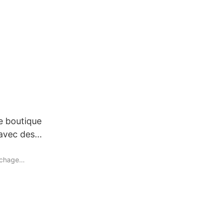
e boutique
avec des
ichage
étail, la
aginez entrer