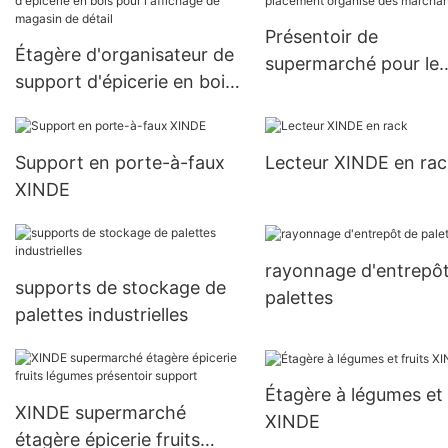
Présentoir de
Étagère d'organisateur de
supermarché pour le
support d'épicerie en bois
placement organisé 
pour l'affichage de
marchandises
magasin de détail
Support en porte-à-faux
Lecteur XINDE en rac
XINDE
rayonnage d'entrepô
supports de stockage de
palettes
palettes industrielles
Étagère à légumes et 
XINDE supermarché
XINDE
étagère épicerie fruits