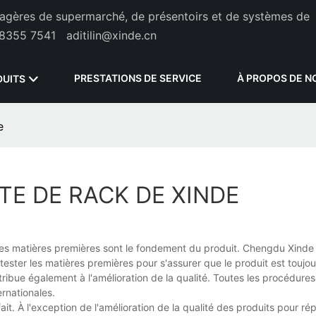
étagères de supermarché, de présentoirs et de systèmes de
8355 7541
aditilin@xinde.cn
PRESTATIONS DE SERVICE
À PROPOS DE N
DUITS
e
TE DE RACK DE XINDE
Les matières premières sont le fondement du produit. Chengdu Xinde I
tester les matières premières pour s'assurer que le produit est touj
ribue également à l'amélioration de la qualité. Toutes les procédure
rnationales.
it. À l'exception de l'amélioration de la qualité des produits pour ré