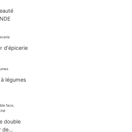
beauté
INDE
r d'épicerie
 à légumes
e double
r de