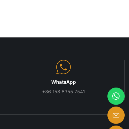
 peuvent être
ontalement, à
frant des
tions
 modulaires,
 personnaliser
 besoins
 petite
de vente au
nt pas créés
 choisissez
WhatsApp
ur l'efficacité
+86 158 8355 7541
dulaires sont
e
 idéaux pour
orts
issent une
, adaptée aux
 mobiles sont