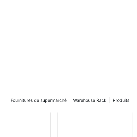
 par un
yant. Vos 3
e que vous
tir. C'est là
trent en jeu,
racks jouent un
ne dorsale
produits,
ients
anisent des
isuellement
améliorant
agasin.
ttent en
Fournitures de supermarché
Warehouse Rack
Produits
ité de
 des clients
dans les 3
dans un
issante. Il
affichage bien