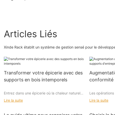
légumes présentoir
support
Articles Liés
Xinde Rack établit un système de gestion sensé pour le développ
Transformer votre épicerie avec des
Augmentatio
supports en bois intemporels
conformité 
ergonomiq
Entrez dans une épicerie où la chaleur naturelle
Les opérations 
des supports en bois vous accueille, enveloppé
de la chaîne d
Lire la suite
Lire la suite
dans le parfum frais des produits. Cette
logistique, so
transformation va au-delà de l'apparence; Il
marchandises du
améliore l'expérience d'achat, favorisant un
Chaque jour, le