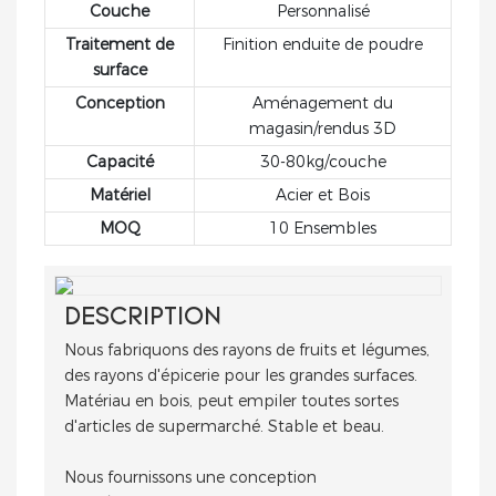
panneaux perforés
Couche
Personnalisé
présentation soignée,
intégrés, ce comptoir
vous aidant ainsi à
Traitement de
Finition enduite de poudre
allie fonctionnalité,
attirer plus de clients
surface
durabilité et
et à augmenter vos
Conception
Aménagement du
esthétique
ventes.
magasin/rendus 3D
contemporaine.
Capacité
30-80kg/couche
Matériel
Acier et Bois
MOQ
10 Ensembles
DESCRIPTION
Nous fabriquons des rayons de fruits et légumes,
des rayons d'épicerie pour les grandes surfaces.
Matériau en bois, peut empiler toutes sortes
d'articles de supermarché. Stable et beau.
Nous fournissons une conception