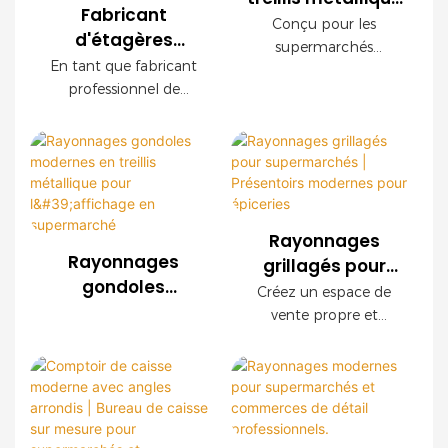
Fabricant
pour
Conçu pour les
d'étagères
supermarché
supermarchés
métalliques pour
En tant que fabricant
OEM avec finition
modernes, ce
commerces de
professionnel de
présentoir grillagé
bois
détail | Solutions
rayonnages pour le
OEM offre une
commerce de détail,
d'agencement
durabilité
nous proposons des
sur mesure
exceptionnelle, une
systèmes de
installation facile et
rayonnages en treillis
des configurations
métallique sur mesure
personnalisables. Ses
Rayonnages
pour les
panneaux décoratifs
Rayonnages
grillagés pour
supermarchés, les
imitation bois créent
gondoles
supermarchés |
Créez un espace de
chaînes de magasins,
une ambiance haut de
modernes en
Présentoirs
vente propre et
les supérettes et les
gamme tout en
treillis métallique
modernes pour
organisé grâce à nos
marques de
garantissant une
pour l'affichage
étagères grillagées
épiceries
distribution du monde
robustesse à toute
en supermarché
modernes. Doté d'une
entier. Nous offrons
épreuve.
structure en acier
des services OEM et
robuste, d'une finition
ODM ainsi qu'un