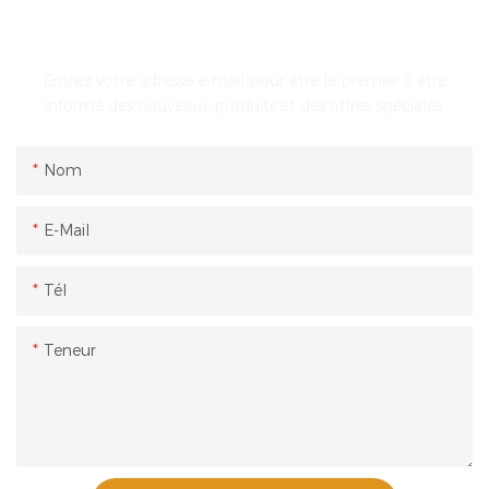
ENTRER EN CONTACT AVEC NOUS
Entrez votre adresse e-mail pour être le premier à être
informé des nouveaux produits et des offres spéciales.
Nom
E-Mail
Tél
Teneur