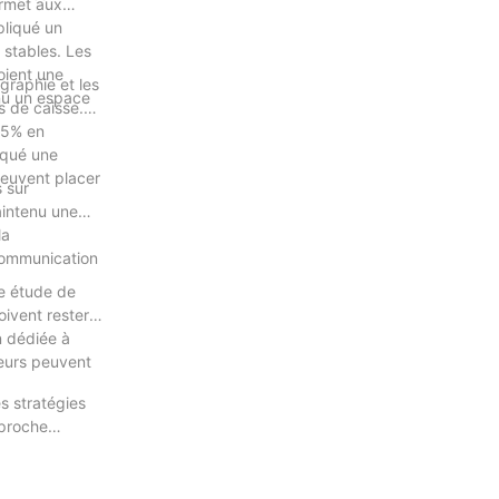
ermet aux
ra une tendance
pliqué un
’innombrables
s, la
 stables. Les
 augmentée,
voient une
graphie et les
lue
enu un espace
s de caisse.
it.
 l’innovation
15% en
rqué une
ssant des
peuvent placer
s sur
aintenu une
projet.
la
 communication
ne étude de
oivent rester
é et où le
n dédiée à
seurs peuvent
s stratégies
pproche
nsion améliore
lants et des