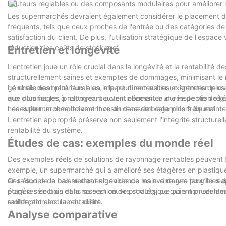
hauteurs réglables ou des composants modulaires pour améliorer l'util
Les supermarchés devraient également considérer le placement des
fréquents, tels que ceux proches de l'entrée ou des catégories de 
satisfaction du client. De plus, l'utilisation stratégique de l'espace 
réduction des coûts de stockage.
Entretien et longévité
L'entretien joue un rôle crucial dans la longévité et la rentabilité 
structurellement saines et exemptes de dommages, minimisant le ri
généralement plus durables, elle peut nécessiter un entretien plus 
Le choix des matériaux a un impact direct sur les exigences de m
que plus faciles à nettoyer, peuvent nécessiter une inspection rég
aux dommages, prolongeant potentiellement la durée de vie de l'
nécessiter un remplacement ou un réassemblage plus fréquent.
Les supermarchés doivent investir dans des calendriers de mainten
L'entretien approprié préserve non seulement l'intégrité structurel
rentabilité du système.
Études de cas: exemples du monde réel
Des exemples réels de solutions de rayonnage rentables peuvent f
exemple, un supermarché qui a amélioré ses étagères en plastique
en raison de la baisse des exigences de main-d'œuvre pour le réap
Ces études de cas mettent en évidence les avantages tangibles de
étagères en bois dans sa section de produits, ce qui a non seulemen
point la sélection et la mise en œuvre stratégique soient prudent
renforçant ainsi la rentabilité.
satisfaction accrue du client.
Analyse comparative