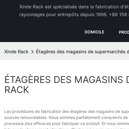
Xinde Rack est spécialisée dans la fabrication d'
rayonnages pour entrepôts depuis 1996.
+86 158 
DOMICILE
PRO
Xinde Rack
Étagères des magasins de supermarchés 
ÉTAGÈRES DES MAGASINS 
RACK
Les procédures de fabrication des étagères des magasins de supe
sources renouvelables. Nous sommes parfaitement conscients de n
processus plus efficaces pour fabriquer ce produit. Et nous sommes 