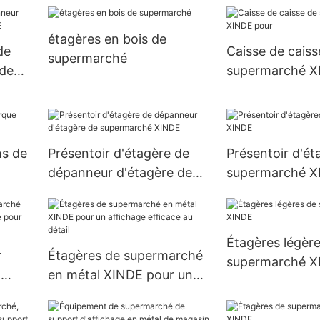
l'affichage d'af
étagères en bois de
de
Caisse de caiss
supermarché
 de
supermarché X
ns de
Présentoir d'étagère de
Présentoir d'ét
dépanneur d'étagère de
supermarché X
supermarché XINDE
Étagères légèr
r
Étagères de supermarché
supermarché X
-
en métal XINDE pour un
age
affichage efficace au
détail