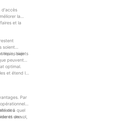
s d'accès
méliorer la
faires et la
 restent
s soient
astique, bien
t moins sujets
ique peuvent
at optimal.
les et étend la
avantages. Par
 opérationnels
allé des
ntrent à quel
idents de vol,
orée et une