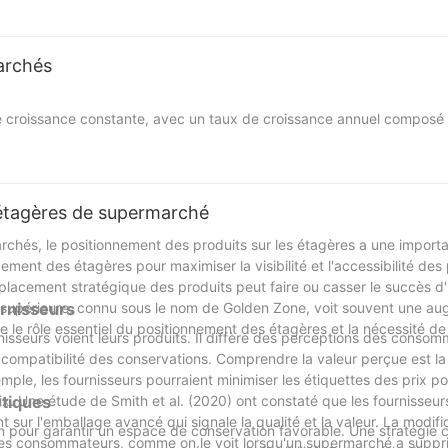
e ludiques créent un environnement de magasinage accueillant, stim
archés
motions positives, rendant le shopping plus agréable et mémorable.
nière stratégique mettent en valeur les produits de manière efficac
croissance constante, avec un taux de croissance annuel composé
pansion des chaînes de vente au détail, l’essor de l’intégration du
ficaces. Les systèmes de rayonnages intelligents, équipés des techn
ute qualité, nos étagères sont à la fois robustes et pratiques, garant
 gestion des stocks et à améliorer l&39;efficacité opérationnelle.
'étagères de supermarché
es intelligents, l’intégration des technologies IoT et RFID pour le s
ement et image de marque, offrant une flexibilité pour des espaces
chés, le positionnement des produits sur les étagères a une import
lité est également une priorité, les fabricants adoptant des matéria
ement des étagères pour maximiser la visibilité et l'accessibilité des 
placement stratégique des produits peut faire ou casser le succès 
nvironnement s’alignent sur les valeurs des consommateurs modernes e
e supérieure, connu sous le nom de Golden Zone, voit souvent une a
urnisseurs
ord et l’Europe sont à la pointe des solutions avancées, tandis que
e le rôle essentiel du positionnement des étagères et la nécessité 
roissance rapide en raison de l’urbanisation et de l’expansion du c
rnisseurs voient leurs produits. Il diffère des perceptions des consom
la compatibilité des conservations. Comprendre la valeur perçue est la
ple, les fournisseurs pourraient minimiser les étiquettes des prix po
 façonneront l’industrie’s avenir, offrant des opportunités d’innovation e
x. Une étude de Smith et al. (2020) ont constaté que les fournisseu
ctiques
ent dans le mélange d&39;esthétique et de fonctionnalité, offrant de
es tendances prospéreront sur ce marché dynamique.
ur l'emballage avancé qui signale la qualité et la valeur. La modific
n pour garantir un espace de conservation favorable. Une stratégie 
es consommateurs, comme on le voit lorsqu'un supermarché a suppr