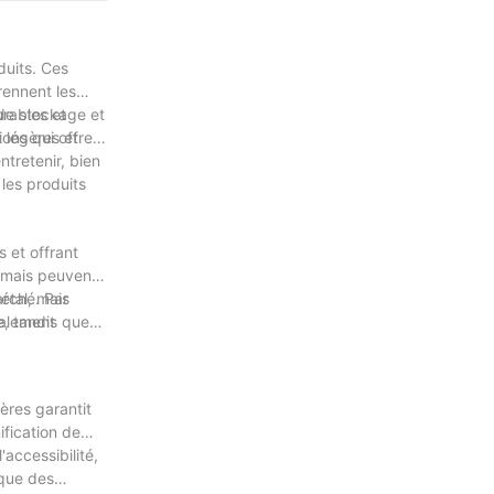
iques de leurs
ratégie
 des
duits. Ces
rennent les
urables et
 de stockage et
 légères et
ions qui offrent
ntretenir, bien
les produits
s et offrant
 mais peuvent
étal, mais
arché. Par
ralement
e, tandis que
ères garantit
ification de
accessibilité,
 que des