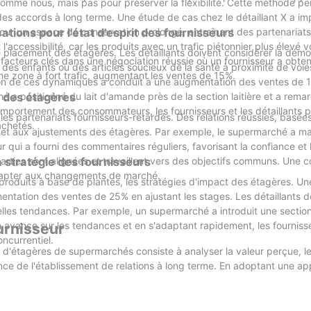
 comme nous, mais pas pour préserver la flexibilité. Cette méthode p
upermarchés est prête à innover davantage. La personnalisation reste
des accords à long terme. Une étude de cas chez le détaillant X a im
ception de vente au détail, nous’Nous avons réussi à transformer d
pondre aux exigences spécifiques des marques et des produits. De plu
ur un espace de conservation prolongé, entraînant des partenariats
ons pour l'état d'esprit des fournisseurs
 de vente au détail, telles que la caisse automatisée et la réalité
 l'accessibilité, car les produits avec un trafic piétonnier plus élevé 
placement des étagères. Les détaillants doivent considérer la démo
chat. En conclusion, le secteur des rayonnages de supermarchés évo
es facteurs clés dans une négociation réussie où un fournisseur a obt
des enfants ou des articles soucieux de la santé à proximité de voie
ne ingénierie de précision et une qualité constante dans chaque produ
ution des demandes des consommateurs. Les entreprises qui adoptent
e zone à fort trafic, augmentant les ventes de 15%.
on de ces dynamiques a conduit à une augmentation des ventes de 
ortunités émergentes de ce marché dynamique.
 a positionné du lait d'amande près de la section laitière et a rema
s des étagères
oration avec nos clients pour comprendre leurs besoins, en leur fourni
mportement des consommateurs, les fournisseurs et les détaillants 
les partenariats fournisseurs-retardés. Des relations réussies, basée
achetés.
its et aux ajustements des étagères. Par exemple, le supermarché a m
portons des normes internationales et des idées innovantes à chaque 
qui a fourni des commentaires réguliers, favorisant la confiance et 
arties sont alignées et travaillent vers des objectifs communs. Une
a stratégie des fournisseurs
orisons la qualité, la fiabilité et la satisfaction du client.
adapter aux changements de marché.
roduits à base de plantes, les stratégies d'impact des étagères. U
entation des ventes de 25% en ajustant les stages. Les détaillants d
 de votre supermarché—là où la créativité rencontre la fonctionnalit
velles tendances. Par exemple, un supermarché a introduit une sectio
ns ensemble votre espace de vente !
n avance sur les tendances et en s'adaptant rapidement, les fournis
ournisseur
ncurrentiel.
s d'étagères de supermarchés consiste à analyser la valeur perçue, le
ce de l'établissement de relations à long terme. En adoptant une a
des étagères et s'adapter aux changements de marché. Cette compréhe
ment des partenariats durables, ce qui entraîne le succès des détail