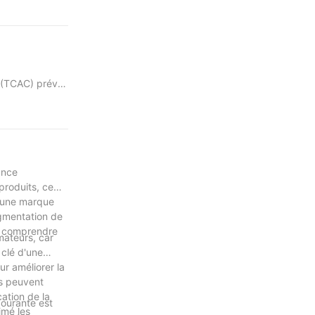
ulant
e, augmentant
 (TCAC) prévu
 commerce
ologies IoT et
issant une
uivi des stocks
 de vente au
ance
ux respectueux
produits, ce
d'une marque
t soutiennent
ugmentation de
 les marchés
de comprendre
ommerce de
mateurs, car
 clé d'une
ur améliorer la
t des
rs peuvent
s solutions
ation de la
courante est
imé les