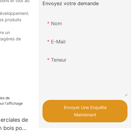
ions et tout au
Envoyez votre demande
 développement.
es produits
Nom
tre un
étagères de
E-Mail
Teneur
Envoyer Une Enquête
Maintenant
rciales de
 bois pour