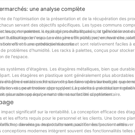
ses et adapter leurs stratégies aux besoins et aux perceptions spécif
permarchés: une analyse complète
endances changeantes du marché, les entreprises peuvent créer une st
sse d'une meilleure négociation, de la compréhension du comportement
 de l'optimisation de la présentation et de la récupération des pro
lé réside dans une approche proactive et collaborative.
, chacun servant des objectifs spécifiques. Les types communs comp
 et les porte-palettes. Les étagères métalliques sont généralement d
cteurs, notamment le type de produits stockés, la taille de la zone
our le stockage en vrac. Les étagères en plastique, en revanche, sont
t l'utilisation de l'espace avec une efficacité, recherchant des solut
n bois offrent une esthétique naturelle et sont relativement faciles à e
tionnels et à une productivité accrue.
 de problèmes d'humidité. Les racks à palettes, conçus pour stocker 
ion de l'espace.
n des systèmes d'étagères. Les étagères métalliques, bien que durable
part. Les étagères en plastique sont généralement plus abordables
es étagères en bois sont souvent plus favorables au budget que le m
ivent être évalués en fonction des besoins opérationnels du superm
lation et une entretien appropriées. Les racks à palettes sont géné
 en vrac peut trouver des supports à palettes une solution rentabl
ent nécessiter un équipement de manutention supplémentaire.
ois pour son apparence naturelle et sa facilité d'entretien.
 page
mpact significatif sur la rentabilité. La conception efficace des étag
 et les efforts requis pour le personnel et les clients. Une bonne plan
d'afficher davantage de produits sans sacrifier les fonctionnalités.
ères trop élevées ou maladroitement positionnées peuvent entraver l'
es conceptions modernes intègrent souvent des fonctionnalités telles