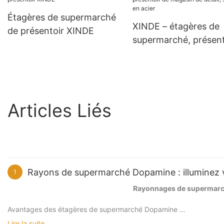
détail
Étagères de supermarché
XINDE – étagères de
de présentoir XINDE
supermarché, présent
de magasin de détail,
support en acier
Articles Liés
Rayons de supermarché Dopamine : illuminez 
1
Rayonnages de supermarch
Avantages des étagères de supermarché Dopamine
Lire la suite