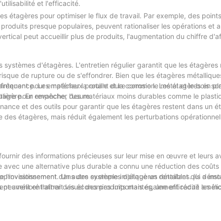
isabilité et l'efficacité.
 étagères pour optimiser le flux de travail. Par exemple, des point
produits presque populaires, peuvent rationaliser les opérations et a
vertical peut accueillir plus de produits, l'augmentation du chiffre d'af
des systèmes d'étagères. L'entretien régulier garantit que les étagères
sque de rupture ou de s'effondrer. Bien que les étagères métallique
fréquent pour empêcher la rouille et la corrosion. Les étagères en pl
aintenance. Les matériaux portant dure comme le métal et le bois son
ulière pour empêcher l'usure.
étagère. En revanche, des matériaux moins durables comme le plast
ance et des outils pour garantir que les étagères restent dans un ét
le des étagères, mais réduit également les perturbations opérationnel
ournir des informations précieuses sur leur mise en œuvre et leurs 
 avec une alternative plus durable a connu une réduction des coûts
provisionnement. Un autre exemple implique un détaillant qui a inst
 l'investissement dans des systèmes d'étagères rentables. Ils démo
t amélioré l'attrait visuel des produits mais également réduit les inc
es peuvent entraîner des économies importantes, une efficacité améli