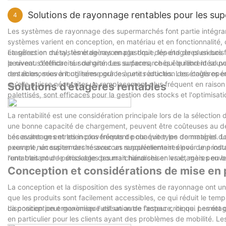
Pour réussir vraiment, les détaillants doivent aller au-delà des ba
Solutions de rayonnage rentables pour les su
4
fournisseurs. En tirant parti de ces idées et en s'adaptant aux t
gagnante qui profite à toutes les parties impliquées. Qu'il s'agi
Les systèmes de rayonnage des supermarchés font partie intégrante
consommateurs ou de la promotion des relations à long terme, la c
systèmes varient en conception, en matériau et en fonctionnalité
étagères en métal, les étagères en plastique, les étagères en bois
La sélection du système de rayonnage droit dépend de plusieurs fa
peuvent s'étendre sur de grandes surfaces, ce qui le rend idéal p
le niveau d'efficacité souhaité. Les supermarchés équilibrent souven
rentables, souvent utilisées pour les petits articles. Les étagères e
des économies à long terme grâce à une réduction des coûts opéra
qu'elle puisse nécessiter un remplacement plus fréquent en raison
Solutions d'étagères rentables
palettisés, sont efficaces pour la gestion des stocks et l'optimisat
La rentabilité est une considération principale lors de la sélectio
une bonne capacité de chargement, peuvent être coûteuses au dé
nécessiter un entretien plus fréquent pour éviter les dommages. L
Les avantages et les inconvénients de chaque type de matériel do
peuvent nécessiter des ressources supplémentaires pour une instal
exemple, un supermarché avec un renouvellement élevé de produits
rentables pour le stockage des marchandises en vrac, mais peuv
l'une traitant de périssables pourrait hiérarchiser les étagères en b
Conception et considérations de mise en
La conception et la disposition des systèmes de rayonnage ont un i
que les produits sont facilement accessibles, ce qui réduit le temps
disposition peut maximiser l'utilisation de l'espace, ce qui permet 
La conception ergonomique est un autre facteur critique. Les étag
en particulier pour les clients ayant des problèmes de mobilité. L