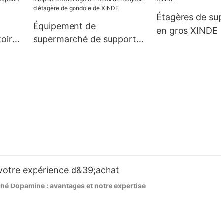
Étagères de s
Équipement de
en gros XINDE
oir
supermarché de support
d'affichage en métal de
magasin d'étagère de
gondole de XINDE
votre expérience d&39;achat
é Dopamine : avantages et notre expertise