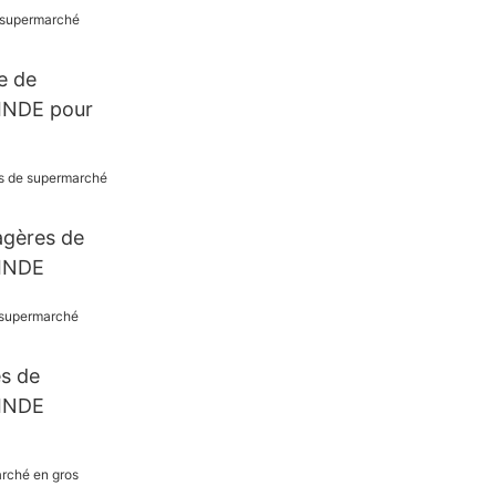
faires
e de
INDE pour
agères de
INDE
es de
INDE