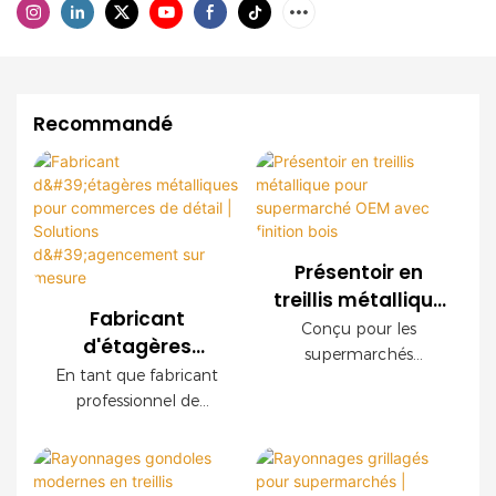
Recommandé
Présentoir en
treillis métallique
Fabricant
pour
Conçu pour les
d'étagères
supermarché
supermarchés
métalliques pour
En tant que fabricant
OEM avec finition
modernes, ce
commerces de
professionnel de
présentoir grillagé
bois
détail | Solutions
rayonnages pour le
OEM offre une
commerce de détail,
d'agencement
durabilité
nous proposons des
sur mesure
exceptionnelle, une