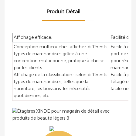
comptoir moderne,
mesure pour
Robustes et élégants,
Idéal pour les
conçu pour les
supermarchés et
ils optimisent votre
supermarchés, les
Produit Détail
supermarchés, les
espace d'exposition et
commerces de
épiceries, les
commerces de
mettent en valeur vos
proximité
commerces de
proximité, les
produits. Que vous
proximité et les
boutiques spécialisées
Affichage efficace:
Facilité d'uti
présentiez des
boutiques spécialisées.
et les points de vente
produits alimentaires,
Conception multicouche : affichez différents
Facile à com
de marque. Avec sa
des cosmétiques ou
types de marchandises grâce à une
port de sup
finition noire et
d'autres articles, ce
conception multicouche, pratique à choisir
pour réappr
blanche élégante, sa
système de
par les clients.
marchandise
structure en acier
rayonnages offre un
Affichage de la classification : selon différents
Facile à pre
robuste et ses
support fiable et une
types de marchandises, telles que la
l'étagère so
panneaux perforés
présentation soignée,
nourriture, les boissons, les nécessités
facilement 
intégrés, ce comptoir
vous aidant ainsi à
quotidiennes, etc.
allie fonctionnalité,
attirer plus de clients
durabilité et
et à augmenter vos
esthétique
ventes.
contemporaine.
Prend en
charge toutes