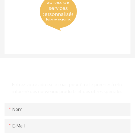
sortes de
services
personnalisés,
bienvenue
pour
consulter
ENTRER EN CONTACT AVEC NOUS
Entrez votre adresse e-mail pour être le premier à être
informé des nouveaux produits et des offres spéciales.
Nom
E-Mail