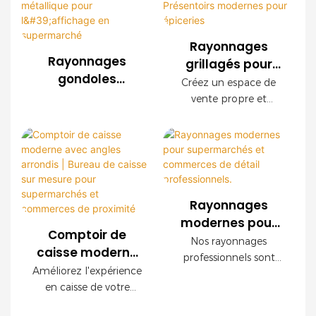
systèmes de
installation facile et
rayonnages en treillis
des configurations
métallique sur mesure
personnalisables. Ses
Rayonnages
pour les
panneaux décoratifs
Rayonnages
grillagés pour
supermarchés, les
imitation bois créent
gondoles
supermarchés |
Créez un espace de
chaînes de magasins,
une ambiance haut de
modernes en
Présentoirs
vente propre et
les supérettes et les
gamme tout en
treillis métallique
modernes pour
organisé grâce à nos
marques de
garantissant une
pour l'affichage
étagères grillagées
épiceries
distribution du monde
robustesse à toute
en supermarché
modernes. Doté d'une
entier. Nous offrons
épreuve.
structure en acier
des services OEM et
robuste, d'une finition
ODM ainsi qu'un
décorative imitation
accompagnement
Rayonnages
bois et de panneaux
complet pour
modernes pour
grillagés modulaires,
l'aménagement de vos
Comptoir de
supermarchés et
Nos rayonnages
ce système d'étagères
magasins.
caisse moderne
commerces de
professionnels sont
optimise la visibilité
avec angles
Améliorez l'expérience
détail
parfaitement adaptés
des produits tout en
arrondis | Bureau
en caisse de votre
aux supermarchés et
professionnels.
offrant une excellente
de caisse sur
magasin grâce à ce
magasins modernes.
capacité de charge.