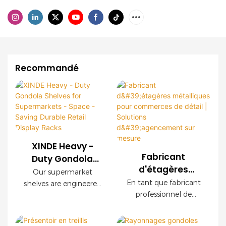
Recommandé
XINDE Heavy -
Fabricant
Duty Gondola
d'étagères
Shelves for
Our supermarket
métalliques pour
Supermarkets -
En tant que fabricant
shelves are engineered
commerces de
professionnel de
Space - Saving
to revolutionize retail
détail | Solutions
rayonnages pour le
display and space
<000000>
commerce de détail,
d'agencement
management, offering
Durable Retail