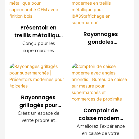
nous proposons des
a blend of
sur mesure
Display Racks
systèmes de
functionality,
rayonnages en treillis
durability, and
métallique sur mesure
aesthetic appeal that
Présentoir en
pour les
caters to the dynamic
Rayonnages
treillis métallique
supermarchés, les
needs of modern
gondoles
pour
Conçu pour les
chaînes de magasins,
supermarkets
modernes en
supermarché
supermarchés
les supérettes et les
treillis métallique
OEM avec finition
modernes, ce
marques de
pour l'affichage
présentoir grillagé
bois
distribution du monde
en supermarché
OEM offre une
entier. Nous offrons
durabilité
des services OEM et
exceptionnelle, une
ODM ainsi qu'un
installation facile et
accompagnement
Rayonnages
des configurations
complet pour
grillagés pour
personnalisables. Ses
l'aménagement de vos
Comptoir de
supermarchés |
Créez un espace de
panneaux décoratifs
magasins.
caisse moderne
Présentoirs
vente propre et
imitation bois créent
avec angles
Améliorez l'expérience
modernes pour
organisé grâce à nos
une ambiance haut de
arrondis | Bureau
en caisse de votre
étagères grillagées
épiceries
gamme tout en