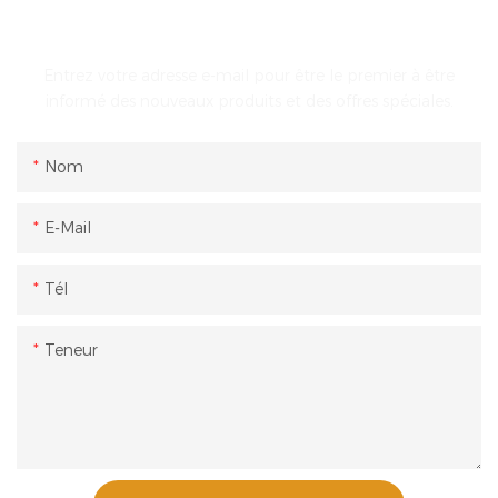
ENTRER EN CONTACT AVEC NOUS
Entrez votre adresse e-mail pour être le premier à être
informé des nouveaux produits et des offres spéciales.
Nom
E-Mail
Tél
Teneur