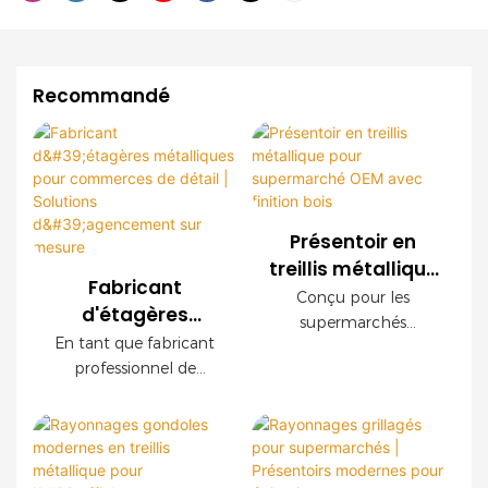
Recommandé
Présentoir en
treillis métallique
Fabricant
pour
Conçu pour les
d'étagères
supermarché
supermarchés
métalliques pour
En tant que fabricant
OEM avec finition
modernes, ce
commerces de
professionnel de
présentoir grillagé
bois
détail | Solutions
rayonnages pour le
OEM offre une
commerce de détail,
d'agencement
durabilité
nous proposons des
sur mesure
exceptionnelle, une
systèmes de
installation facile et