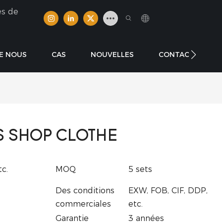
es de
E NOUS
CAS
NOUVELLES
CONTACTER
S SHOP CLOTHE
c.
MOQ
5 sets
Des conditions
EXW, FOB, CIF, DDP,
commerciales
etc.
Garantie
3 années