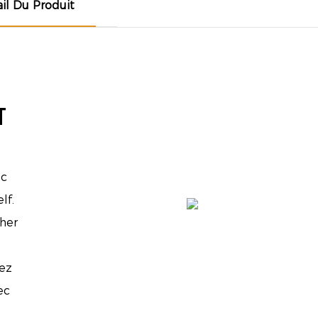
il Du Produit
T
ec
lf.
cher
ez
ec