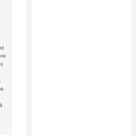
vos ventes.
contemporai
ne.
st
ère
és
s
e,
à