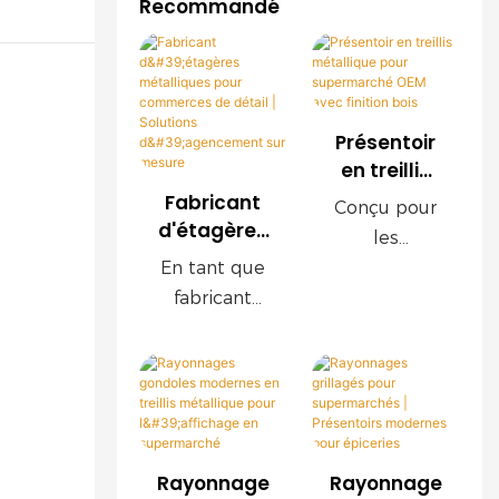
Recommandé
Présentoir
en treillis
métallique
Fabricant
Conçu pour
pour
d'étagères
les
supermarc
métallique
En tant que
supermarch
hé OEM
s pour
fabricant
és
avec
commerce
professionne
modernes,
finition bois
s de détail |
l de
ce
Solutions
rayonnages
présentoir
d'agencem
pour le
grillagé OEM
ent sur
commerce
offre une
mesure
de détail,
durabilité
Rayonnage
Rayonnage