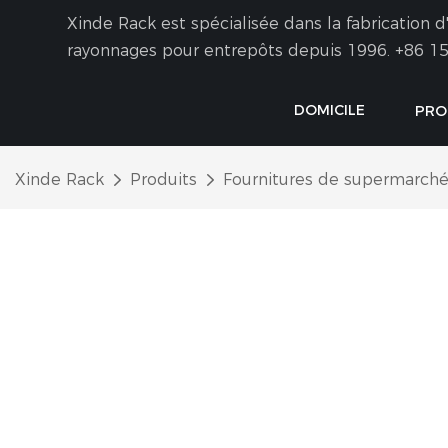
Xinde Rack est spécialisée dans la fabrication
rayonnages pour entrepôts depuis 1996.
+86 15
DOMICILE
PRO
Xinde Rack
Produits
Fournitures de supermarch