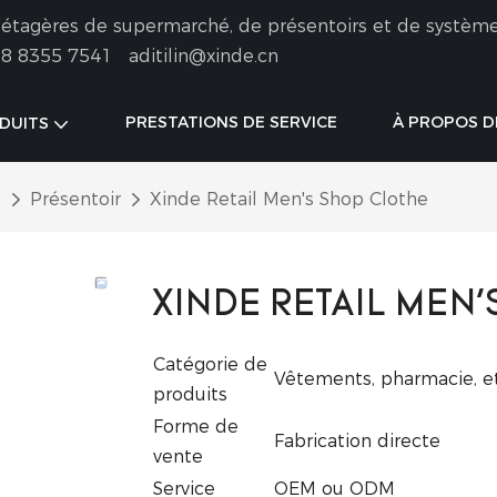
 d'étagères de supermarché, de présentoirs et de systèm
8 8355 7541
aditilin@xinde.cn
PRESTATIONS DE SERVICE
À PROPOS D
DUITS
é
Présentoir
Xinde Retail Men's Shop Clothe
XINDE RETAIL MEN'
Catégorie de
Vêtements, pharmacie, et
produits
Forme de
Fabrication directe
vente
Service
OEM ou ODM