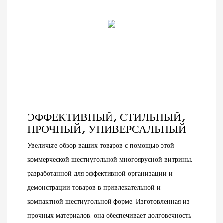
черно-белому дизайну,
товаров. Будь то
прочной стальной
продукты питания,
конструкции и
косметика или другие
встроенным
товары, эта система
перфорированным
стеллажей обеспечит
панелям, эта кассовая
надежную поддержку и
станция сочетает в себе
организованную
функциональность,
презентацию, помогая
долговечность и
вам привлечь больше
современную эстетику.
покупателей и увеличить
ЭФФЕКТИВНЫЙ, СТИЛЬНЫЙ,
продажи.
ПРОЧНЫЙ, УНИВЕРСАЛЬНЫЙ
Увеличьте обзор ваших товаров с помощью этой
коммерческой шестиугольной многоярусной витрины,
разработанной для эффективной организации и
демонстрации товаров в привлекательной и
компактной шестиугольной форме. Изготовленная из
прочных материалов, она обеспечивает долговечность