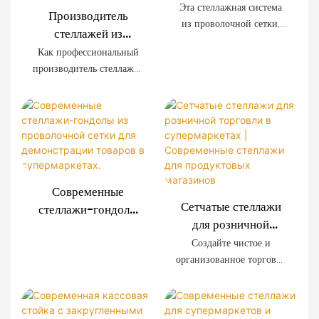
для супермаркета
Эта стеллажная система
Производитель
OEM с деревянной
из проволочной сетки,
стеллажей из
отделкой
разработанная
проволочной сетки
Как профессиональный
специально для
для розничной
производитель стеллажей
современных
торговли |
для розничной торговли,
супермаркетов,
мы предлагаем системы
Индивидуальные
отличается
стеллажей из
решения для
исключительной
проволочной сетки,
оформления
прочностью, простотой
изготовленные на заказ,
установки и
магазинов
для супермаркетов,
возможностью
сетевых магазинов,
индивидуальной
Современные
магазинов шаговой
настройки. Декоративные
Сетчатые стеллажи
стеллажи-гондолы
доступности и
панели с имитацией
для розничной
из проволочной
розничных брендов по
древесной текстуры
торговли в
сетки для
Создайте чистое и
всему миру. Мы
создают премиальную
супермаркетах |
организованное торговое
демонстрации
предоставляем услуги
торговую атмосферу,
Современные
пространство с помощью
товаров в
OEM и ODM, а также
сохраняя при этом
наших современных
стеллажи для
супермаркетах.
оказываем полную
прочность, необходимую
стеллажей из
продуктовых
поддержку в
для промышленного