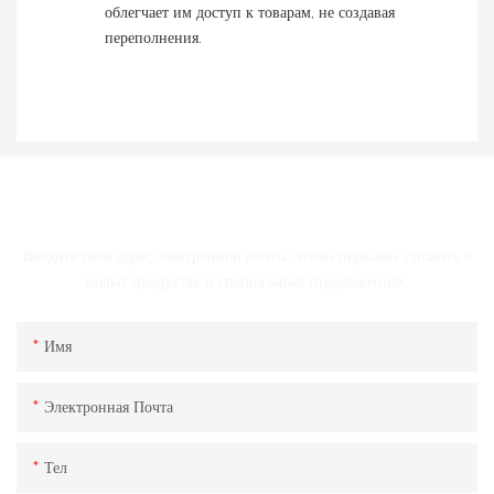
облегчает им доступ к товарам, не создавая
переполнения.
СВЯЗАТЬСЯ С НАМИ
Введите свой адрес электронной почты, чтобы первыми узнавать о
новых продуктах и ​​специальных предложениях.
Имя
Электронная Почта
Тел