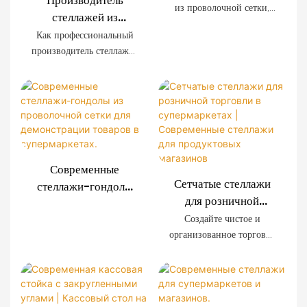
OEM с деревянной
из проволочной сетки,
стеллажей из
отделкой
разработанная
проволочной сетки
Как профессиональный
специально для
для розничной
производитель стеллажей
современных
торговли |
для розничной торговли,
супермаркетов,
мы предлагаем системы
Индивидуальные
отличается
стеллажей из
решения для
исключительной
проволочной сетки,
оформления
прочностью, простотой
изготовленные на заказ,
установки и
магазинов
для супермаркетов,
возможностью
сетевых магазинов,
индивидуальной
Современные
магазинов шаговой
настройки. Декоративные
Сетчатые стеллажи
стеллажи-гондолы
доступности и
панели с имитацией
для розничной
из проволочной
розничных брендов по
древесной текстуры
торговли в
сетки для
Создайте чистое и
всему миру. Мы
создают премиальную
супермаркетах |
организованное торговое
демонстрации
предоставляем услуги
торговую атмосферу,
Современные
пространство с помощью
товаров в
OEM и ODM, а также
сохраняя при этом
наших современных
стеллажи для
супермаркетах.
оказываем полную
прочность, необходимую
стеллажей из
продуктовых
поддержку в
для промышленного
проволочной сетки.
магазинов
планировании торговых