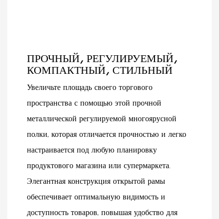
прочной стальной
продукты питания,
конструкции и
косметика или другие
встроенным
товары, эта система
перфорированным
стеллажей обеспечит
панелям, эта кассовая
надежную поддержку и
ПРОЧНЫЙ, РЕГУЛИРУЕМЫЙ,
станция сочетает в себе
организованную
КОМПАКТНЫЙ, СТИЛЬНЫЙ
функциональность,
презентацию, помогая
долговечность и
вам привлечь больше
Увеличьте площадь своего торгового
современную эстетику.
покупателей и увеличить
пространства с помощью этой прочной
продажи.
металлической регулируемой многоярусной
полки, которая отличается прочностью и легко
настраивается под любую планировку
продуктового магазина или супермаркета.
Элегантная конструкция открытой рамы
обеспечивает оптимальную видимость и
доступность товаров, повышая удобство для