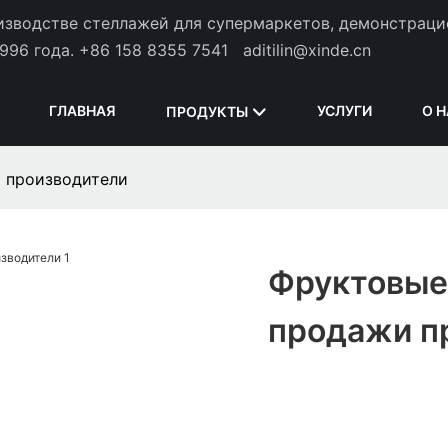
оизводстве стеллажей для супермаркетов, демонстрац
996 года.
+86 158 8355 7541
aditilin@xinde.cn
ГЛАВНАЯ
УСЛУГИ
О 
ПРОДУКТЫ
 производители
Фруктовые
продажи п