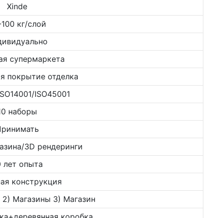
Xinde
-100 кг/слой
дивидуально
ая супермаркета
я покрытие отделка
ISO14001/ISO45001
10 наборы
Принимать
азина/3D рендеринги
 лет опыта
ая конструкция
 2) Магазины 3) Магазин
ка+деревянная коробка