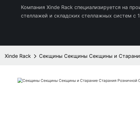
Компания Xinde Rack специализируется на пр
стеллажей и складских стеллажных систем с 1
Xinde Rack
Секщины Секщины Секщины и Старание