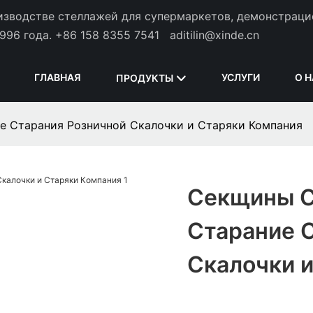
оизводстве стеллажей для супермаркетов, демонстрац
996 года.
+86 158 8355 7541
aditilin@xinde.cn
ГЛАВНАЯ
УСЛУГИ
О 
ПРОДУКТЫ
 Старания Розничной Скалочки и Старяки Компания
Секщины 
Старание 
Скалочки 