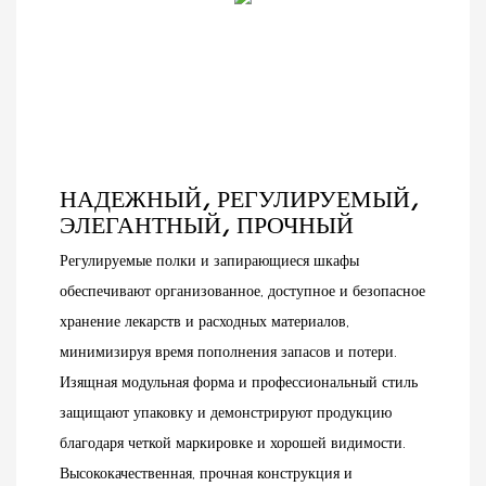
конструкции и
косметика или другие
встроенным
товары, эта система
перфорированным
стеллажей обеспечит
панелям, эта кассовая
надежную поддержку и
станция сочетает в себе
организованную
функциональность,
презентацию, помогая
долговечность и
вам привлечь больше
современную эстетику.
покупателей и увеличить
НАДЕЖНЫЙ, РЕГУЛИРУЕМЫЙ,
продажи.
ЭЛЕГАНТНЫЙ, ПРОЧНЫЙ
Регулируемые полки и запирающиеся шкафы
обеспечивают организованное, доступное и безопасное
хранение лекарств и расходных материалов,
минимизируя время пополнения запасов и потери.
Изящная модульная форма и профессиональный стиль
защищают упаковку и демонстрируют продукцию
благодаря четкой маркировке и хорошей видимости.
Высококачественная, прочная конструкция и