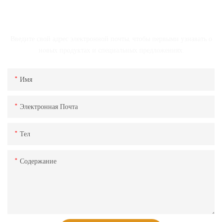
СВЯЗАТЬСЯ С НАМИ
Введите свой адрес электронной почты, чтобы первыми узнавать о
новых продуктах и ​​специальных предложениях.
Имя
Электронная Почта
Тел
Содержание